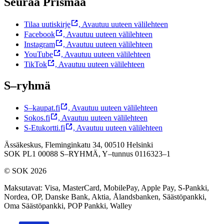
Seuraa Prismaa
Tilaa uutiskirje
,
Avautuu uuteen välilehteen
Facebook
,
Avautuu uuteen välilehteen
Instagram
,
Avautuu uuteen välilehteen
YouTube
,
Avautuu uuteen välilehteen
TikTok
,
Avautuu uuteen välilehteen
S–ryhmä
S–kaupat.fi
,
Avautuu uuteen välilehteen
Sokos.fi
,
Avautuu uuteen välilehteen
S-Etukortti.fi
,
Avautuu uuteen välilehteen
Ässäkeskus, Fleminginkatu 34, 00510 Helsinki
SOK PL1 00088 S–RYHMÄ,
Y–tunnus 0116323–1
© SOK 2026
Maksutavat
:
Visa, MasterCard, MobilePay, Apple Pay, S-Pankki,
Nordea, OP, Danske Bank, Aktia, Ålandsbanken, Säästöpankki,
Oma Säästöpankki, POP Pankki, Walley