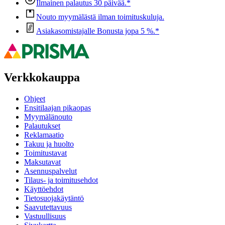
Ilmainen palautus 30 päivää.*
Nouto myymälästä ilman toimituskuluja.
Asiakasomistajalle Bonusta jopa 5 %.*
Verkkokauppa
Ohjeet
Ensitilaajan pikaopas
Myymälänouto
Palautukset
Reklamaatio
Takuu ja huolto
Toimitustavat
Maksutavat
Asennuspalvelut
Tilaus- ja toimitusehdot
Käyttöehdot
Tietosuojakäytäntö
Saavutettavuus
Vastuullisuus