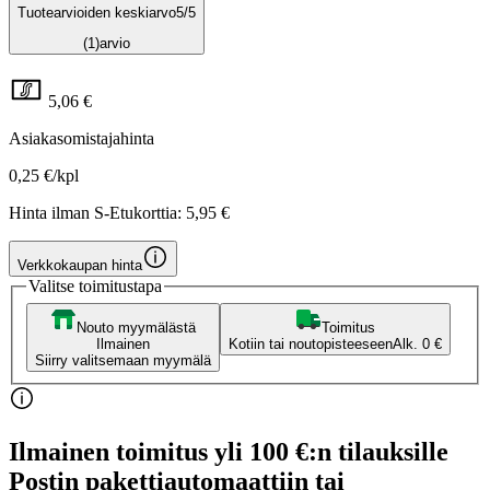
Tuotearvioiden keskiarvo
5
/5
(1)
arvio
5,06 €
Asiakasomistajahinta
0,25 €/kpl
Hinta ilman S-Etukorttia:
5,95 €
Verkkokaupan hinta
Valitse toimitustapa
Nouto myymälästä
Toimitus
Ilmainen
Kotiin tai noutopisteeseen
Alk. 0 €
Siirry valitsemaan myymälä
Ilmainen toimitus yli 100 €:n tilauksille
Postin pakettiautomaattiin tai