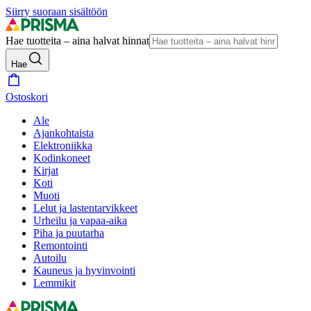
Siirry suoraan sisältöön
Hae tuotteita – aina halvat hinnat
Hae
Ostoskori
Ale
Ajankohtaista
Elektroniikka
Kodinkoneet
Kirjat
Koti
Muoti
Lelut ja lastentarvikkeet
Urheilu ja vapaa-aika
Piha ja puutarha
Remontointi
Autoilu
Kauneus ja hyvinvointi
Lemmikit