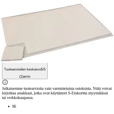
Arviot
Tuotearvioiden keskiarvo
5
/5
(1)
arvio
Julkaisemme tuotearvioita vain varmistetuista ostoksista. Niitä voivat
kirjoittaa asiakkaat, jotka ovat käyttäneet S-Etukorttia myymälässä
tai verkkokaupassa.
IK