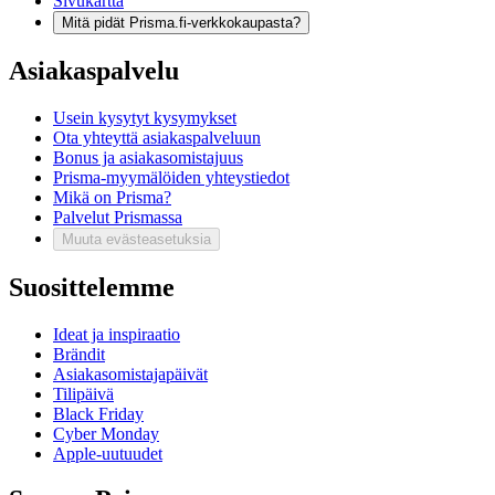
Sivukartta
Mitä pidät Prisma.fi-verkkokaupasta?
Asiakaspalvelu
Usein kysytyt kysymykset
Ota yhteyttä asiakaspalveluun
Bonus ja asiakasomistajuus
Prisma-myymälöiden yhteystiedot
Mikä on Prisma?
Palvelut Prismassa
Muuta evästeasetuksia
Suosittelemme
Ideat ja inspiraatio
Brändit
Asiakasomistajapäivät
Tilipäivä
Black Friday
Cyber Monday
Apple-uutuudet