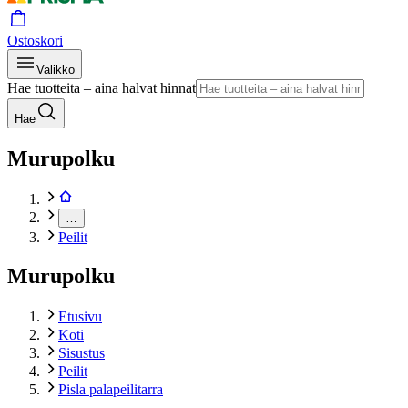
Ostoskori
Valikko
Hae tuotteita – aina halvat hinnat
Hae
Murupolku
…
Peilit
Murupolku
Etusivu
Koti
Sisustus
Peilit
Pisla palapeilitarra