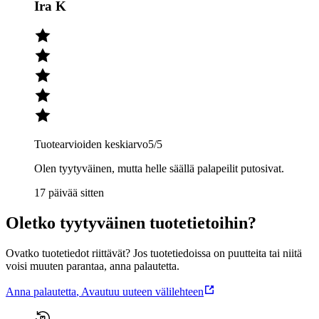
Ira K
Tuotearvioiden keskiarvo
5
/5
Olen tyytyväinen, mutta helle säällä palapeilit putosivat.
17 päivää sitten
Oletko tyytyväinen tuotetietoihin?
Ovatko tuotetiedot riittävät? Jos tuotetiedoissa on puutteita tai niitä
voisi muuten parantaa, anna palautetta.
Anna palautetta
,
Avautuu uuteen välilehteen