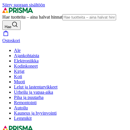
Siirry suoraan sisältöön
Hae tuotteita – aina halvat hinnat
Hae
Ostoskori
Ale
Ajankohtaista
Elektroniikka
Kodinkoneet
Kirjat
Koti
Muoti
Lelut ja lastentarvikkeet
Urheilu ja vapaa-aika
Piha ja puutarha
Remontointi
Autoilu
Kauneus ja hyvinvointi
Lemmikit