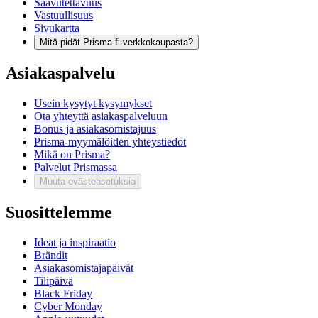
Saavutettavuus
Vastuullisuus
Sivukartta
Mitä pidät Prisma.fi-verkkokaupasta?
Asiakaspalvelu
Usein kysytyt kysymykset
Ota yhteyttä asiakaspalveluun
Bonus ja asiakasomistajuus
Prisma-myymälöiden yhteystiedot
Mikä on Prisma?
Palvelut Prismassa
Muuta evästeasetuksia
Suosittelemme
Ideat ja inspiraatio
Brändit
Asiakasomistajapäivät
Tilipäivä
Black Friday
Cyber Monday