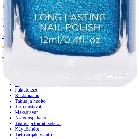
Oletko tyytyväinen tuotetietoihin?
Ovatko tuotetiedot riittävät? Jos tuotetiedoissa on puutteita tai niitä
voisi muuten parantaa, anna palautetta.
Anna palautetta
,
Avautuu uuteen välilehteen
Verkkokauppa
Ohjeet
Ensitilaajan pikaopas
Myymälänouto
Palautukset
Reklamaatio
Takuu ja huolto
Toimitustavat
Maksutavat
Asennuspalvelut
Tilaus- ja toimitusehdot
Käyttöehdot
Tietosuojakäytäntö