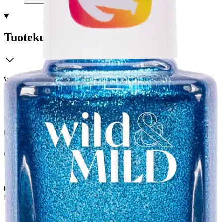
Tuotekuvaus
Wild&Mild Dazzle Effect -sarjan kynsilakoissa on sädehtivät,
eläväiset ja erittäin kirkkaat sävyt. Nopea kuivumisaika, kestää
kynnellä jopa 7 päivää. Sisältää UV-suojan. Levitys on helppoa ja
saumatonta; täydellinen peittävyys jopa yhdellä levityskerroksella.
Korkealaatuinen sivellin. Eläinkokeeton. Vegaani.
Ominaisuudet
Käyttöturvallisuus