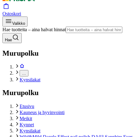
Ostoskori
Valikko
Hae tuotteita – aina halvat hinnat
Hae
Murupolku
…
Kynsilakat
Murupolku
Etusivu
Kauneus ja hyvinvointi
Meikit
Kynnet
Kynsilakat
Wild&Mild Dazzle Effect nail polish DA03 Sapphire Eyes