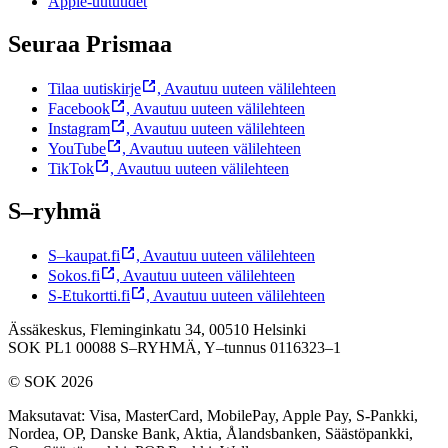
Apple-uutuudet
Seuraa Prismaa
Tilaa uutiskirje
,
Avautuu uuteen välilehteen
Facebook
,
Avautuu uuteen välilehteen
Instagram
,
Avautuu uuteen välilehteen
YouTube
,
Avautuu uuteen välilehteen
TikTok
,
Avautuu uuteen välilehteen
S–ryhmä
S–kaupat.fi
,
Avautuu uuteen välilehteen
Sokos.fi
,
Avautuu uuteen välilehteen
S-Etukortti.fi
,
Avautuu uuteen välilehteen
Ässäkeskus, Fleminginkatu 34, 00510 Helsinki
SOK PL1 00088 S–RYHMÄ,
Y–tunnus 0116323–1
© SOK 2026
Maksutavat
:
Visa, MasterCard, MobilePay, Apple Pay, S-Pankki,
Nordea, OP, Danske Bank, Aktia, Ålandsbanken, Säästöpankki,