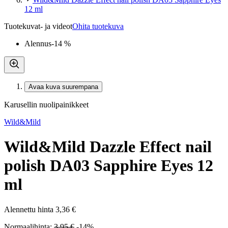
12 ml
Tuotekuvat- ja videot
Ohita tuotekuva
Alennus
-14 %
Avaa kuva suurempana
Karusellin nuolipainikkeet
Wild&Mild
Wild&Mild Dazzle Effect nail
polish DA03 Sapphire Eyes 12
ml
Alennettu hinta
3,36 €
Normaalihinta:
3,95 €
-14%