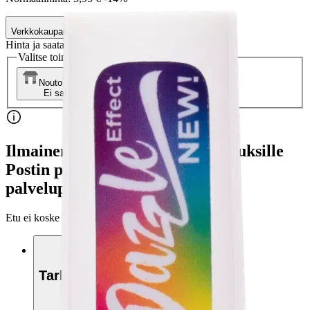
Verkkokaupan hinta
Hinta ja saatavuus voivat vaihdella myymälöittäin
Valitse toimitustapa
Nouto myymälästä
Toimitus
Ei saatavilla
Ei saatavilla
Ilmainen toimitus yli 100 €:n tilauksille
Postin pakettiautomaattiin tai
palvelupisteeseen!
Etu ei koske Suuri‑lisäpalvelulla toimitettavia tuotteita.
Tarkista myymäläsaatavuus