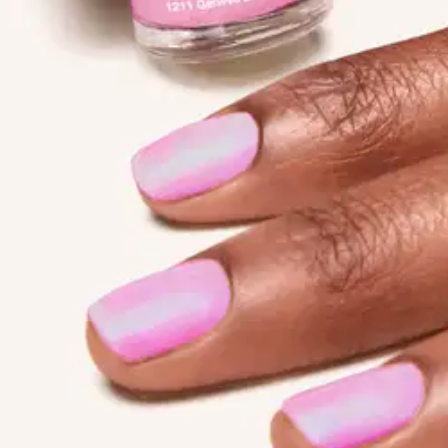
stin pakettiautomaattiin tai palvelupisteesee