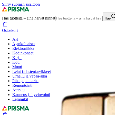
Siirry suoraan sisältöön
Hae tuotteita – aina halvat hinnat
Hae
Ostoskori
Ale
Ajankohtaista
Elektroniikka
Kodinkoneet
Kirjat
Koti
Muoti
Lelut ja lastentarvikkeet
Urheilu ja vapaa-aika
Piha ja puutarha
Remontointi
Autoilu
Kauneus ja hyvinvointi
Lemmikit