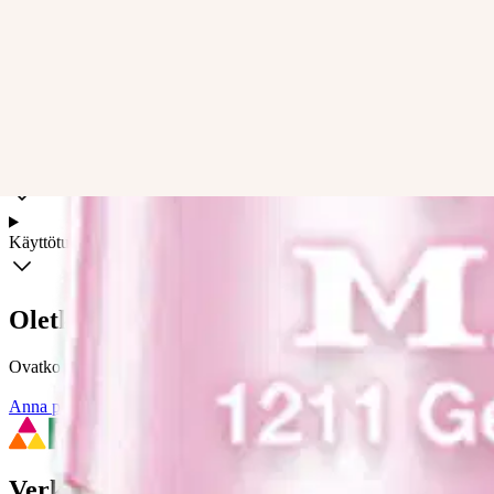
Mavala Minicolor -kynsilakka on vegaaninen, pitkäkestoinen, helposti 
hohtaviin, kiiltävistä peittäviin ja kaikkea siltä väliltä! Normaalin v
vuodenaikoina ja sesonkeina. Mavalan kynsilakat ovat taattua sveitsil
Ominaisuudet
Käyttöturvallisuus
Oletko tyytyväinen tuotetietoihin?
Ovatko tuotetiedot riittävät? Jos tuotetiedoissa on puutteita tai niitä v
Anna palautetta
,
Avautuu uuteen välilehteen
Verkkokauppa