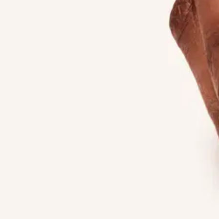
Mavala
Mavala 5ml Nail Polish 75 Mia
Alennettu hinta
5,02 €
Normaalihinta:
5,90 €
-14%
Verkkokaupan hinta
Hinta ja saatavuus voivat vaihdella myymälöittäin
Valitse toimitustapa