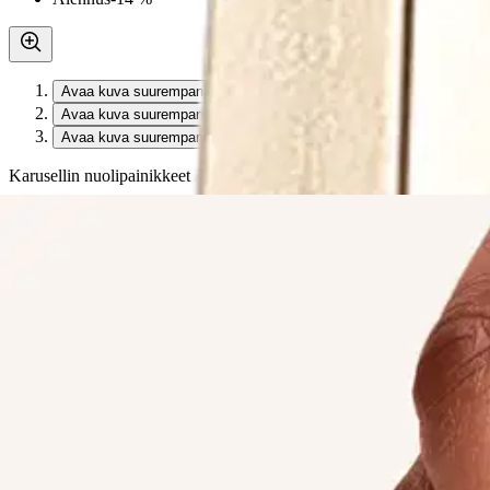
Avaa kuva suurempana
Avaa kuva suurempana
Avaa kuva suurempana
Karusellin nuolipainikkeet
Seuraava
Karusellin pikakuvakkeet