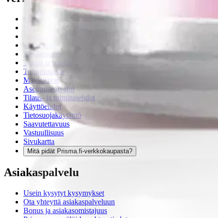
Ohjeet
Ensitilaajan pikaopas
Myymälänouto
Palautukset
Reklamaatio
Takuu ja huolto
Toimitustavat
Maksutavat
Asennuspalvelut
Tilaus- ja toimitusehdot
Käyttöehdot
Tietosuojakäytäntö
Saavutettavuus
Vastuullisuus
Sivukartta
Mitä pidät Prisma.fi-verkkokaupasta?
Asiakaspalvelu
Usein kysytyt kysymykset
Ota yhteyttä asiakaspalveluun
Bonus ja asiakasomistajuus