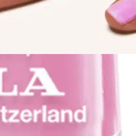
ta saa 10 lakkausta. Tarjolla on valtava määrä sävyjä helmiäisistä
kymmeniä toinen toistaan herkullisempia kausisävyjä ilahduttamaan eri