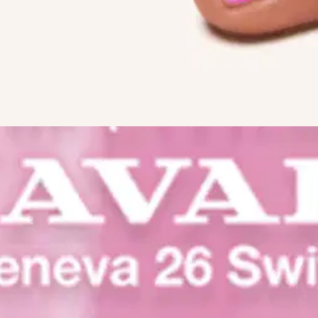
levittyvä kynsilakka kätevässä pienessä 5 ml:n pullossa. Yhdestä pullos
ärivalikoiman määrä on jo huima, ja niiden lisäksi tarjolla on vuosittain 
äistä laatua yli 60 vuoden kokemuksella.
oisi muuten parantaa, anna palautetta.