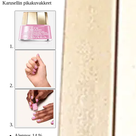
Karusellin pikakuvakkeet
Alennus
-14 %