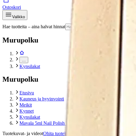
Ostoskori
Valikko
Hae tuotteita – aina halvat hinnat
Hae
Murupolku
…
Kynsilakat
Murupolku
Etusivu
Kauneus ja hyvinvointi
Meikit
Kynnet
Kynsilakat
Mavala 5ml Nail Polish 75 Miami kynsilakka
Tuotekuvat- ja videot
Ohita tuotekuvat