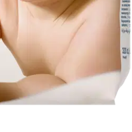
vesipesun jälkeen. Epäilen, että sopii vauvoille.