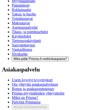
Myymälänouto
Palautukset
Reklamaatio
Takuu ja huolto
Toimitustavat
Maksutavat
Asennuspalvelut
Tilaus- ja toimitusehdot
Käyttöehdot
Tietosuojakäytäntö
Saavutettavuus
Vastuullisuus
Sivukartta
Mitä pidät Prisma.fi-verkkokaupasta?
Asiakaspalvelu
Usein kysytyt kysymykset
Ota yhteyttä asiakaspalveluun
Bonus ja asiakasomistajuus
Prisma-myymälöiden yhteystiedot
Mikä on Prisma?
Palvelut Prismassa
Muuta evästeasetuksia