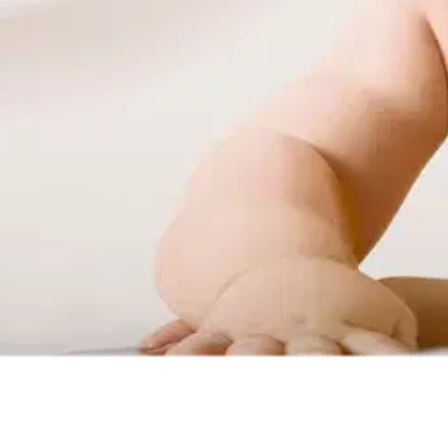
iisa hygieniaa parantamaan. Tuote aiheutti kirvelyä, joka helpotti vasta 
oisi muuten parantaa, anna palautetta.