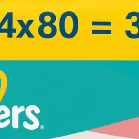
stin pakettiautomaattiin tai palvelupisteesee