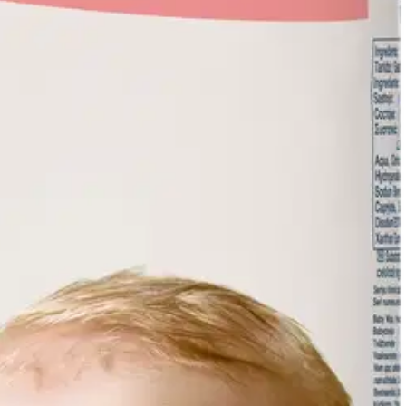
en aiempaa pehmeämpi ja paksumpi kangas huolehtii vauvan herkästä
sen ja ihottumien riskiä.
Kaikki Pampers-puhdistuspyyhkeet sisältävät
ojata ihoärsytykseltä. Pampers Sensitive -puhdistuspyyhkeet ovat
e, joten ne eivät sisällä alkoholia, hajusteita, väriaineita.