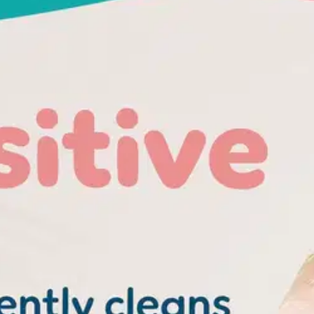
en heti vaipanvaihdosta lähtien. Pampers Sensitive -puhdistuspyyhkeid
sisältämät entsyymit muuttavat ihon pH-arvoa ja lisäävät siten ihoärsytyk
uin puuvilla ja vesi. Siten jopa herkimmänkin ihon voi puhdistaa ja su
ksymiä. Pampers Sensitive -tuotteet on suunniteltu vauvojen herkälle iholl