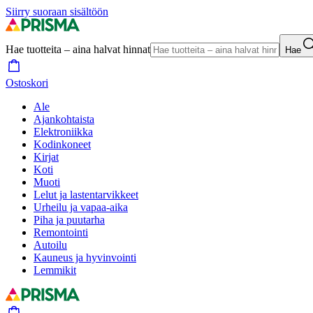
Siirry suoraan sisältöön
Hae tuotteita – aina halvat hinnat
Hae
Ostoskori
Ale
Ajankohtaista
Elektroniikka
Kodinkoneet
Kirjat
Koti
Muoti
Lelut ja lastentarvikkeet
Urheilu ja vapaa-aika
Piha ja puutarha
Remontointi
Autoilu
Kauneus ja hyvinvointi
Lemmikit