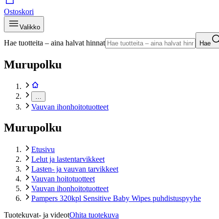
Ostoskori
Valikko
Hae tuotteita – aina halvat hinnat
Hae
Murupolku
…
Vauvan ihonhoitotuotteet
Murupolku
Etusivu
Lelut ja lastentarvikkeet
Lasten- ja vauvan tarvikkeet
Vauvan hoitotuotteet
Vauvan ihonhoitotuotteet
Pampers 320kpl Sensitive Baby Wipes puhdistuspyyhe
Tuotekuvat- ja videot
Ohita tuotekuva