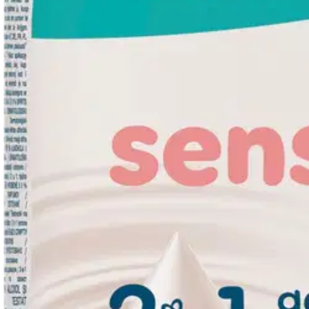
Tarkista myymäläsaatavuus
Tuotekuvaus
Vauvan iho on erittäin herkkä ja ansaitsee hellävaraisen puhdistuks
ihosta hellävaraisimmalla mahdollisella tavalla. Virtsan ja ulosteiden 
ainutlaatuisen koostumuksen, joka säilyttää ihon pH-arvon paremmin k
dermatologisesti testattuja ja Skin Health Alliancen dermatologien hyvä
Näytä lisää
tuotekuvausta
Ominaisuudet