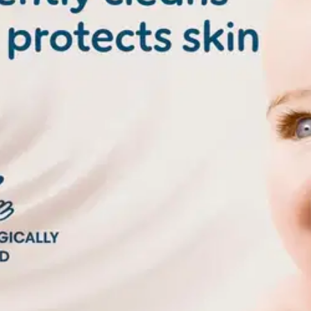
kirjoittaa asiakkaat, jotka ovat käyttäneet S-Etukorttia myymälässä tai 