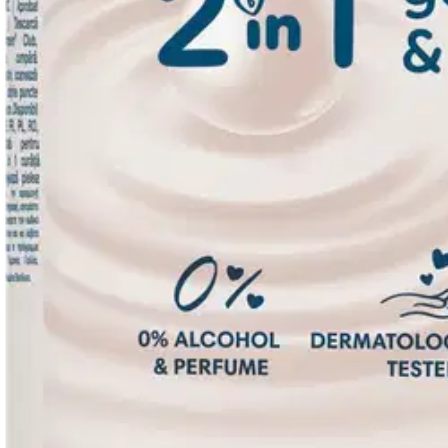
Arviot
Tuotearvioiden keskiarvo
1
/5
(1)
arvio
Julkaisemme tuotearvioita vain varmistetuista ostoksista. Niitä voivat 
N
Nimetön