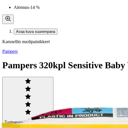
Alennus
-14 %
Avaa kuva suurempana
Karusellin nuolipainikkeet
Pampers
Pampers 320kpl Sensitive Baby
Tuotearvioiden keskiarvo
1
/5