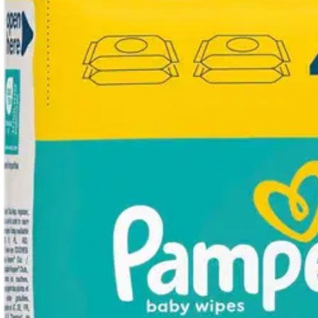
(1)
arvio
Alennettu hinta
6,03 €
0,02 €/kpl
Normaalihinta:
7,09 €
-14%
Verkkokaupan hinta
Valitse toimitustapa
Nouto myymälästä
Toimitus
Ilmainen
Ei saatavilla
Siirry valitsemaan myymälä
Ilmainen toimitus yli 100 €:n tilauksille Po
Etu ei koske Suuri‑lisäpalvelulla toimitettavia tuotteita.