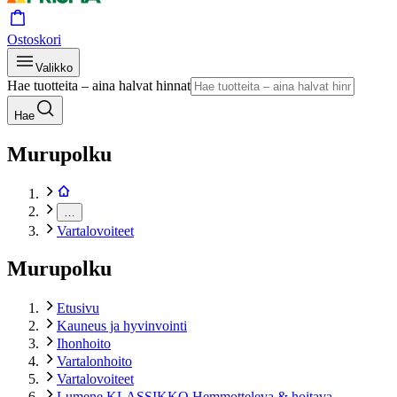
Ostoskori
Valikko
Hae tuotteita – aina halvat hinnat
Hae
Murupolku
…
Vartalovoiteet
Murupolku
Etusivu
Kauneus ja hyvinvointi
Ihonhoito
Vartalonhoito
Vartalovoiteet
Lumene KLASSIKKO Hemmotteleva & hoitava