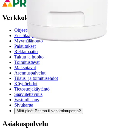
Verkkokauppa
Ohjeet
Ensitilaajan pikaopas
Myymälänouto
Palautukset
Reklamaatio
Takuu ja huolto
Toimitustavat
Maksutavat
Asennuspalvelut
Tilaus- ja toimitusehdot
Käyttöehdot
Tietosuojakäytäntö
Saavutettavuus
Vastuullisuus
Sivukartta
Mitä pidät Prisma.fi-verkkokaupasta?
Asiakaspalvelu