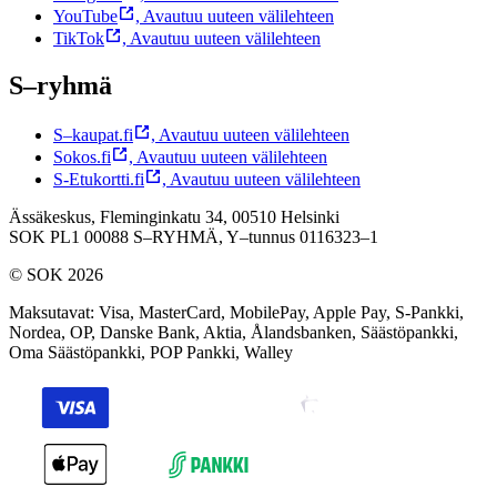
YouTube
,
Avautuu uuteen välilehteen
TikTok
,
Avautuu uuteen välilehteen
S–ryhmä
S–kaupat.fi
,
Avautuu uuteen välilehteen
Sokos.fi
,
Avautuu uuteen välilehteen
S-Etukortti.fi
,
Avautuu uuteen välilehteen
Ässäkeskus, Fleminginkatu 34, 00510 Helsinki
SOK PL1 00088 S–RYHMÄ,
Y–tunnus 0116323–1
© SOK 2026
Maksutavat
:
Visa, MasterCard, MobilePay, Apple Pay, S-Pankki,
Nordea, OP, Danske Bank, Aktia, Ålandsbanken, Säästöpankki,
Oma Säästöpankki, POP Pankki, Walley