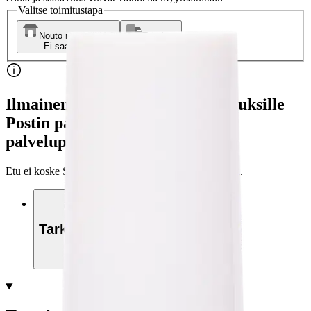
Valitse toimitustapa
Nouto myymälästä
Toimitus
Ei saatavilla
Ei saatavilla
Ilmainen toimitus yli 100 €:n tilauksille
Postin pakettiautomaattiin tai
palvelupisteeseen!
Etu ei koske Suuri‑lisäpalvelulla toimitettavia tuotteita.
Tarkista myymäläsaatavuus