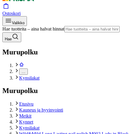
Ostoskori
Valikko
Hae tuotteita – aina halvat hinnat
Hae
Murupolku
…
Kynsilakat
Murupolku
Etusivu
Kauneus ja hyvinvointi
Meikit
Kynnet
Kynsilakat
Wild&Mild Long Lasting nail polish M002 Lady in Black