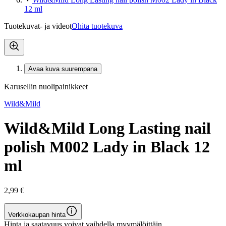
12 ml
Tuotekuvat- ja videot
Ohita tuotekuva
Avaa kuva suurempana
Karusellin nuolipainikkeet
Wild&Mild
Wild&Mild Long Lasting nail
polish M002 Lady in Black 12
ml
2,99 €
Verkkokaupan hinta
Hinta ja saatavuus voivat vaihdella myymälöittäin