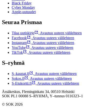
Black Friday
Cyber Monday
Apple-uutuudet
Seuraa Prismaa
Tilaa uutiskirje
,
Avautuu uuteen välilehteen
Facebook
,
Avautuu uuteen välilehteen
Instagram
,
Avautuu uuteen välilehteen
YouTube
,
Avautuu uuteen välilehteen
TikTok
,
Avautuu uuteen välilehteen
S–ryhmä
S–kaupat.fi
,
Avautuu uuteen välilehteen
Sokos.fi
,
Avautuu uuteen välilehteen
S-Etukortti.fi
,
Avautuu uuteen välilehteen
Ässäkeskus, Fleminginkatu 34, 00510 Helsinki
SOK PL1 00088 S–RYHMÄ,
Y–tunnus 0116323–1
© SOK 2026