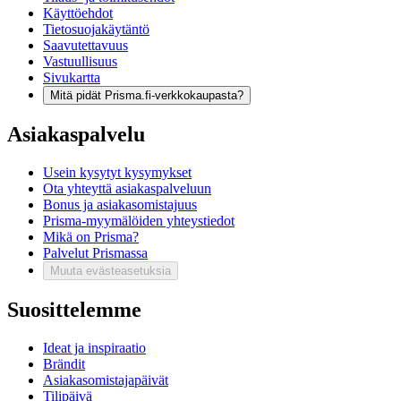
Käyttöehdot
Tietosuojakäytäntö
Saavutettavuus
Vastuullisuus
Sivukartta
Mitä pidät Prisma.fi-verkkokaupasta?
Asiakaspalvelu
Usein kysytyt kysymykset
Ota yhteyttä asiakaspalveluun
Bonus ja asiakasomistajuus
Prisma-myymälöiden yhteystiedot
Mikä on Prisma?
Palvelut Prismassa
Muuta evästeasetuksia
Suosittelemme
Ideat ja inspiraatio
Brändit
Asiakasomistajapäivät
Tilipäivä