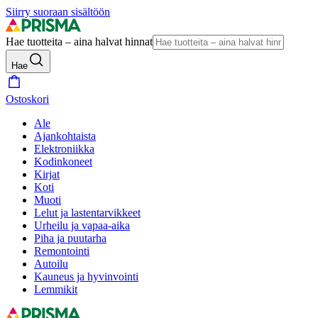
Siirry suoraan sisältöön
Hae tuotteita – aina halvat hinnat
Hae
Ostoskori
Ale
Ajankohtaista
Elektroniikka
Kodinkoneet
Kirjat
Koti
Muoti
Lelut ja lastentarvikkeet
Urheilu ja vapaa-aika
Piha ja puutarha
Remontointi
Autoilu
Kauneus ja hyvinvointi
Lemmikit