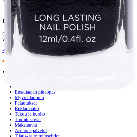
Oletko tyytyväinen tuotetietoihin?
Ovatko tuotetiedot riittävät? Jos tuotetiedoissa on puutteita tai niitä
voisi muuten parantaa, anna palautetta.
Anna palautetta
,
Avautuu uuteen välilehteen
Verkkokauppa
Ohjeet
Ensitilaajan pikaopas
Myymälänouto
Palautukset
Reklamaatio
Takuu ja huolto
Toimitustavat
Maksutavat
Asennuspalvelut
Tilaus- ja toimitusehdot