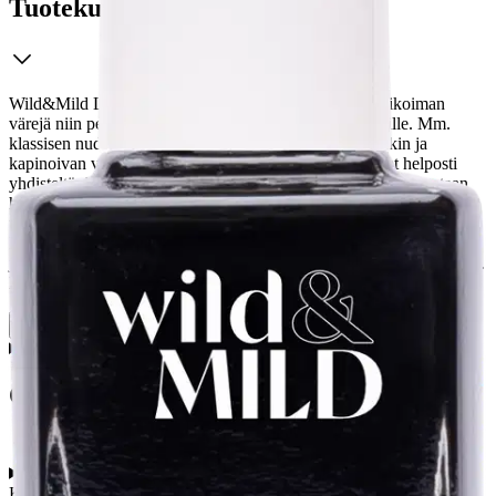
Tuotekuvaus
Wild&Mild Long Lasting -tuotesarja sisältää laajan valikoiman
värejä niin pehmeiden kuin kirkkaidenkin värien ystäville. Mm.
klassisen nuden, ajattoman punaisen, hienostuneen pinkin ja
kapinoivan vihreän värit ja niiden lukuisat eri sävyt ovat helposti
yhdisteltävissä. Wild&Mild Long Lasting -kynsilakat valmistetaan
huolellisesti valituista parhaista ranskalaisista raaka-aineista
tinkimättömän laadun takaamiseksi. Nopea kuivumisaika, kestää
kynnellä jopa neljä päivää. Sisältää UV-suojan.
Levitys on helppoa
ja saumatonta; täydellinen peittävyys jopa yhdellä levityskerroksella.
Korkealaatuinen sivellin. Cruelty-free. Vegaani.
Näytä lisää
tuotekuvausta
Ominaisuudet
Käyttöturvallisuus