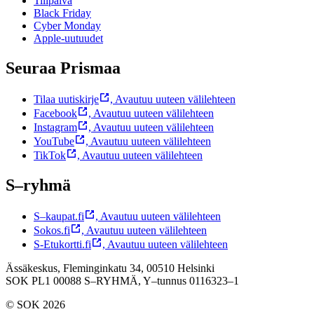
Tilipäivä
Black Friday
Cyber Monday
Apple-uutuudet
Seuraa Prismaa
Tilaa uutiskirje
,
Avautuu uuteen välilehteen
Facebook
,
Avautuu uuteen välilehteen
Instagram
,
Avautuu uuteen välilehteen
YouTube
,
Avautuu uuteen välilehteen
TikTok
,
Avautuu uuteen välilehteen
S–ryhmä
S–kaupat.fi
,
Avautuu uuteen välilehteen
Sokos.fi
,
Avautuu uuteen välilehteen
S-Etukortti.fi
,
Avautuu uuteen välilehteen
Ässäkeskus, Fleminginkatu 34, 00510 Helsinki
SOK PL1 00088 S–RYHMÄ,
Y–tunnus 0116323–1
© SOK 2026