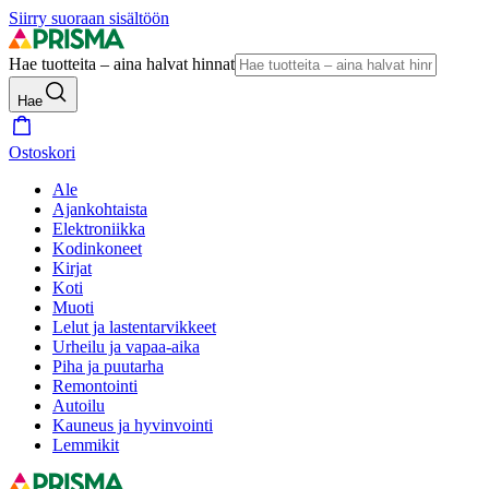
Siirry suoraan sisältöön
Hae tuotteita – aina halvat hinnat
Hae
Ostoskori
Ale
Ajankohtaista
Elektroniikka
Kodinkoneet
Kirjat
Koti
Muoti
Lelut ja lastentarvikkeet
Urheilu ja vapaa-aika
Piha ja puutarha
Remontointi
Autoilu
Kauneus ja hyvinvointi
Lemmikit