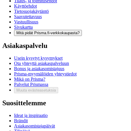
Tilaus- ja toimitusehdot
Käyttöehdot
Tietosuojakäytäntö
Saavutettavuus
Vastuullisuus
Sivukartta
Mitä pidät Prisma.fi-verkkokaupasta?
Asiakaspalvelu
Usein kysytyt kysymykset
Ota yhteyttä asiakaspalveluun
Bonus ja asiakasomistajuus
Prisma-myymälöiden yhteystiedot
Mikä on Prisma?
Palvelut Prismassa
Muuta evästeasetuksia
Suosittelemme
Ideat ja inspiraatio
Brändit
Asiakasomistajapäivät