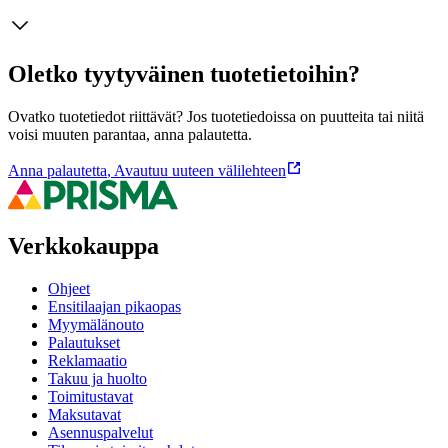
Oletko tyytyväinen tuotetietoihin?
Ovatko tuotetiedot riittävät? Jos tuotetiedoissa on puutteita tai niitä
voisi muuten parantaa, anna palautetta.
Anna palautetta
,
Avautuu uuteen välilehteen
Verkkokauppa
Ohjeet
Ensitilaajan pikaopas
Myymälänouto
Palautukset
Reklamaatio
Takuu ja huolto
Toimitustavat
Maksutavat
Asennuspalvelut