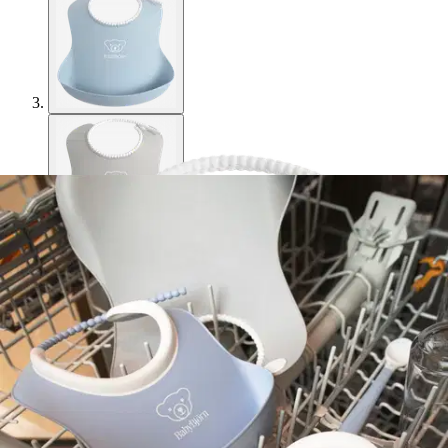
BabyBjörn
BabyBjörn pehmeä