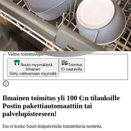
ruokalappu
Alennettu hinta
11,82 €
Normaalihinta:
13,90 €
-14%
Verkkokaupan hinta
Valitse toimitustapa
Nouto myymälästä
Toimitus
Ilmainen
Ei saatavilla
Siirry valitsemaan myymälä
Ilmainen toimitus yli 100 €:n tilauksille
Postin pakettiautomaattiin tai
palvelupisteeseen!
Etu ei koske Suuri‑lisäpalvelulla toimitettavia tuotteita.