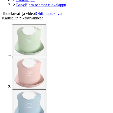
BabyBjörn pehmeä ruokalappu
Tuotekuvat- ja videot
Ohita tuotekuvat
Karusellin pikakuvakkeet