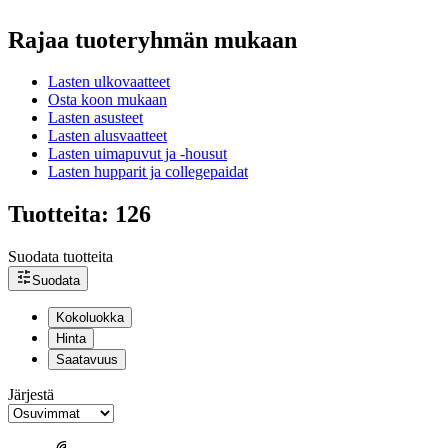
Rajaa tuoteryhmän mukaan
Lasten ulkovaatteet
Osta koon mukaan
Lasten asusteet
Lasten alusvaatteet
Lasten uimapuvut ja -housut
Lasten hupparit ja collegepaidat
Tuotteita: 126
Suodata tuotteita
Suodata
Kokoluokka
Hinta
Saatavuus
Järjestä