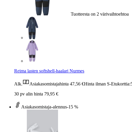
Tuotteesta on 2 värivaihtoehtoa
Reima lasten softshell-haalari Nurmes
Alk.
Asiakasomistajahinta
47,56 €
Hinta ilman S-Etukorttia:
30 pv alin hinta 79,95 €
Asiakasomistaja-alennus
-15 %