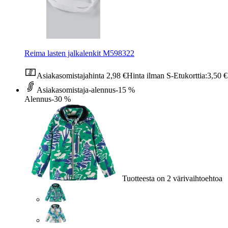
Reima lasten jalkalenkit M598322
Asiakasomistajahinta
2,98 €
Hinta ilman S-Etukorttia:
3,50 €
Asiakasomistaja-alennus
-15 %
Alennus
-30 %
Tuotteesta on 2 värivaihtoehtoa