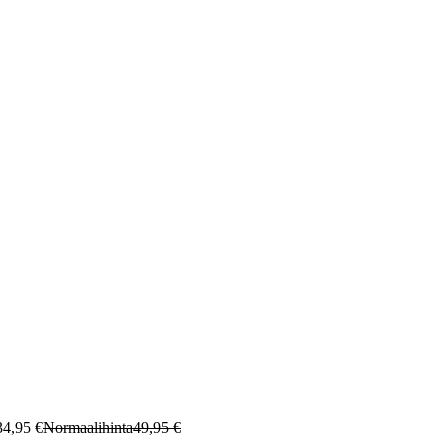
34,95 €
Normaalihinta
49,95 €