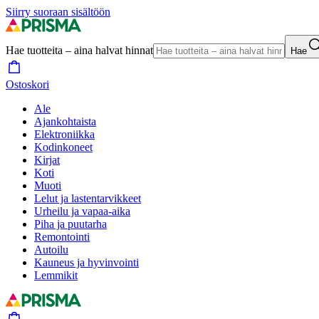
Siirry suoraan sisältöön
Hae tuotteita – aina halvat hinnat
Hae
Ostoskori
Ale
Ajankohtaista
Elektroniikka
Kodinkoneet
Kirjat
Koti
Muoti
Lelut ja lastentarvikkeet
Urheilu ja vapaa-aika
Piha ja puutarha
Remontointi
Autoilu
Kauneus ja hyvinvointi
Lemmikit