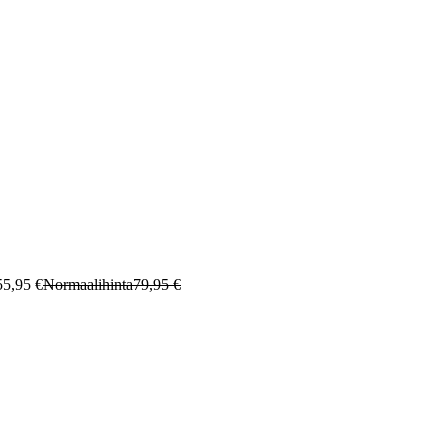
55,95 €
Normaalihinta
79,95 €