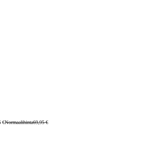
5 €
Normaalihinta
69,95 €