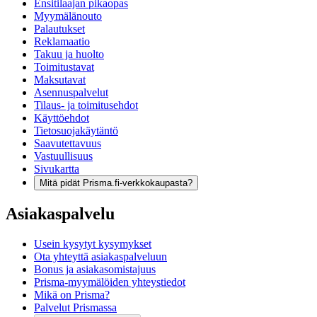
Ensitilaajan pikaopas
Myymälänouto
Palautukset
Reklamaatio
Takuu ja huolto
Toimitustavat
Maksutavat
Asennuspalvelut
Tilaus- ja toimitusehdot
Käyttöehdot
Tietosuojakäytäntö
Saavutettavuus
Vastuullisuus
Sivukartta
Mitä pidät Prisma.fi-verkkokaupasta?
Asiakaspalvelu
Usein kysytyt kysymykset
Ota yhteyttä asiakaspalveluun
Bonus ja asiakasomistajuus
Prisma-myymälöiden yhteystiedot
Mikä on Prisma?
Palvelut Prismassa