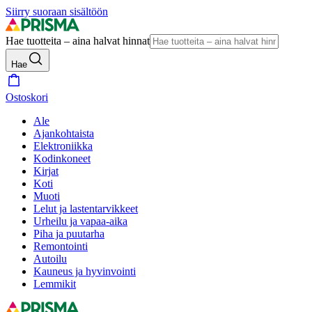
Siirry suoraan sisältöön
Hae tuotteita – aina halvat hinnat
Hae
Ostoskori
Ale
Ajankohtaista
Elektroniikka
Kodinkoneet
Kirjat
Koti
Muoti
Lelut ja lastentarvikkeet
Urheilu ja vapaa-aika
Piha ja puutarha
Remontointi
Autoilu
Kauneus ja hyvinvointi
Lemmikit