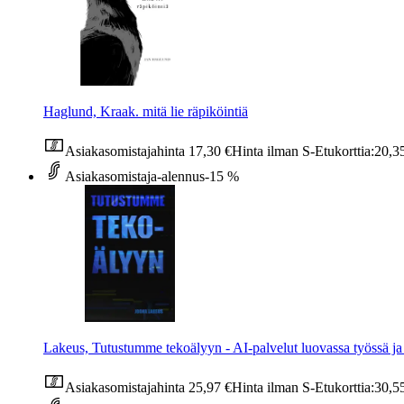
Haglund, Kraak. mitä lie räpiköintiä
Asiakasomistajahinta
17,30 €
Hinta ilman S-Etukorttia:
20,3
Asiakasomistaja-alennus
-15 %
Lakeus, Tutustumme tekoälyyn - AI-palvelut luovassa työssä ja a
Asiakasomistajahinta
25,97 €
Hinta ilman S-Etukorttia:
30,5