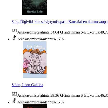
Salo, Digiviidakon selviytymisopas - Kansalaisen tietoturvaopa
Asiakasomistajahinta
34,64 €
Hinta ilman S-Etukorttia:
40,7
Asiakasomistaja-alennus
-15 %
Salon, Leon Galleria
Asiakasomistajahinta
39,36 €
Hinta ilman S-Etukorttia:
46,3
Asiakasomistaja-alennus
-15 %