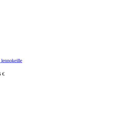
 lennokeille
5 €