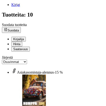
Kirjat
Tuotteita: 10
Suodata tuotteita
Suodata
Kirjailija
Hinta
Saatavuus
Järjestä
Asiakasomistaja-alennus
-15 %