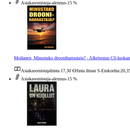
Asiakasomistaja-alennus
-15 %
Moilanen, Minustako drooniharrastaja? - Alkeisopas C0-luokan
Asiakasomistajahinta
17,30 €
Hinta ilman S-Etukorttia:
20,3
Asiakasomistaja-alennus
-15 %