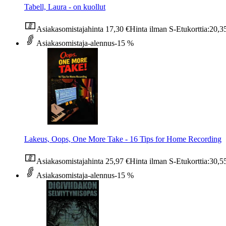
Tabell, Laura - on kuollut
Asiakasomistajahinta
17,30 €
Hinta ilman S-Etukorttia:
20,3
Asiakasomistaja-alennus
-15 %
Lakeus, Oops, One More Take - 16 Tips for Home Recording
Asiakasomistajahinta
25,97 €
Hinta ilman S-Etukorttia:
30,5
Asiakasomistaja-alennus
-15 %