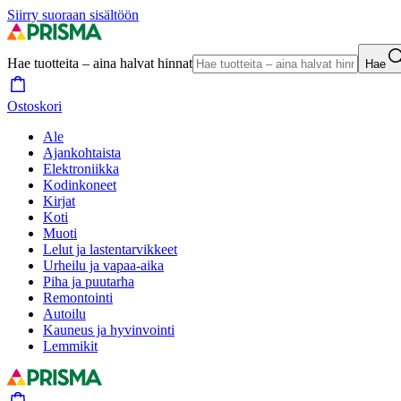
Siirry suoraan sisältöön
Hae tuotteita – aina halvat hinnat
Hae
Ostoskori
Ale
Ajankohtaista
Elektroniikka
Kodinkoneet
Kirjat
Koti
Muoti
Lelut ja lastentarvikkeet
Urheilu ja vapaa-aika
Piha ja puutarha
Remontointi
Autoilu
Kauneus ja hyvinvointi
Lemmikit