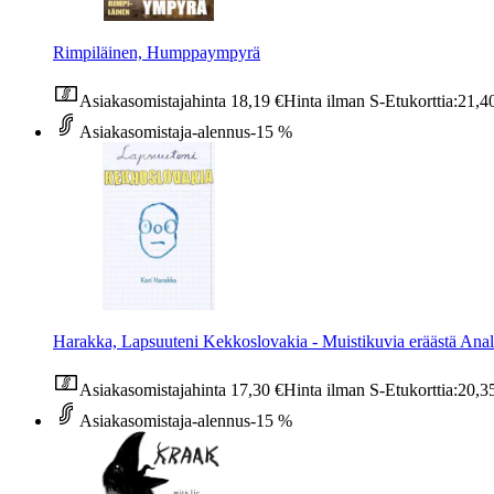
Rimpiläinen, Humppaympyrä
Asiakasomistajahinta
18,19 €
Hinta ilman S-Etukorttia:
21,4
Asiakasomistaja-alennus
-15 %
Harakka, Lapsuuteni Kekkoslovakia - Muistikuvia eräästä Anal
Asiakasomistajahinta
17,30 €
Hinta ilman S-Etukorttia:
20,3
Asiakasomistaja-alennus
-15 %