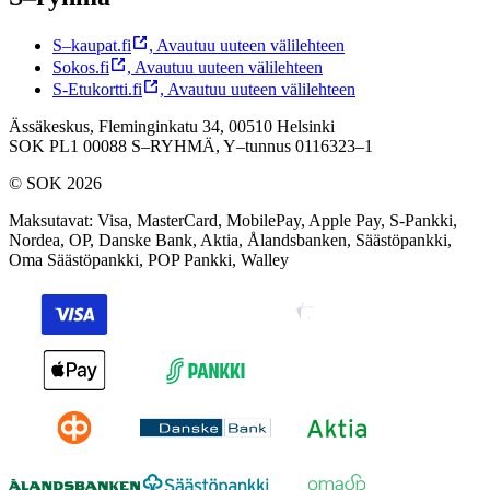
S–kaupat.fi
,
Avautuu uuteen välilehteen
Sokos.fi
,
Avautuu uuteen välilehteen
S-Etukortti.fi
,
Avautuu uuteen välilehteen
Ässäkeskus, Fleminginkatu 34, 00510 Helsinki
SOK PL1 00088 S–RYHMÄ,
Y–tunnus 0116323–1
© SOK 2026
Maksutavat
:
Visa, MasterCard, MobilePay, Apple Pay, S-Pankki,
Nordea, OP, Danske Bank, Aktia, Ålandsbanken, Säästöpankki,
Oma Säästöpankki, POP Pankki, Walley