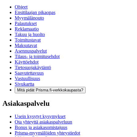
Ohjeet
Ensitilaajan pikaopas
Myymälänouto
Palautukset
Reklamaatio
Takuu ja huolto
Toimitustavat
Maksutavat
Asennuspalvelut
Tilaus- ja toimitusehdot
Käyttöehdot
Tietosuojakäytäntö
Saavutettavuus
Vastuullisuus
Sivukartta
Mitä pidät Prisma.fi-verkkokaupasta?
Asiakaspalvelu
Usein kysytyt kysymykset
Ota yhteyttä asiakaspalveluun
Bonus ja asiakasomistajuus
Prisma-myymälöiden yhteystiedot