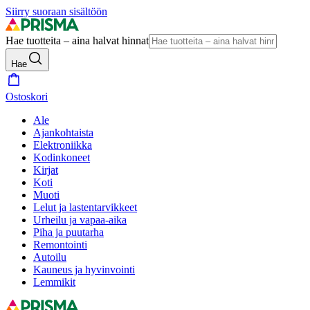
Siirry suoraan sisältöön
Hae tuotteita – aina halvat hinnat
Hae
Ostoskori
Ale
Ajankohtaista
Elektroniikka
Kodinkoneet
Kirjat
Koti
Muoti
Lelut ja lastentarvikkeet
Urheilu ja vapaa-aika
Piha ja puutarha
Remontointi
Autoilu
Kauneus ja hyvinvointi
Lemmikit