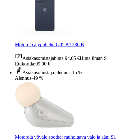
Motorola älypuhelin G05 8/128GB
Asiakasomistajahinta
94,05 €
Hinta ilman S-
Etukorttia:
99,00 €
Asiakasomistaja-alennus
-15 %
Alennus
-49 %
Motorola yövalo soother rauhoittava valo ja ääni S1