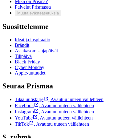
Mikä on Prisma?
Palvelut Prismassa
Muuta evästeasetuksia
Suosittelemme
Ideat ja inspiraatio
Brändit
Asiakasomistajapäivät
Tilipäivä
Black Friday
Cyber Monday
Apple-uutuudet
Seuraa Prismaa
Tilaa uutiskirje
,
Avautuu uuteen välilehteen
Facebook
,
Avautuu uuteen välilehteen
Instagram
,
Avautuu uuteen välilehteen
YouTube
,
Avautuu uuteen välilehteen
TikTok
,
Avautuu uuteen välilehteen
S–ryhmä