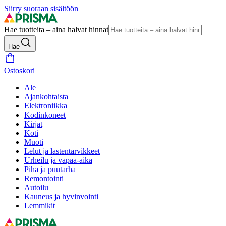
Siirry suoraan sisältöön
Hae tuotteita – aina halvat hinnat
Hae
Ostoskori
Ale
Ajankohtaista
Elektroniikka
Kodinkoneet
Kirjat
Koti
Muoti
Lelut ja lastentarvikkeet
Urheilu ja vapaa-aika
Piha ja puutarha
Remontointi
Autoilu
Kauneus ja hyvinvointi
Lemmikit