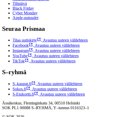
Tilipäivä
Black Friday
Cyber Monday
Apple-uutuudet
Seuraa Prismaa
Tilaa uutiskirje
,
Avautuu uuteen välilehteen
Facebook
,
Avautuu uuteen välilehteen
Instagram
,
Avautuu uuteen välilehteen
YouTube
,
Avautuu uuteen välilehteen
TikTok
,
Avautuu uuteen välilehteen
S–ryhmä
S–kaupat.fi
,
Avautuu uuteen välilehteen
Sokos.fi
,
Avautuu uuteen välilehteen
S-Etukortti.fi
,
Avautuu uuteen välilehteen
Ässäkeskus, Fleminginkatu 34, 00510 Helsinki
SOK PL1 00088 S–RYHMÄ,
Y–tunnus 0116323–1
© SOK 2026