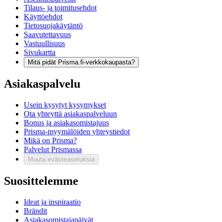
Tilaus- ja toimitusehdot
Käyttöehdot
Tietosuojakäytäntö
Saavutettavuus
Vastuullisuus
Sivukartta
Mitä pidät Prisma.fi-verkkokaupasta?
Asiakaspalvelu
Usein kysytyt kysymykset
Ota yhteyttä asiakaspalveluun
Bonus ja asiakasomistajuus
Prisma-myymälöiden yhteystiedot
Mikä on Prisma?
Palvelut Prismassa
Muuta evästeasetuksia
Suosittelemme
Ideat ja inspiraatio
Brändit
Asiakasomistajapäivät