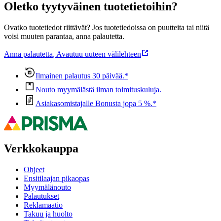
Oletko tyytyväinen tuotetietoihin?
Ovatko tuotetiedot riittävät? Jos tuotetiedoissa on puutteita tai niitä
voisi muuten parantaa, anna palautetta.
Anna palautetta
,
Avautuu uuteen välilehteen
Ilmainen palautus 30 päivää.*
Nouto myymälästä ilman toimituskuluja.
Asiakasomistajalle Bonusta jopa 5 %.*
Verkkokauppa
Ohjeet
Ensitilaajan pikaopas
Myymälänouto
Palautukset
Reklamaatio
Takuu ja huolto