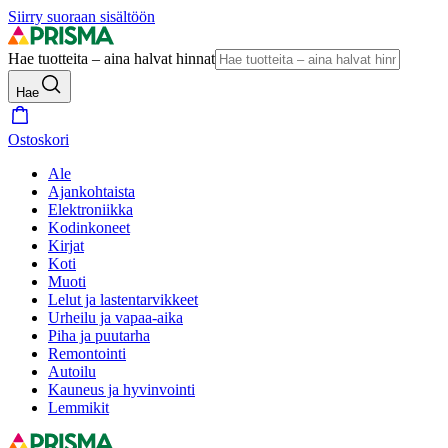
Siirry suoraan sisältöön
Hae tuotteita – aina halvat hinnat
Hae
Ostoskori
Ale
Ajankohtaista
Elektroniikka
Kodinkoneet
Kirjat
Koti
Muoti
Lelut ja lastentarvikkeet
Urheilu ja vapaa-aika
Piha ja puutarha
Remontointi
Autoilu
Kauneus ja hyvinvointi
Lemmikit