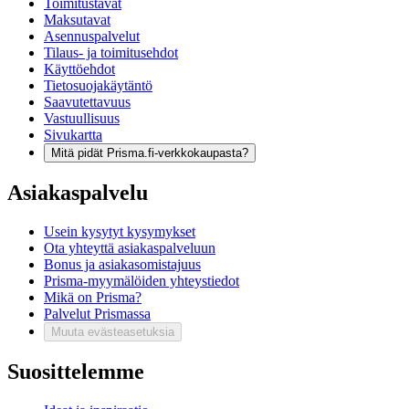
Toimitustavat
Maksutavat
Asennuspalvelut
Tilaus- ja toimitusehdot
Käyttöehdot
Tietosuojakäytäntö
Saavutettavuus
Vastuullisuus
Sivukartta
Mitä pidät Prisma.fi-verkkokaupasta?
Asiakaspalvelu
Usein kysytyt kysymykset
Ota yhteyttä asiakaspalveluun
Bonus ja asiakasomistajuus
Prisma-myymälöiden yhteystiedot
Mikä on Prisma?
Palvelut Prismassa
Muuta evästeasetuksia
Suosittelemme