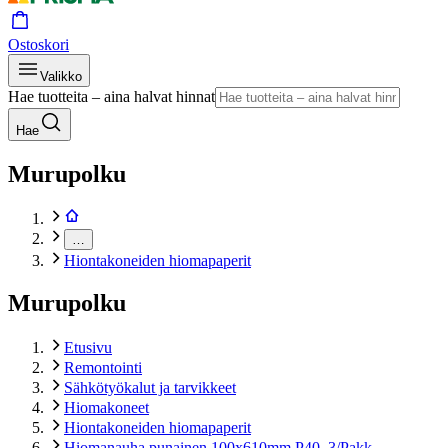
Ostoskori
Valikko
Hae tuotteita – aina halvat hinnat
Hae
Murupolku
…
Hiontakoneiden hiomapaperit
Murupolku
Etusivu
Remontointi
Sähkötyökalut ja tarvikkeet
Hiomakoneet
Hiontakoneiden hiomapaperit
Hiomanauha punainen 100x610mm P40, 3/Pakk