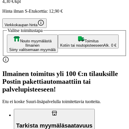
4,30 €/kpl
Hinta ilman S-Etukorttia:
12,90 €
Verkkokaupan hinta
Valitse toimitustapa
Nouto myymälästä
Toimitus
Ilmainen
Kotiin tai noutopisteeseen
Alk. 0 €
Siirry valitsemaan myymälä
Ilmainen toimitus yli 100 €:n tilauksille
Postin pakettiautomaattiin tai
palvelupisteeseen!
Etu ei koske Suuri‑lisäpalvelulla toimitettavia tuotteita.
Tarkista myymäläsaatavuus