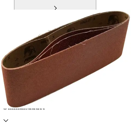
Tuotekuvaus
Hiolit XO on laadukas hiomanauha, joka soveltuu erinomaisesti
puun, maalin, metallin ja lattian hiontaan. Sen alumiinioksidi
hiomajyvä ja tekohartsisidos varmistavat tehokkaan ja kestävän
hionnan vaikeillekin materiaaleille. Nauhan reunat kestävät hyvin
kulutusta, ja se tarjoaa korkealuokkaisen hiontatuloksen erityisesti
aggressiivisiin hiontatarpeisiin, kuten paksun ruosteen poistamiseen.
Ominaisuudet