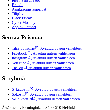
Ideat ja inspiraatio
Brändit
Asiakasomistajapäivät
Tilipäivä
Black Friday
Cyber Monday
Apple-uutuudet
Seuraa Prismaa
Tilaa uutiskirje
,
Avautuu uuteen välilehteen
Facebook
,
Avautuu uuteen välilehteen
Instagram
,
Avautuu uuteen välilehteen
YouTube
,
Avautuu uuteen välilehteen
TikTok
,
Avautuu uuteen välilehteen
S–ryhmä
S–kaupat.fi
,
Avautuu uuteen välilehteen
Sokos.fi
,
Avautuu uuteen välilehteen
S-Etukortti.fi
,
Avautuu uuteen välilehteen
Ässäkeskus, Fleminginkatu 34, 00510 Helsinki