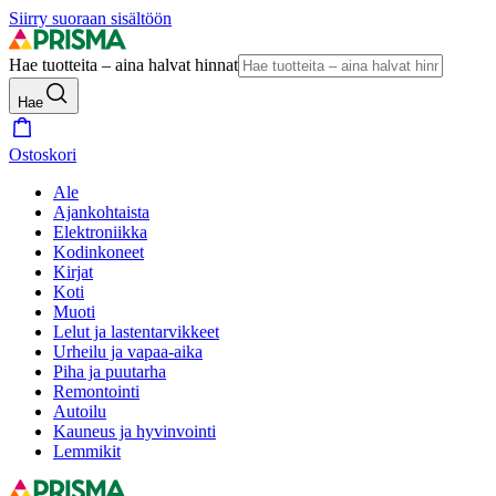
Siirry suoraan sisältöön
Hae tuotteita – aina halvat hinnat
Hae
Ostoskori
Ale
Ajankohtaista
Elektroniikka
Kodinkoneet
Kirjat
Koti
Muoti
Lelut ja lastentarvikkeet
Urheilu ja vapaa-aika
Piha ja puutarha
Remontointi
Autoilu
Kauneus ja hyvinvointi
Lemmikit