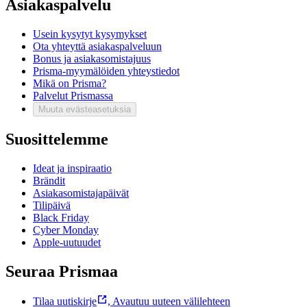
Asiakaspalvelu
Usein kysytyt kysymykset
Ota yhteyttä asiakaspalveluun
Bonus ja asiakasomistajuus
Prisma-myymälöiden yhteystiedot
Mikä on Prisma?
Palvelut Prismassa
Muuta evästeasetuksia
Suosittelemme
Ideat ja inspiraatio
Brändit
Asiakasomistajapäivät
Tilipäivä
Black Friday
Cyber Monday
Apple-uutuudet
Seuraa Prismaa
Tilaa uutiskirje
,
Avautuu uuteen välilehteen