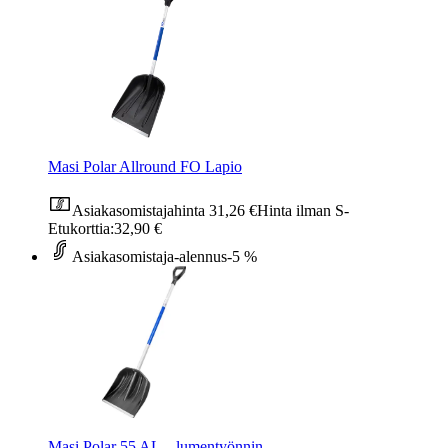
Masi Polar Allround FO Lapio
Asiakasomistajahinta
31,26 €
Hinta ilman S-
Etukorttia:
32,90 €
Asiakasomistaja-alennus
-5 %
Masi Polar 55 AL – lumentyönnin