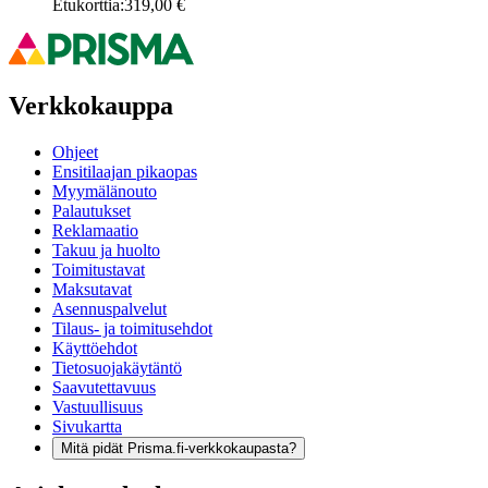
Etukorttia:
319,00 €
Verkkokauppa
Ohjeet
Ensitilaajan pikaopas
Myymälänouto
Palautukset
Reklamaatio
Takuu ja huolto
Toimitustavat
Maksutavat
Asennuspalvelut
Tilaus- ja toimitusehdot
Käyttöehdot
Tietosuojakäytäntö
Saavutettavuus
Vastuullisuus
Sivukartta
Mitä pidät Prisma.fi-verkkokaupasta?