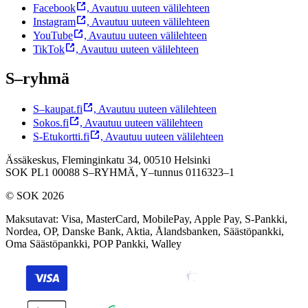
Facebook
,
Avautuu uuteen välilehteen
Instagram
,
Avautuu uuteen välilehteen
YouTube
,
Avautuu uuteen välilehteen
TikTok
,
Avautuu uuteen välilehteen
S–ryhmä
S–kaupat.fi
,
Avautuu uuteen välilehteen
Sokos.fi
,
Avautuu uuteen välilehteen
S-Etukortti.fi
,
Avautuu uuteen välilehteen
Ässäkeskus, Fleminginkatu 34, 00510 Helsinki
SOK PL1 00088 S–RYHMÄ,
Y–tunnus 0116323–1
© SOK 2026
Maksutavat
:
Visa, MasterCard, MobilePay, Apple Pay, S-Pankki,
Nordea, OP, Danske Bank, Aktia, Ålandsbanken, Säästöpankki,
Oma Säästöpankki, POP Pankki, Walley