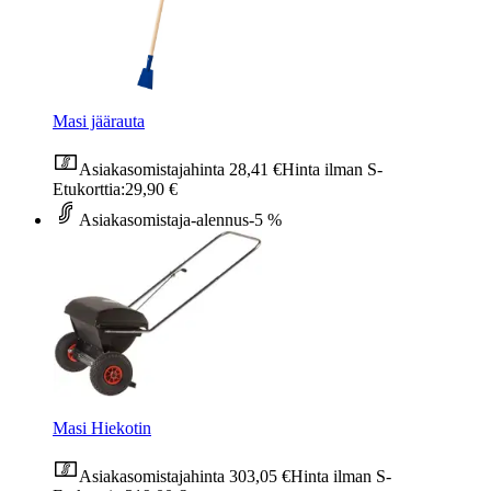
Masi jäärauta
Asiakasomistajahinta
28,41 €
Hinta ilman S-
Etukorttia:
29,90 €
Asiakasomistaja-alennus
-5 %
Masi Hiekotin
Asiakasomistajahinta
303,05 €
Hinta ilman S-