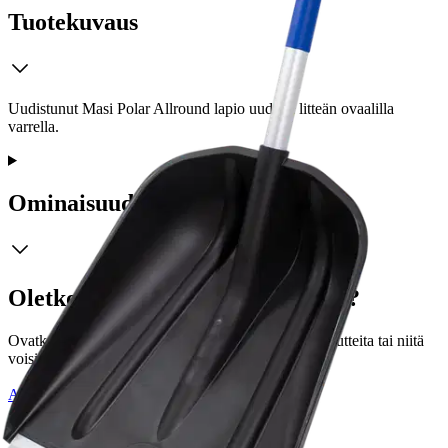
Tuotekuvaus
Uudistunut Masi Polar Allround lapio uudella litteän ovaalilla
varrella.
Ominaisuudet
Oletko tyytyväinen tuotetietoihin?
Ovatko tuotetiedot riittävät? Jos tuotetiedoissa on puutteita tai niitä
voisi muuten parantaa, anna palautetta.
Anna palautetta
,
Avautuu uuteen välilehteen