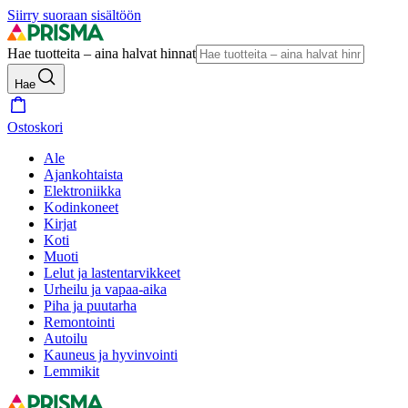
Siirry suoraan sisältöön
Hae tuotteita – aina halvat hinnat
Hae
Ostoskori
Ale
Ajankohtaista
Elektroniikka
Kodinkoneet
Kirjat
Koti
Muoti
Lelut ja lastentarvikkeet
Urheilu ja vapaa-aika
Piha ja puutarha
Remontointi
Autoilu
Kauneus ja hyvinvointi
Lemmikit