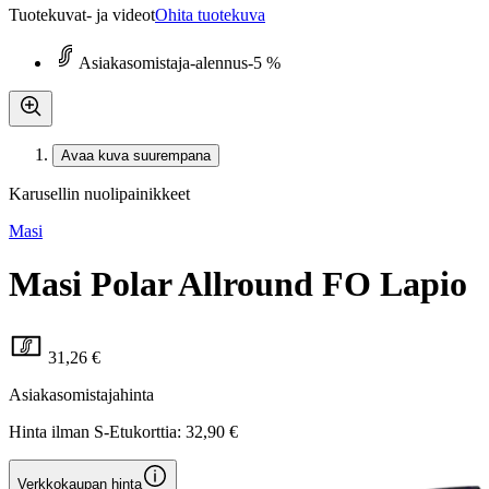
Tuotekuvat- ja videot
Ohita tuotekuva
Asiakasomistaja-alennus
-5 %
Avaa kuva suurempana
Karusellin nuolipainikkeet
Masi
Masi Polar Allround FO Lapio
31,26 €
Asiakasomistajahinta
Hinta ilman S-Etukorttia:
32,90 €
Verkkokaupan hinta