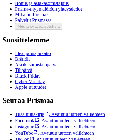
Bonus ja asiakasomistajuus
Prisma-myymälöiden yhteystiedot
Mikä on Prisma?
Palvelut Prismassa
Muuta evästeasetuksia
Suosittelemme
Ideat ja inspiraatio
Brändit
Asiakasomistajapäivät
Tilipäivä
Black Friday
Cyber Monday
Apple-uutuudet
Seuraa Prismaa
Tilaa uutiskirje
,
Avautuu uuteen välilehteen
Facebook
,
Avautuu uuteen välilehteen
Instagram
,
Avautuu uuteen välilehteen
YouTube
,
Avautuu uuteen välilehteen
TikTok
,
Avautuu uuteen välilehteen