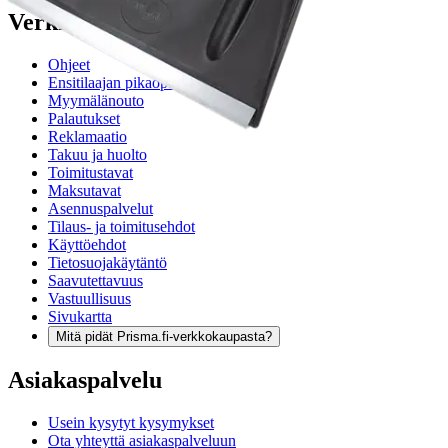
Verkkokauppa
Ohjeet
Ensitilaajan pikaopas
Myymälänouto
Palautukset
Reklamaatio
Takuu ja huolto
Toimitustavat
Maksutavat
Asennuspalvelut
Tilaus- ja toimitusehdot
Käyttöehdot
Tietosuojakäytäntö
Saavutettavuus
Vastuullisuus
Sivukartta
Mitä pidät Prisma.fi-verkkokaupasta?
Asiakaspalvelu
Usein kysytyt kysymykset
Ota yhteyttä asiakaspalveluun