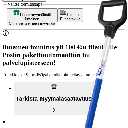
Valitse toimitustapa
Nouto myymälästä
Toimitus
Ilmainen
Ei saatavilla
Siirry valitsemaan myymälä
Ilmainen toimitus yli 100 €:n tilauksille
Postin pakettiautomaattiin tai
palvelupisteeseen!
Etu ei koske Suuri‑lisäpalvelulla toimitettavia tuotteita.
Tarkista myymäläsaatavuus