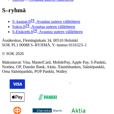
S–ryhmä
S–kaupat.fi
,
Avautuu uuteen välilehteen
Sokos.fi
,
Avautuu uuteen välilehteen
S-Etukortti.fi
,
Avautuu uuteen välilehteen
Ässäkeskus, Fleminginkatu 34, 00510 Helsinki
SOK PL1 00088 S–RYHMÄ,
Y–tunnus 0116323–1
© SOK 2026
Maksutavat
:
Visa, MasterCard, MobilePay, Apple Pay, S-Pankki,
Nordea, OP, Danske Bank, Aktia, Ålandsbanken, Säästöpankki,
Oma Säästöpankki, POP Pankki, Walley