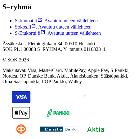
S–ryhmä
S–kaupat.fi
,
Avautuu uuteen välilehteen
Sokos.fi
,
Avautuu uuteen välilehteen
S-Etukortti.fi
,
Avautuu uuteen välilehteen
Ässäkeskus, Fleminginkatu 34, 00510 Helsinki
SOK PL1 00088 S–RYHMÄ,
Y–tunnus 0116323–1
© SOK 2026
Maksutavat
:
Visa, MasterCard, MobilePay, Apple Pay, S-Pankki,
Nordea, OP, Danske Bank, Aktia, Ålandsbanken, Säästöpankki,
Oma Säästöpankki, POP Pankki, Walley