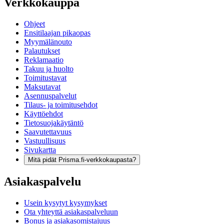
Verkkokauppa
Ohjeet
Ensitilaajan pikaopas
Myymälänouto
Palautukset
Reklamaatio
Takuu ja huolto
Toimitustavat
Maksutavat
Asennuspalvelut
Tilaus- ja toimitusehdot
Käyttöehdot
Tietosuojakäytäntö
Saavutettavuus
Vastuullisuus
Sivukartta
Mitä pidät Prisma.fi-verkkokaupasta?
Asiakaspalvelu
Usein kysytyt kysymykset
Ota yhteyttä asiakaspalveluun
Bonus ja asiakasomistajuus