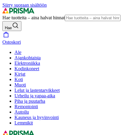
Siirry suoraan sisältöön
Hae tuotteita – aina halvat hinnat
Hae
Ostoskori
Ale
Ajankohtaista
Elektroniikka
Kodinkoneet
Kirjat
Koti
Muoti
Lelut ja lastentarvikkeet
Urheilu ja vapaa-aika
Piha ja puutarha
Remontointi
Autoilu
Kauneus ja hyvinvointi
Lemmikit