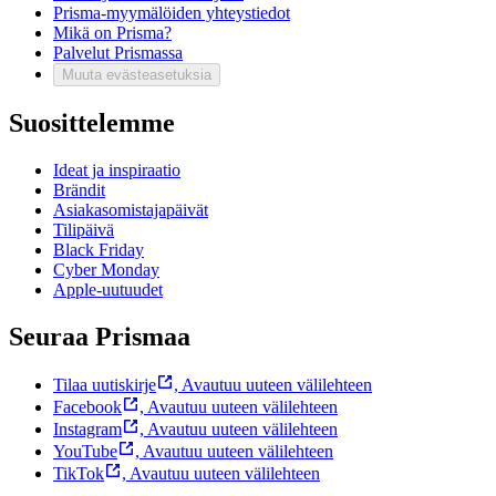
Prisma-myymälöiden yhteystiedot
Mikä on Prisma?
Palvelut Prismassa
Muuta evästeasetuksia
Suosittelemme
Ideat ja inspiraatio
Brändit
Asiakasomistajapäivät
Tilipäivä
Black Friday
Cyber Monday
Apple-uutuudet
Seuraa Prismaa
Tilaa uutiskirje
,
Avautuu uuteen välilehteen
Facebook
,
Avautuu uuteen välilehteen
Instagram
,
Avautuu uuteen välilehteen
YouTube
,
Avautuu uuteen välilehteen
TikTok
,
Avautuu uuteen välilehteen