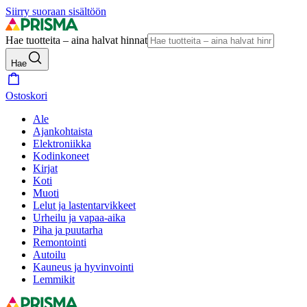
Siirry suoraan sisältöön
Hae tuotteita – aina halvat hinnat
Hae
Ostoskori
Ale
Ajankohtaista
Elektroniikka
Kodinkoneet
Kirjat
Koti
Muoti
Lelut ja lastentarvikkeet
Urheilu ja vapaa-aika
Piha ja puutarha
Remontointi
Autoilu
Kauneus ja hyvinvointi
Lemmikit