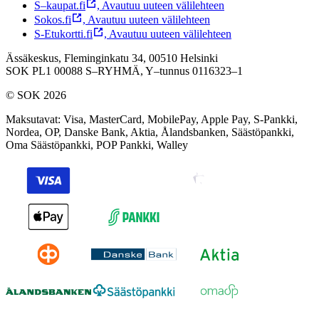
S–kaupat.fi
,
Avautuu uuteen välilehteen
Sokos.fi
,
Avautuu uuteen välilehteen
S-Etukortti.fi
,
Avautuu uuteen välilehteen
Ässäkeskus, Fleminginkatu 34, 00510 Helsinki
SOK PL1 00088 S–RYHMÄ,
Y–tunnus 0116323–1
© SOK 2026
Maksutavat
:
Visa, MasterCard, MobilePay, Apple Pay, S-Pankki,
Nordea, OP, Danske Bank, Aktia, Ålandsbanken, Säästöpankki,
Oma Säästöpankki, POP Pankki, Walley