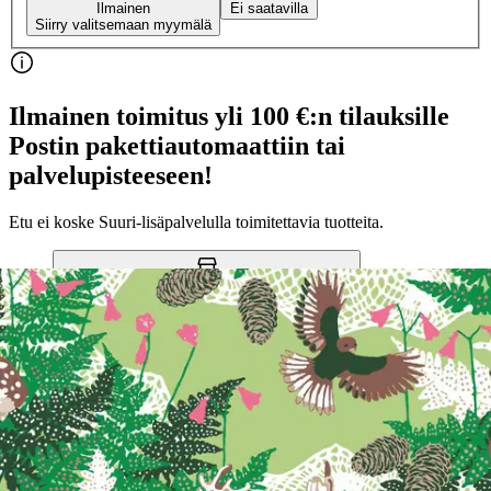
Ilmainen
Ei saatavilla
Siirry valitsemaan myymälä
Ilmainen toimitus yli 100 €:n tilauksille
Postin pakettiautomaattiin tai
palvelupisteeseen!
Etu ei koske Suuri‑lisäpalvelulla toimitettavia tuotteita.
Tarkista myymäläsaatavuus
Tuotekuvaus