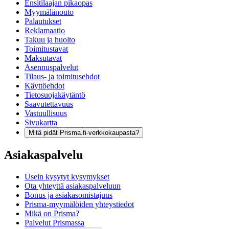
Ensitilaajan pikaopas
Myymälänouto
Palautukset
Reklamaatio
Takuu ja huolto
Toimitustavat
Maksutavat
Asennuspalvelut
Tilaus- ja toimitusehdot
Käyttöehdot
Tietosuojakäytäntö
Saavutettavuus
Vastuullisuus
Sivukartta
Mitä pidät Prisma.fi-verkkokaupasta?
Asiakaspalvelu
Usein kysytyt kysymykset
Ota yhteyttä asiakaspalveluun
Bonus ja asiakasomistajuus
Prisma-myymälöiden yhteystiedot
Mikä on Prisma?
Palvelut Prismassa