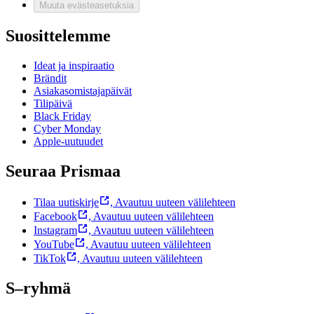
Muuta evästeasetuksia
Suosittelemme
Ideat ja inspiraatio
Brändit
Asiakasomistajapäivät
Tilipäivä
Black Friday
Cyber Monday
Apple-uutuudet
Seuraa Prismaa
Tilaa uutiskirje
,
Avautuu uuteen välilehteen
Facebook
,
Avautuu uuteen välilehteen
Instagram
,
Avautuu uuteen välilehteen
YouTube
,
Avautuu uuteen välilehteen
TikTok
,
Avautuu uuteen välilehteen
S–ryhmä