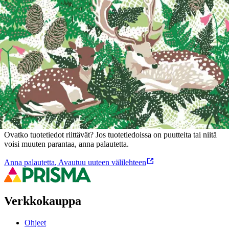
Joutsenmerkitty metsäkuosinen lautasliina.
Ominaisuudet
Oletko tyytyväinen tuotetietoihin?
Ovatko tuotetiedot riittävät? Jos tuotetiedoissa on puutteita tai niitä
voisi muuten parantaa, anna palautetta.
Anna palautetta
,
Avautuu uuteen välilehteen
Verkkokauppa
Ohjeet