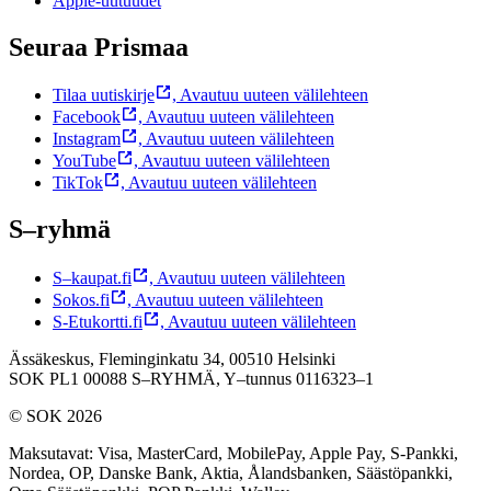
Apple-uutuudet
Seuraa Prismaa
Tilaa uutiskirje
,
Avautuu uuteen välilehteen
Facebook
,
Avautuu uuteen välilehteen
Instagram
,
Avautuu uuteen välilehteen
YouTube
,
Avautuu uuteen välilehteen
TikTok
,
Avautuu uuteen välilehteen
S–ryhmä
S–kaupat.fi
,
Avautuu uuteen välilehteen
Sokos.fi
,
Avautuu uuteen välilehteen
S-Etukortti.fi
,
Avautuu uuteen välilehteen
Ässäkeskus, Fleminginkatu 34, 00510 Helsinki
SOK PL1 00088 S–RYHMÄ,
Y–tunnus 0116323–1
© SOK 2026
Maksutavat
:
Visa, MasterCard, MobilePay, Apple Pay, S-Pankki,
Nordea, OP, Danske Bank, Aktia, Ålandsbanken, Säästöpankki,