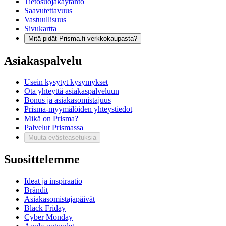
Tietosuojakäytäntö
Saavutettavuus
Vastuullisuus
Sivukartta
Mitä pidät Prisma.fi-verkkokaupasta?
Asiakaspalvelu
Usein kysytyt kysymykset
Ota yhteyttä asiakaspalveluun
Bonus ja asiakasomistajuus
Prisma-myymälöiden yhteystiedot
Mikä on Prisma?
Palvelut Prismassa
Muuta evästeasetuksia
Suosittelemme
Ideat ja inspiraatio
Brändit
Asiakasomistajapäivät
Black Friday
Cyber Monday