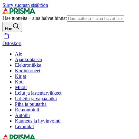
Siirry suoraan sisältöön
Hae tuotteita – aina halvat hinnat
Hae
Ostoskori
Ale
Ajankohtaista
Elektroniikka
Kodinkoneet
Kirjat
Koti
Muoti
Lelut ja lastentarvikkeet
Urheilu ja vapaa-aika
Piha ja puutarha
Remontointi
Autoilu
Kauneus ja hyvinvointi
Lemmikit