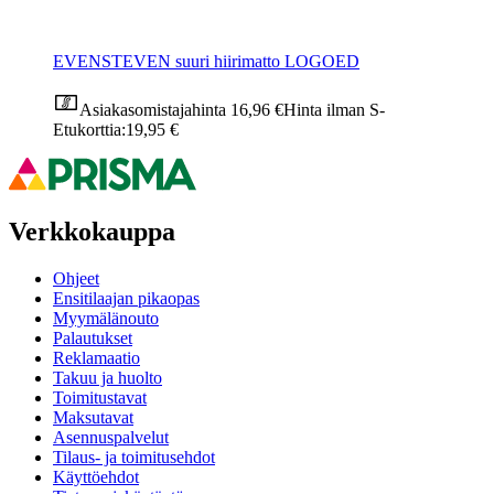
EVENSTEVEN suuri hiirimatto LOGOED
Asiakasomistajahinta
16,96 €
Hinta ilman S-
Etukorttia:
19,95 €
Verkkokauppa
Ohjeet
Ensitilaajan pikaopas
Myymälänouto
Palautukset
Reklamaatio
Takuu ja huolto
Toimitustavat
Maksutavat
Asennuspalvelut
Tilaus- ja toimitusehdot
Käyttöehdot