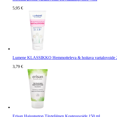
5,95 €
Lumene KLASSIKKO Hemmotteleva & hoitava vartalovoide 
3,79 €
Erisan Hajusteeton Täyteläinen Kosteusvoide 150 ml