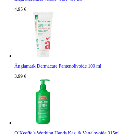
4,95 €
Änglamark Dermacare Pantenolivoide 100 ml
3,99 €
O`Keeffe`s Working Hands Käsi & Vartalovoide 315ml