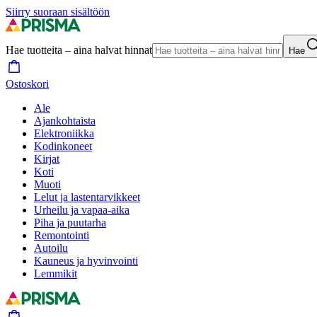
Siirry suoraan sisältöön
Hae tuotteita – aina halvat hinnat
Hae
Ostoskori
Ale
Ajankohtaista
Elektroniikka
Kodinkoneet
Kirjat
Koti
Muoti
Lelut ja lastentarvikkeet
Urheilu ja vapaa-aika
Piha ja puutarha
Remontointi
Autoilu
Kauneus ja hyvinvointi
Lemmikit