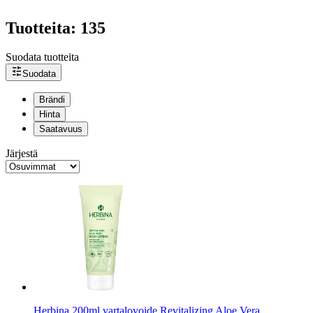
Tuotteita: 135
Suodata tuotteita
Suodata
Brändi
Hinta
Saatavuus
Järjestä
Herbina 200ml vartalovoide Revitalizing Aloe Vera