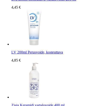
4,45 €
LV 200ml Perusvoide, kosteuttava
4,85 €
Ziaja Keramidi vartalovoide 400 ml