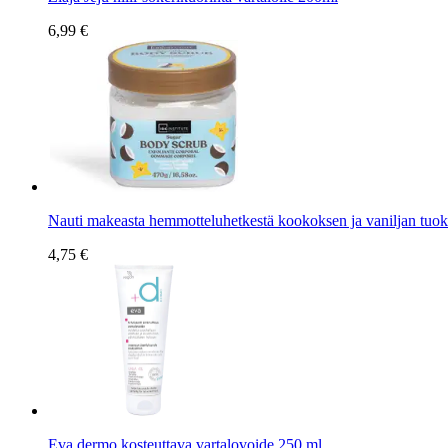
6,99 €
Nauti makeasta hemmotteluhetkestä kookoksen ja vaniljan tuoksus
4,75 €
Eva dermo kosteuttava vartalovoide 250 ml