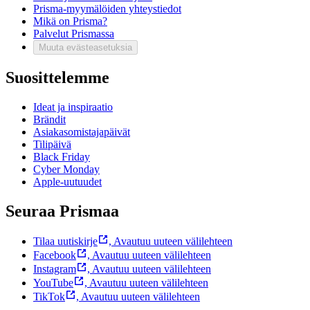
Prisma-myymälöiden yhteystiedot
Mikä on Prisma?
Palvelut Prismassa
Muuta evästeasetuksia
Suosittelemme
Ideat ja inspiraatio
Brändit
Asiakasomistajapäivät
Tilipäivä
Black Friday
Cyber Monday
Apple-uutuudet
Seuraa Prismaa
Tilaa uutiskirje
,
Avautuu uuteen välilehteen
Facebook
,
Avautuu uuteen välilehteen
Instagram
,
Avautuu uuteen välilehteen
YouTube
,
Avautuu uuteen välilehteen
TikTok
,
Avautuu uuteen välilehteen