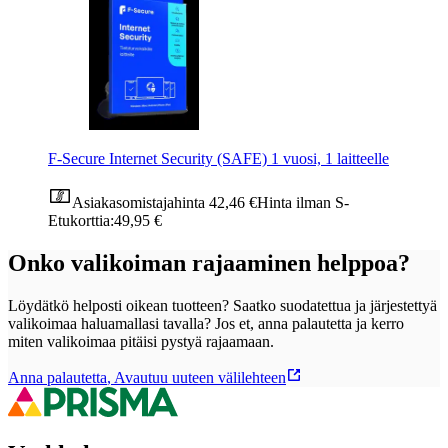
F-Secure Internet Security (SAFE) 1 vuosi, 1 laitteelle
Asiakasomistajahinta
42,46 €
Hinta ilman S-
Etukorttia:
49,95 €
Onko valikoiman rajaaminen helppoa?
Löydätkö helposti oikean tuotteen? Saatko suodatettua ja järjestettyä
valikoimaa haluamallasi tavalla? Jos et, anna palautetta ja kerro
miten valikoimaa pitäisi pystyä rajaamaan.
Anna palautetta
,
Avautuu uuteen välilehteen