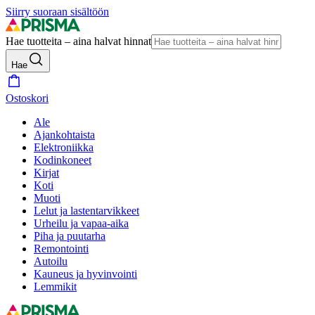
Siirry suoraan sisältöön
Hae tuotteita – aina halvat hinnat
Hae
Ostoskori
Ale
Ajankohtaista
Elektroniikka
Kodinkoneet
Kirjat
Koti
Muoti
Lelut ja lastentarvikkeet
Urheilu ja vapaa-aika
Piha ja puutarha
Remontointi
Autoilu
Kauneus ja hyvinvointi
Lemmikit