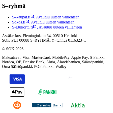
S–ryhmä
S–kaupat.fi
,
Avautuu uuteen välilehteen
Sokos.fi
,
Avautuu uuteen välilehteen
S-Etukortti.fi
,
Avautuu uuteen välilehteen
Ässäkeskus, Fleminginkatu 34, 00510 Helsinki
SOK PL1 00088 S–RYHMÄ,
Y–tunnus 0116323–1
© SOK 2026
Maksutavat
:
Visa, MasterCard, MobilePay, Apple Pay, S-Pankki,
Nordea, OP, Danske Bank, Aktia, Ålandsbanken, Säästöpankki,
Oma Säästöpankki, POP Pankki, Walley