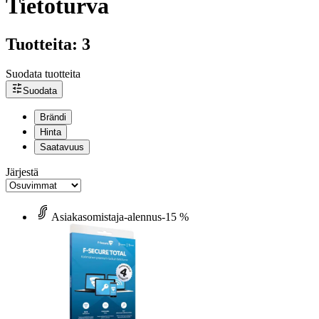
Tietoturva
Tuotteita: 3
Suodata tuotteita
Suodata
Brändi
Hinta
Saatavuus
Järjestä
Asiakasomistaja-alennus
-15 %