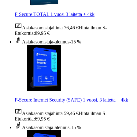
F-Secure TOTAL 1 vuosi 3 laitetta + 4kk
Asiakasomistajahinta
76,46 €
Hinta ilman S-
Etukorttia:
89,95 €
Asiakasomistaja-alennus
-15 %
F-Secure Internet Security (SAFE) 1 vuosi, 3 laitetta + 4kk
Asiakasomistajahinta
59,46 €
Hinta ilman S-
Etukorttia:
69,95 €
Asiakasomistaja-alennus
-15 %