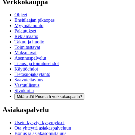
Verkkokauppa
Ohjeet
Ensitilaajan pikaopas
Myymälänouto
Palautukset
Reklamaatio
Takuu ja huolto
Toimitustavat
Maksutavat
Asennuspalvelut
Tilaus- ja toimitusehdot
Käyttöehdot
Tietosuojakäytäntö
Saavutettavuus
Vastuullisuus
Sivukartta
Mitä pidät Prisma.fi-verkkokaupasta?
Asiakaspalvelu
Usein kysytyt kysymykset
Ota yhteyttä asiakaspalveluun
Bonus ja asiakasomistajuus