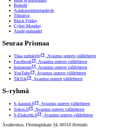
Ideat ja inspiraatio
Brändit
Asiakasomistajapäivät
Tilipäivä
Black Friday
Cyber Monday
Apple-uutuudet
Seuraa Prismaa
Tilaa uutiskirje
,
Avautuu uuteen välilehteen
Facebook
,
Avautuu uuteen välilehteen
Instagram
,
Avautuu uuteen välilehteen
YouTube
,
Avautuu uuteen välilehteen
TikTok
,
Avautuu uuteen välilehteen
S–ryhmä
S–kaupat.fi
,
Avautuu uuteen välilehteen
Sokos.fi
,
Avautuu uuteen välilehteen
S-Etukortti.fi
,
Avautuu uuteen välilehteen
Ässäkeskus, Fleminginkatu 34, 00510 Helsinki