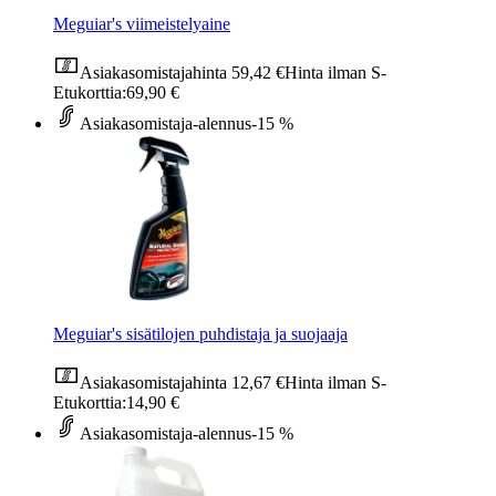
Meguiar's viimeistelyaine
Asiakasomistajahinta
59,42 €
Hinta ilman S-
Etukorttia:
69,90 €
Asiakasomistaja-alennus
-15 %
Meguiar's sisätilojen puhdistaja ja suojaaja
Asiakasomistajahinta
12,67 €
Hinta ilman S-
Etukorttia:
14,90 €
Asiakasomistaja-alennus
-15 %