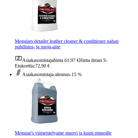
Meguiars detailer leather cleaner & conditioner nahan
puhdistus- ja suoja-aine
Asiakasomistajahinta
61,97 €
Hinta ilman S-
Etukorttia:
72,90 €
Asiakasomistaja-alennus
-15 %
Meguiar's viimeistelyaine muovi ja kumi pinnoille