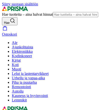
Siirry suoraan sisältöön
Hae tuotteita – aina halvat hinnat
Hae
Ostoskori
Ale
Ajankohtaista
Elektroniikka
Kodinkoneet
Kirjat
Koti
Muoti
Lelut ja lastentarvikkeet
Urheilu ja vapaa-aika
Piha ja puutarha
Remontointi
Autoilu
Kauneus ja hyvinvointi
Lemmikit