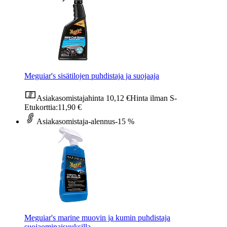
Meguiar's sisätilojen puhdistaja ja suojaaja
Asiakasomistajahinta
10,12 €
Hinta ilman S-
Etukorttia:
11,90 €
Asiakasomistaja-alennus
-15 %
Meguiar's marine muovin ja kumin puhdistaja
suojaominaisuuksilla