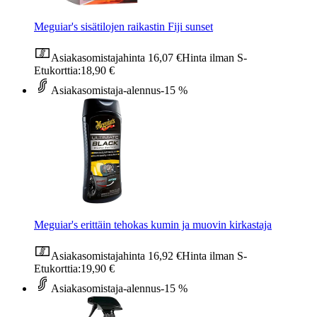
Meguiar's sisätilojen raikastin Fiji sunset
Asiakasomistajahinta
16,07 €
Hinta ilman S-
Etukorttia:
18,90 €
Asiakasomistaja-alennus
-15 %
Meguiar's erittäin tehokas kumin ja muovin kirkastaja
Asiakasomistajahinta
16,92 €
Hinta ilman S-
Etukorttia:
19,90 €
Asiakasomistaja-alennus
-15 %