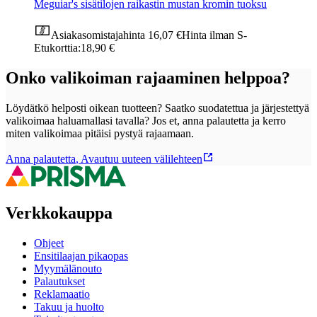
Meguiar's sisätilojen raikastin mustan kromin tuoksu
Asiakasomistajahinta
16,07 €
Hinta ilman S-
Etukorttia:
18,90 €
Onko valikoiman rajaaminen helppoa?
Löydätkö helposti oikean tuotteen? Saatko suodatettua ja järjestettyä
valikoimaa haluamallasi tavalla? Jos et, anna palautetta ja kerro
miten valikoimaa pitäisi pystyä rajaamaan.
Anna palautetta
,
Avautuu uuteen välilehteen
Verkkokauppa
Ohjeet
Ensitilaajan pikaopas
Myymälänouto
Palautukset
Reklamaatio
Takuu ja huolto