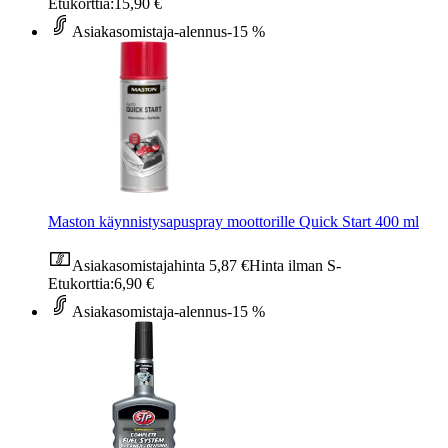
Etukorttia:
15,90 €
Asiakasomistaja-alennus
-15 %
Maston käynnistysapuspray moottorille Quick Start 400 ml
Asiakasomistajahinta
5,87 €
Hinta ilman S-
Etukorttia:
6,90 €
Asiakasomistaja-alennus
-15 %