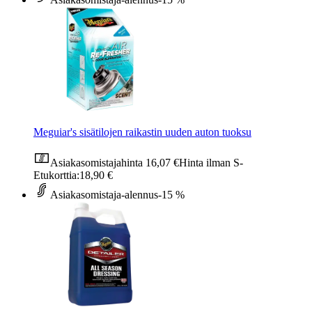
Meguiar's sisätilojen raikastin uuden auton tuoksu
Asiakasomistajahinta
16,07 €
Hinta ilman S-
Etukorttia:
18,90 €
Asiakasomistaja-alennus
-15 %