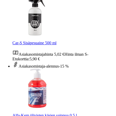
Car-S Sisäpesuaine 500 ml
Asiakasomistajahinta
5,02 €
Hinta ilman S-
Etukorttia:
5,90 €
Asiakasomistaja-alennus
-15 %
Alfa-Kem öljyisten käsien saippua 0,5 l