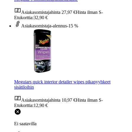
Asiakasomistajahinta
27,97 €
Hinta ilman S-
Etukorttia:
32,90 €
Asiakasomistaja-alennus
-15 %
Meguiars quick interior detailer wipes pikapyyhkeet
sisätiloihin
Asiakasomistajahinta
10,97 €
Hinta ilman S-
Etukorttia:
12,90 €
Ei saatavilla