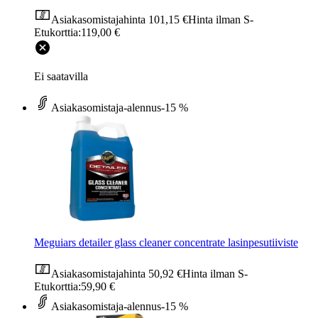
Asiakasomistajahinta
101,15 €
Hinta ilman S-
Etukorttia:
119,00 €
Ei saatavilla
Asiakasomistaja-alennus
-15 %
Meguiars detailer glass cleaner concentrate lasinpesutiiviste
Asiakasomistajahinta
50,92 €
Hinta ilman S-
Etukorttia:
59,90 €
Asiakasomistaja-alennus
-15 %