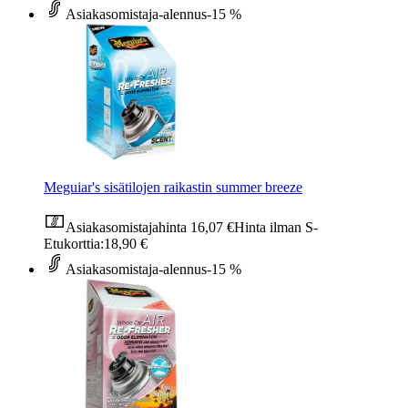
Asiakasomistaja-alennus
-15 %
Meguiar's sisätilojen raikastin summer breeze
Asiakasomistajahinta
16,07 €
Hinta ilman S-
Etukorttia:
18,90 €
Asiakasomistaja-alennus
-15 %