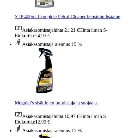
STP 400ml Complete Petrol Cleaner bensiinin lisäaine
Asiakasomistajahinta
21,21 €
Hinta ilman S-
Etukorttia:
24,95 €
Asiakasomistaja-alennus
-15 %
Meguiar's sisätilojen puhdistaja ja suojaaja
Asiakasomistajahinta
10,97 €
Hinta ilman S-
Etukorttia:
12,90 €
Asiakasomistaja-alennus
-15 %