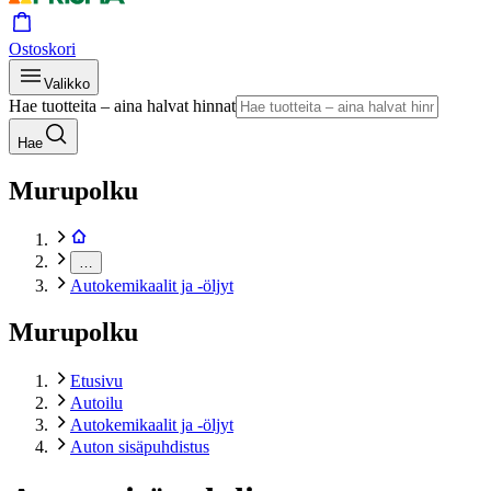
Ostoskori
Valikko
Hae tuotteita – aina halvat hinnat
Hae
Murupolku
…
Autokemikaalit ja -öljyt
Murupolku
Etusivu
Autoilu
Autokemikaalit ja -öljyt
Auton sisäpuhdistus