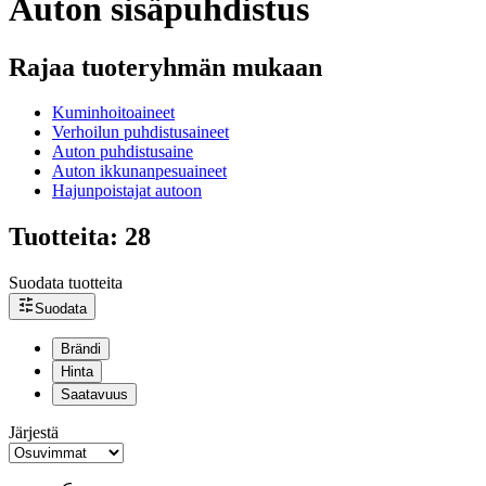
Auton sisäpuhdistus
Rajaa tuoteryhmän mukaan
Kuminhoitoaineet
Verhoilun puhdistusaineet
Auton puhdistusaine
Auton ikkunanpesuaineet
Hajunpoistajat autoon
Tuotteita: 28
Suodata tuotteita
Suodata
Brändi
Hinta
Saatavuus
Järjestä