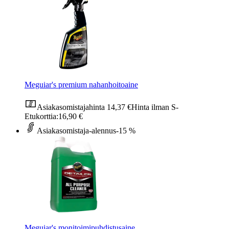
Meguiar's premium nahanhoitoaine
Asiakasomistajahinta
14,37 €
Hinta ilman S-
Etukorttia:
16,90 €
Asiakasomistaja-alennus
-15 %
Meguiar's monitoimipuhdistusaine