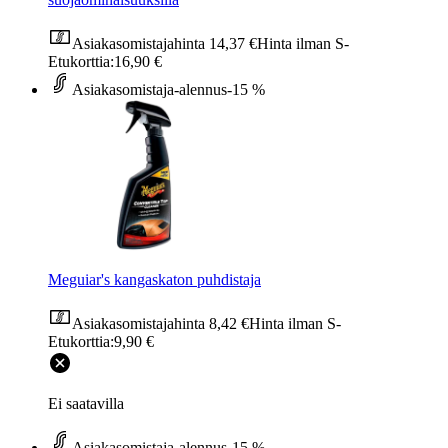
Asiakasomistajahinta
14,37 €
Hinta ilman S-
Etukorttia:
16,90 €
Asiakasomistaja-alennus
-15 %
Meguiar's kangaskaton puhdistaja
Asiakasomistajahinta
8,42 €
Hinta ilman S-
Etukorttia:
9,90 €
Ei saatavilla
Asiakasomistaja-alennus
-15 %