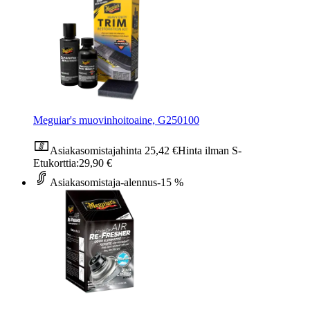
Meguiar's muovinhoitoaine, G250100
Asiakasomistajahinta
25,42 €
Hinta ilman S-
Etukorttia:
29,90 €
Asiakasomistaja-alennus
-15 %