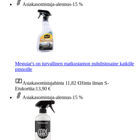
Asiakasomistaja-alennus
-15 %
Meguiar's on turvallinen matkustamon puhdistusaine kaikille
pinnoille
Asiakasomistajahinta
11,82 €
Hinta ilman S-
Etukorttia:
13,90 €
Asiakasomistaja-alennus
-15 %