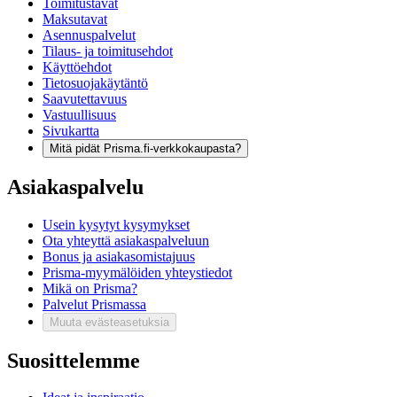
Toimitustavat
Maksutavat
Asennuspalvelut
Tilaus- ja toimitusehdot
Käyttöehdot
Tietosuojakäytäntö
Saavutettavuus
Vastuullisuus
Sivukartta
Mitä pidät Prisma.fi-verkkokaupasta?
Asiakaspalvelu
Usein kysytyt kysymykset
Ota yhteyttä asiakaspalveluun
Bonus ja asiakasomistajuus
Prisma-myymälöiden yhteystiedot
Mikä on Prisma?
Palvelut Prismassa
Muuta evästeasetuksia
Suosittelemme