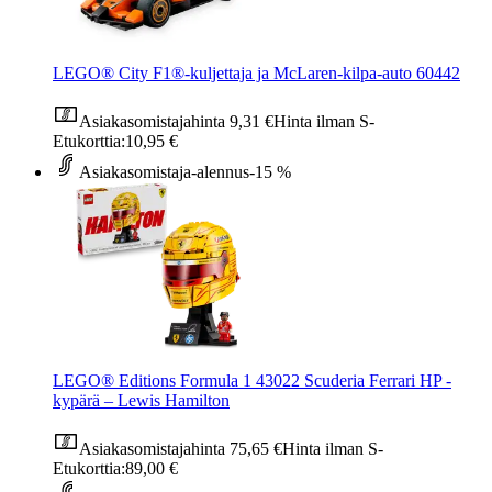
LEGO® City F1®-kuljettaja ja McLaren-kilpa-auto 60442
Asiakasomistajahinta
9,31 €
Hinta ilman S-
Etukorttia:
10,95 €
Asiakasomistaja-alennus
-15 %
LEGO® Editions Formula 1 43022 Scuderia Ferrari HP -
kypärä – Lewis Hamilton
Asiakasomistajahinta
75,65 €
Hinta ilman S-
Etukorttia:
89,00 €