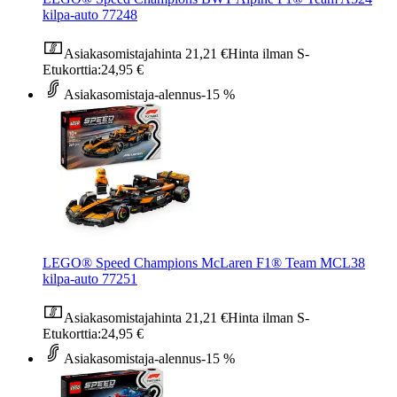
kilpa-auto 77248
Asiakasomistajahinta
21,21 €
Hinta ilman S-
Etukorttia:
24,95 €
Asiakasomistaja-alennus
-15 %
LEGO® Speed Champions McLaren F1® Team MCL38
kilpa-auto 77251
Asiakasomistajahinta
21,21 €
Hinta ilman S-
Etukorttia:
24,95 €
Asiakasomistaja-alennus
-15 %