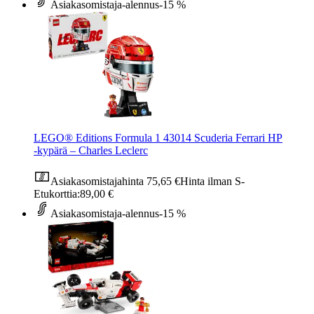
Asiakasomistaja-alennus
-15 %
LEGO® Editions Formula 1 43014 Scuderia Ferrari HP
‑kypärä – Charles Leclerc
Asiakasomistajahinta
75,65 €
Hinta ilman S-
Etukorttia:
89,00 €
Asiakasomistaja-alennus
-15 %