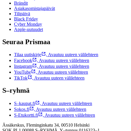
Brändit
Asiakasomistajapäivät
Tilipäivä
Black Friday
Cyber Monday
Apple-uutuudet
Seuraa Prismaa
Tilaa uutiskirje
,
Avautuu uuteen välilehteen
Facebook
,
Avautuu uuteen välilehteen
Instagram
,
Avautuu uuteen välilehteen
YouTube
,
Avautuu uuteen välilehteen
TikTok
,
Avautuu uuteen välilehteen
S–ryhmä
S–kaupat.fi
,
Avautuu uuteen välilehteen
Sokos.fi
,
Avautuu uuteen välilehteen
S-Etukortti.fi
,
Avautuu uuteen välilehteen
Ässäkeskus, Fleminginkatu 34, 00510 Helsinki
SOK PL1 00088 S–RYHMÄ,
Y–tunnus 0116323–1