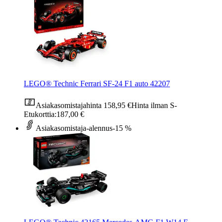
LEGO® Technic Ferrari SF-24 F1 auto 42207
Asiakasomistajahinta
158,95 €
Hinta ilman S-
Etukorttia:
187,00 €
Asiakasomistaja-alennus
-15 %