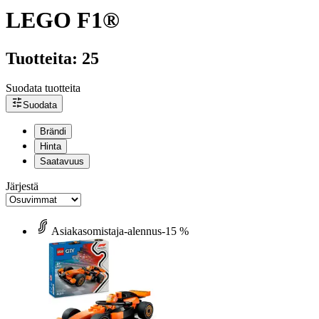
LEGO F1®
Tuotteita: 25
Suodata tuotteita
Suodata
Brändi
Hinta
Saatavuus
Järjestä
Asiakasomistaja-alennus
-15 %