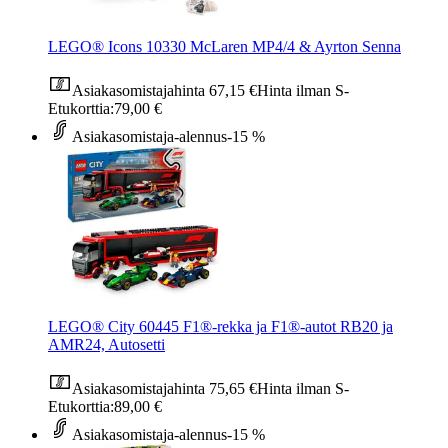
LEGO® Icons 10330 McLaren MP4/4 & Ayrton Senna
Asiakasomistajahinta
67,15 €
Hinta ilman S-
Etukorttia:
79,00 €
Asiakasomistaja-alennus
-15 %
LEGO® City 60445 F1®-rekka ja F1®-autot RB20 ja
AMR24, Autosetti
Asiakasomistajahinta
75,65 €
Hinta ilman S-
Etukorttia:
89,00 €
Asiakasomistaja-alennus
-15 %