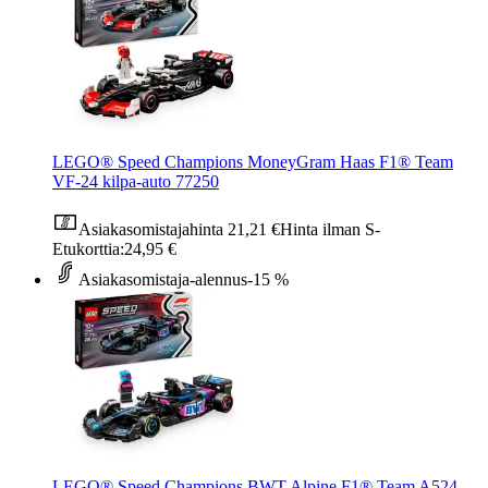
LEGO® Speed Champions MoneyGram Haas F1® Team
VF-24 kilpa-auto 77250
Asiakasomistajahinta
21,21 €
Hinta ilman S-
Etukorttia:
24,95 €
Asiakasomistaja-alennus
-15 %
LEGO® Speed Champions BWT Alpine F1® Team A524