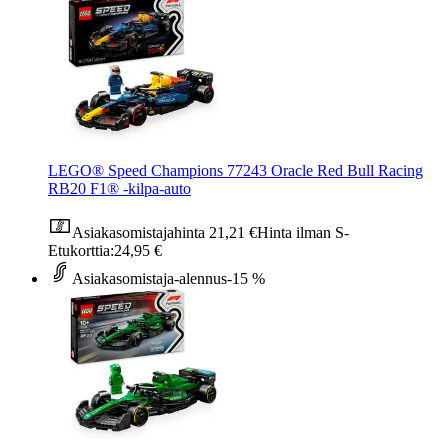
LEGO® Speed Champions 77243 Oracle Red Bull Racing
RB20 F1® ‑kilpa-auto
Asiakasomistajahinta
21,21 €
Hinta ilman S-
Etukorttia:
24,95 €
Asiakasomistaja-alennus
-15 %