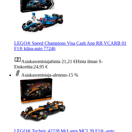
LEGO® Speed Champions Visa Cash App RB VCARB 01
F1® kilpa-auto 77246
Asiakasomistajahinta
21,21 €
Hinta ilman S-
Etukorttia:
24,95 €
Asiakasomistaja-alennus
-15 %
LEGO® Technic 42228 McLaren MCL39 F1® ‑auto