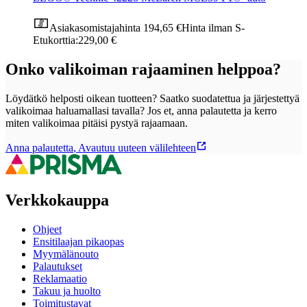
Asiakasomistajahinta
194,65 €
Hinta ilman S-
Etukorttia:
229,00 €
Onko valikoiman rajaaminen helppoa?
Löydätkö helposti oikean tuotteen? Saatko suodatettua ja järjestettyä
valikoimaa haluamallasi tavalla? Jos et, anna palautetta ja kerro
miten valikoimaa pitäisi pystyä rajaamaan.
Anna palautetta
,
Avautuu uuteen välilehteen
Verkkokauppa
Ohjeet
Ensitilaajan pikaopas
Myymälänouto
Palautukset
Reklamaatio
Takuu ja huolto
Toimitustavat