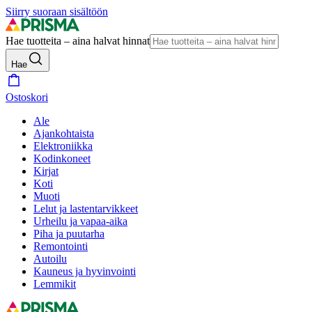
Siirry suoraan sisältöön
Hae tuotteita – aina halvat hinnat
Hae
Ostoskori
Ale
Ajankohtaista
Elektroniikka
Kodinkoneet
Kirjat
Koti
Muoti
Lelut ja lastentarvikkeet
Urheilu ja vapaa-aika
Piha ja puutarha
Remontointi
Autoilu
Kauneus ja hyvinvointi
Lemmikit