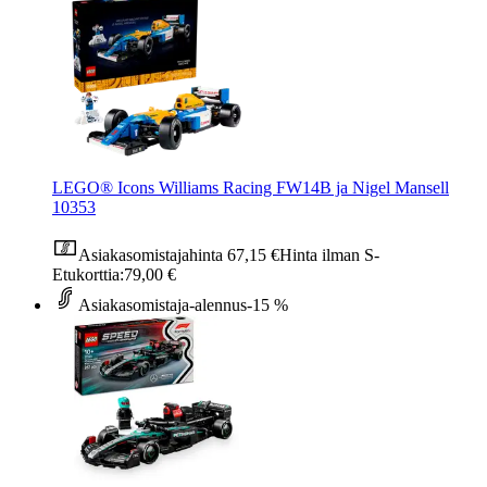
LEGO® Icons Williams Racing FW14B ja Nigel Mansell
10353
Asiakasomistajahinta
67,15 €
Hinta ilman S-
Etukorttia:
79,00 €
Asiakasomistaja-alennus
-15 %