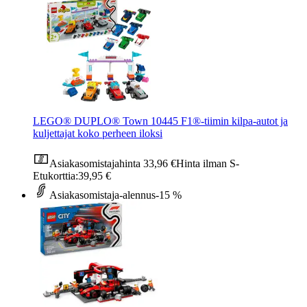
LEGO® DUPLO® Town 10445 F1®-tiimin kilpa-autot ja
kuljettajat koko perheen iloksi
Asiakasomistajahinta
33,96 €
Hinta ilman S-
Etukorttia:
39,95 €
Asiakasomistaja-alennus
-15 %