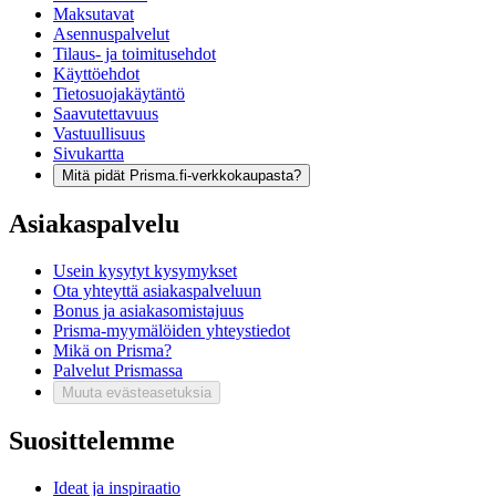
Maksutavat
Asennuspalvelut
Tilaus- ja toimitusehdot
Käyttöehdot
Tietosuojakäytäntö
Saavutettavuus
Vastuullisuus
Sivukartta
Mitä pidät Prisma.fi-verkkokaupasta?
Asiakaspalvelu
Usein kysytyt kysymykset
Ota yhteyttä asiakaspalveluun
Bonus ja asiakasomistajuus
Prisma-myymälöiden yhteystiedot
Mikä on Prisma?
Palvelut Prismassa
Muuta evästeasetuksia
Suosittelemme
Ideat ja inspiraatio