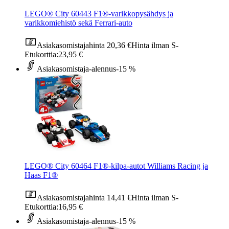
LEGO® City 60443 F1®-varikkopysähdys ja
varikkomiehistö sekä Ferrari-auto
Asiakasomistajahinta
20,36 €
Hinta ilman S-
Etukorttia:
23,95 €
Asiakasomistaja-alennus
-15 %
LEGO® City 60464 F1®-kilpa-autot Williams Racing ja
Haas F1®
Asiakasomistajahinta
14,41 €
Hinta ilman S-
Etukorttia:
16,95 €
Asiakasomistaja-alennus
-15 %