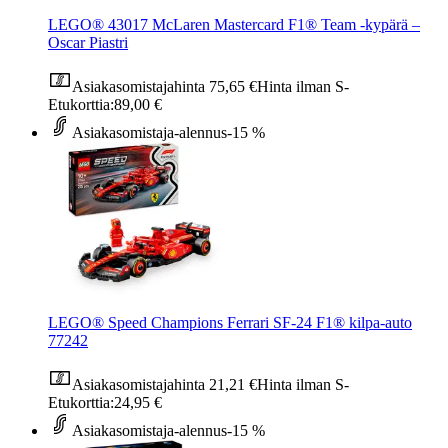
LEGO® 43017 McLaren Mastercard F1® Team ‑kypärä –
Oscar Piastri
Asiakasomistajahinta
75,65 €
Hinta ilman S-
Etukorttia:
89,00 €
Asiakasomistaja-alennus
-15 %
LEGO® Speed Champions Ferrari SF-24 F1® kilpa-auto
77242
Asiakasomistajahinta
21,21 €
Hinta ilman S-
Etukorttia:
24,95 €
Asiakasomistaja-alennus
-15 %