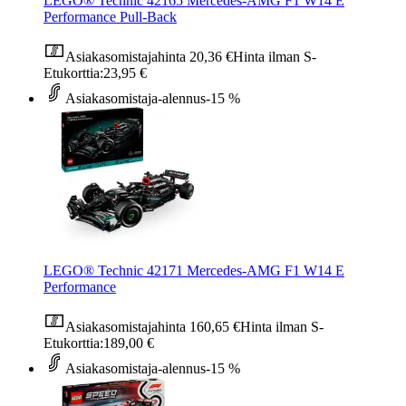
LEGO® Technic 42165 Mercedes-AMG F1 W14 E
Performance Pull-Back
Asiakasomistajahinta
20,36 €
Hinta ilman S-
Etukorttia:
23,95 €
Asiakasomistaja-alennus
-15 %
LEGO® Technic 42171 Mercedes-AMG F1 W14 E
Performance
Asiakasomistajahinta
160,65 €
Hinta ilman S-
Etukorttia:
189,00 €
Asiakasomistaja-alennus
-15 %