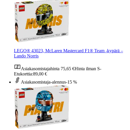
LEGO® 43023, McLaren Mastercard F1® Team ‑kypärä –
Lando Norris
Asiakasomistajahinta
75,65 €
Hinta ilman S-
Etukorttia:
89,00 €
Asiakasomistaja-alennus
-15 %