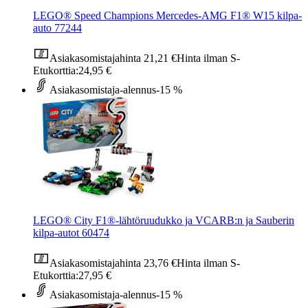
LEGO® Speed Champions Mercedes-AMG F1® W15 kilpa-
auto 77244
Asiakasomistajahinta
21,21 €
Hinta ilman S-
Etukorttia:
24,95 €
Asiakasomistaja-alennus
-15 %
LEGO® City F1®-lähtöruudukko ja VCARB:n ja Sauberin
kilpa-autot 60474
Asiakasomistajahinta
23,76 €
Hinta ilman S-
Etukorttia:
27,95 €
Asiakasomistaja-alennus
-15 %