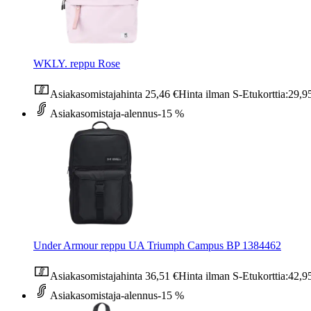
WKLY. reppu Rose
Asiakasomistajahinta
25,46 €
Hinta ilman S-Etukorttia:
29,9
Asiakasomistaja-alennus
-15 %
Under Armour reppu UA Triumph Campus BP 1384462
Asiakasomistajahinta
36,51 €
Hinta ilman S-Etukorttia:
42,9
Asiakasomistaja-alennus
-15 %