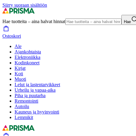
Siirry suoraan sisältöön
Hae tuotteita – aina halvat hinnat
Hae
Ostoskori
Ale
Ajankohtaista
Elektroniikka
Kodinkoneet
Kirjat
Koti
Muoti
Lelut ja lastentarvikkeet
Urheilu ja vapaa-aika
Piha ja puutarha
Remontointi
Autoilu
Kauneus ja hyvinvointi
Lemmikit