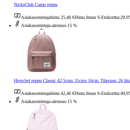
NicksClub Camo reppu
Asiakasomistajahinta
25,46 €
Hinta ilman S-Etukorttia:
29,9
Asiakasomistaja-alennus
-15 %
Herschel reppu Classic 42,5cmx 31cmx 16cm. Tilavuus: 26 litr
Asiakasomistajahinta
42,46 €
Hinta ilman S-Etukorttia:
49,9
Asiakasomistaja-alennus
-15 %