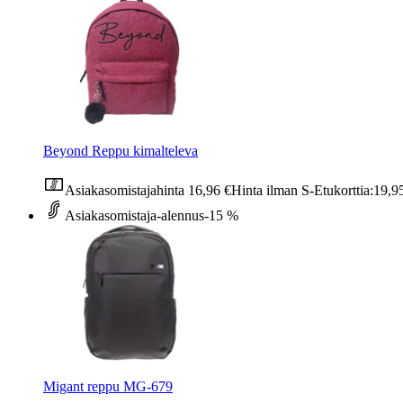
Beyond Reppu kimalteleva
Asiakasomistajahinta
16,96 €
Hinta ilman S-Etukorttia:
19,9
Asiakasomistaja-alennus
-15 %
Migant reppu MG-679