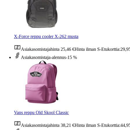
X-Force reppu cooler X-262 musta
Asiakasomistajahinta
25,46 €
Hinta ilman S-Etukorttia:
29,9
Asiakasomistaja-alennus
-15 %
Vans reppu Old Skool Classic
Asiakasomistajahinta
38,21 €
Hinta ilman S-Etukorttia:
44,9