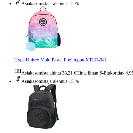
Asiakasomistaja-alennus
-15 %
Hype Unisex Multi Pastel Pool reppu XTLR-041
Asiakasomistajahinta
38,21 €
Hinta ilman S-Etukorttia:
44,9
Asiakasomistaja-alennus
-15 %