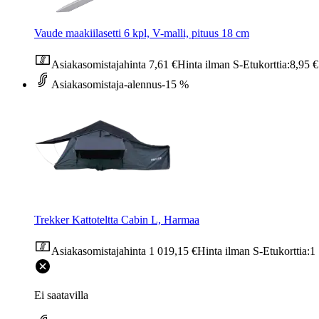
Vaude maakiilasetti 6 kpl, V-malli, pituus 18 cm
Asiakasomistajahinta
7,61 €
Hinta ilman S-Etukorttia:
8,95 €
Asiakasomistaja-alennus
-15 %
Trekker Kattoteltta Cabin L, Harmaa
Asiakasomistajahinta
1 019,15 €
Hinta ilman S-Etukorttia:
1
Ei saatavilla