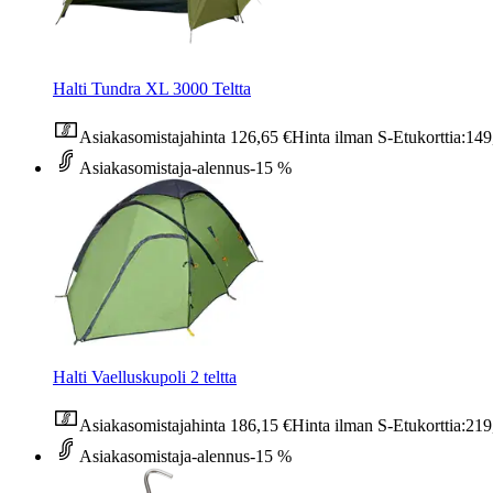
Halti Tundra XL 3000 Teltta
Asiakasomistajahinta
126,65 €
Hinta ilman S-Etukorttia:
149
Asiakasomistaja-alennus
-15 %
Halti Vaelluskupoli 2 teltta
Asiakasomistajahinta
186,15 €
Hinta ilman S-Etukorttia:
219
Asiakasomistaja-alennus
-15 %