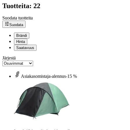
Tuotteita: 22
Suodata tuotteita
Suodata
Brändi
Hinta
Saatavuus
Järjestä
Asiakasomistaja-alennus
-15 %