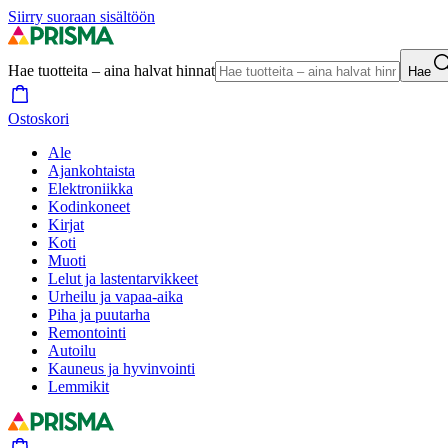
Siirry suoraan sisältöön
Hae tuotteita – aina halvat hinnat
Hae
Ostoskori
Ale
Ajankohtaista
Elektroniikka
Kodinkoneet
Kirjat
Koti
Muoti
Lelut ja lastentarvikkeet
Urheilu ja vapaa-aika
Piha ja puutarha
Remontointi
Autoilu
Kauneus ja hyvinvointi
Lemmikit