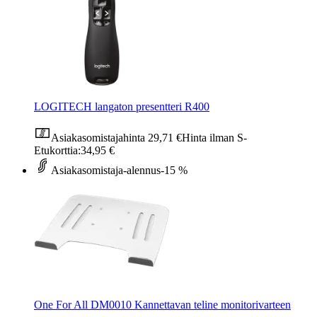
LOGITECH langaton presentteri R400
Asiakasomistajahinta
29,71 €
Hinta ilman S-
Etukorttia:
34,95 €
Asiakasomistaja-alennus
-15 %
One For All DM0010 Kannettavan teline monitorivarteen