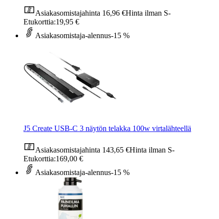
Asiakasomistajahinta
16,96 €
Hinta ilman S-
Etukorttia:
19,95 €
Asiakasomistaja-alennus
-15 %
J5 Create USB-C 3 näytön telakka 100w virtalähteellä
Asiakasomistajahinta
143,65 €
Hinta ilman S-
Etukorttia:
169,00 €
Asiakasomistaja-alennus
-15 %