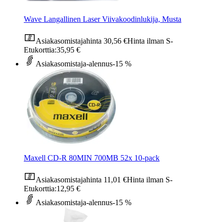
Wave Langallinen Laser Viivakoodinlukija, Musta
Asiakasomistajahinta
30,56 €
Hinta ilman S-
Etukorttia:
35,95 €
Asiakasomistaja-alennus
-15 %
Maxell CD-R 80MIN 700MB 52x 10-pack
Asiakasomistajahinta
11,01 €
Hinta ilman S-
Etukorttia:
12,95 €
Asiakasomistaja-alennus
-15 %