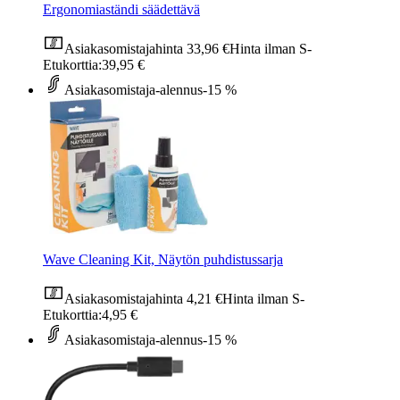
Ergonomiaständi säädettävä
Asiakasomistajahinta
33,96 €
Hinta ilman S-
Etukorttia:
39,95 €
Asiakasomistaja-alennus
-15 %
Wave Cleaning Kit, Näytön puhdistussarja
Asiakasomistajahinta
4,21 €
Hinta ilman S-
Etukorttia:
4,95 €
Asiakasomistaja-alennus
-15 %