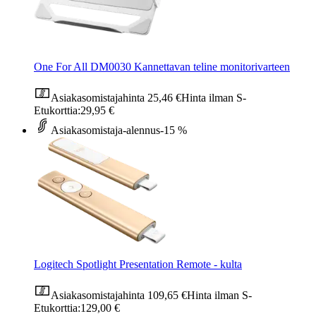
One For All DM0030 Kannettavan teline monitorivarteen
Asiakasomistajahinta
25,46 €
Hinta ilman S-
Etukorttia:
29,95 €
Asiakasomistaja-alennus
-15 %
Logitech Spotlight Presentation Remote - kulta
Asiakasomistajahinta
109,65 €
Hinta ilman S-
Etukorttia:
129,00 €