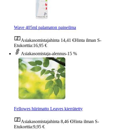
Wave 405ml palamaton paineilma
Asiakasomistajahinta
14,41 €
Hinta ilman S-
Etukorttia:
16,95 €
Asiakasomistaja-alennus
-15 %
Fellowes hiirimatto Leaves kierrätetty
Asiakasomistajahinta
8,46 €
Hinta ilman S-
Etukorttia:
9,95 €