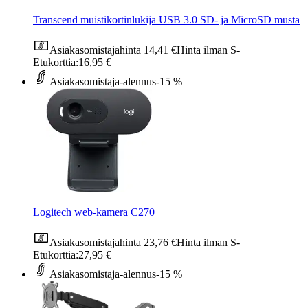
Transcend muistikortinlukija USB 3.0 SD- ja MicroSD musta
Asiakasomistajahinta
14,41 €
Hinta ilman S-
Etukorttia:
16,95 €
Asiakasomistaja-alennus
-15 %
Logitech web-kamera C270
Asiakasomistajahinta
23,76 €
Hinta ilman S-
Etukorttia:
27,95 €
Asiakasomistaja-alennus
-15 %