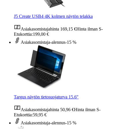
J5 Create USB4 4K kolmen näytön telakka
Asiakasomistajahinta
169,15 €
Hinta ilman S-
Etukorttia:
199,00 €
Asiakasomistaja-alennus
-15 %
Targus näytön tietosuojaturva 15.6"
Asiakasomistajahinta
50,96 €
Hinta ilman S-
Etukorttia:
59,95 €
Asiakasomistaja-alennus
-15 %