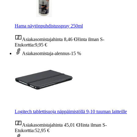
Hama näytönpuhdistusspray 250ml
Asiakasomistajahinta
8,46 €
Hinta ilman S-
Etukorttia:
9,95 €
Asiakasomistaja-alennus
-15 %
Logitech tablettisuoja näppäimistöllä 9-10 tuuman laitteille
Asiakasomistajahinta
45,01 €
Hinta ilman S-
Etukorttia:
52,95 €