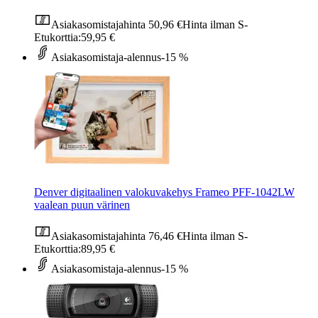
Asiakasomistajahinta
50,96 €
Hinta ilman S-
Etukorttia:
59,95 €
Asiakasomistaja-alennus
-15 %
Denver digitaalinen valokuvakehys Frameo PFF-1042LW
vaalean puun värinen
Asiakasomistajahinta
76,46 €
Hinta ilman S-
Etukorttia:
89,95 €
Asiakasomistaja-alennus
-15 %