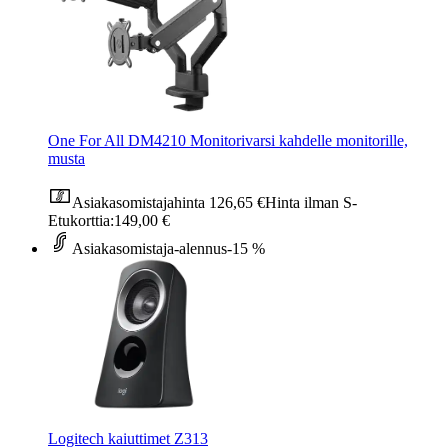
One For All DM4210 Monitorivarsi kahdelle monitorille,
musta
Asiakasomistajahinta
126,65 €
Hinta ilman S-
Etukorttia:
149,00 €
Asiakasomistaja-alennus
-15 %
Logitech kaiuttimet Z313