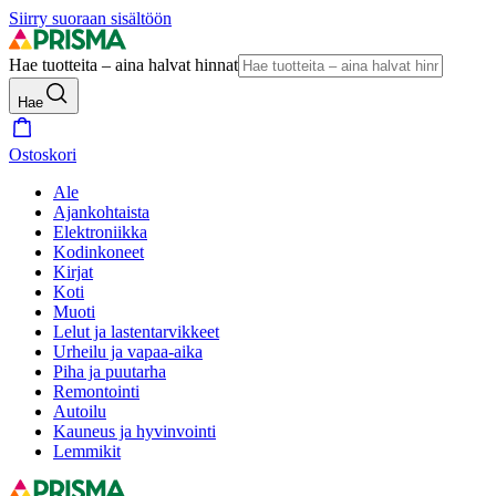
Siirry suoraan sisältöön
Hae tuotteita – aina halvat hinnat
Hae
Ostoskori
Ale
Ajankohtaista
Elektroniikka
Kodinkoneet
Kirjat
Koti
Muoti
Lelut ja lastentarvikkeet
Urheilu ja vapaa-aika
Piha ja puutarha
Remontointi
Autoilu
Kauneus ja hyvinvointi
Lemmikit