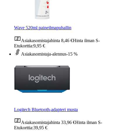
Wave 520ml paineilmapuhallin
Asiakasomistajahinta
8,46 €
Hinta ilman S-
Etukorttia:
9,95 €
Asiakasomistaja-alennus
-15 %
Logitech Bluetooth-adapteri musta
Asiakasomistajahinta
33,96 €
Hinta ilman S-
Etukorttia:
39,95 €