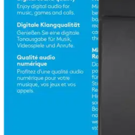
Asiakasomistaja-alennus
-15 %
Avaa kuva suurempana
Avaa kuva suurempana
Avaa kuva suurempana
Avaa kuva suurempana
Avaa kuva suurempana
Avaa kuva suurempana
Avaa kuva suurempana
Karusellin nuolipainikkeet
Seuraava
Karusellin pikakuvakkeet