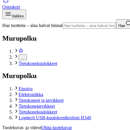
Ostoskori
Valikko
Hae tuotteita – aina halvat hinnat
Hae
Murupolku
…
Tietokonekuulokkeet
Murupolku
Etusivu
Elektroniikka
Tietokoneet ja tarvikkeet
Tietokonetarvikkeet
Tietokonekuulokkeet
Logitech USB-kuulokemikrofoni H340
Tuotekuvat- ja videot
Ohita tuotekuvat