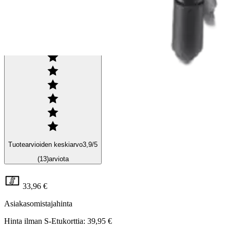
Logitech
Logitech USB-kuulokemikrofon
Tuotearvioiden keskiarvo
3,9
/5
(13)
arviota
33,96 €
Asiakasomistajahinta
Hinta ilman S-Etukorttia:
39,95 €