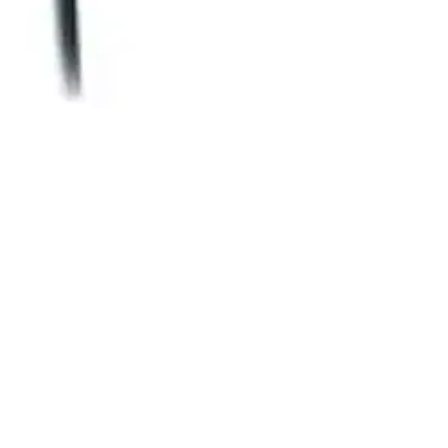
i H340