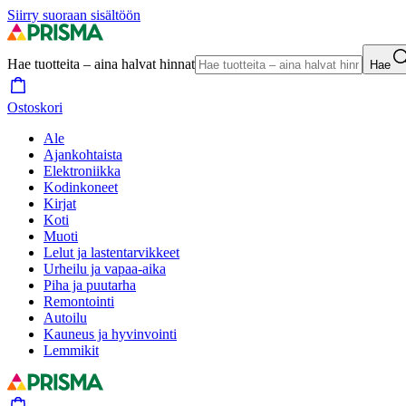
Siirry suoraan sisältöön
Hae tuotteita – aina halvat hinnat
Hae
Ostoskori
Ale
Ajankohtaista
Elektroniikka
Kodinkoneet
Kirjat
Koti
Muoti
Lelut ja lastentarvikkeet
Urheilu ja vapaa-aika
Piha ja puutarha
Remontointi
Autoilu
Kauneus ja hyvinvointi
Lemmikit