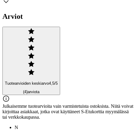
Arviot
Tuotearvioiden keskiarvo
4,5
/5
(4)
arviota
Julkaisemme tuotearvioita vain varmistetuista ostoksista. Niitä voivat
kirjoittaa asiakkaat, jotka ovat käyttäneet S-Etukorttia myymälässä
tai verkkokaupassa.
N