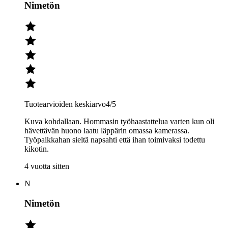
Nimetön
Tuotearvioiden keskiarvo
4
/5
Kuva kohdallaan. Hommasin työhaastattelua varten kun oli
hävettävän huono laatu läppärin omassa kamerassa.
Työpaikkahan sieltä napsahti että ihan toimivaksi todettu
kikotin.
4 vuotta sitten
N
Nimetön