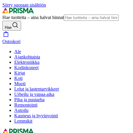
Siirry suoraan sisältöön
Hae tuotteita – aina halvat hinnat
Hae
Ostoskori
Ale
Ajankohtaista
Elektroniikka
Kodinkoneet
Kirjat
Koti
Muoti
Lelut ja lastentarvikkeet
Urheilu ja vapaa-aika
Piha ja puutarha
Remontointi
Autoilu
Kauneus ja hyvinvointi
Lemmikit