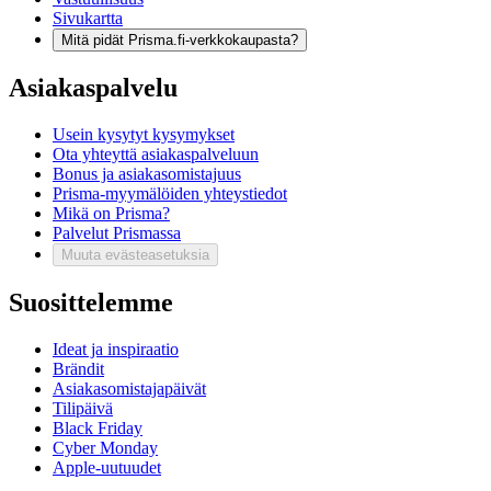
Sivukartta
Mitä pidät Prisma.fi-verkkokaupasta?
Asiakaspalvelu
Usein kysytyt kysymykset
Ota yhteyttä asiakaspalveluun
Bonus ja asiakasomistajuus
Prisma-myymälöiden yhteystiedot
Mikä on Prisma?
Palvelut Prismassa
Muuta evästeasetuksia
Suosittelemme
Ideat ja inspiraatio
Brändit
Asiakasomistajapäivät
Tilipäivä
Black Friday
Cyber Monday
Apple-uutuudet