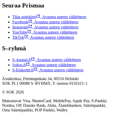
Seuraa Prismaa
Tilaa uutiskirje
,
Avautuu uuteen välilehteen
Facebook
,
Avautuu uuteen välilehteen
Instagram
,
Avautuu uuteen välilehteen
YouTube
,
Avautuu uuteen välilehteen
TikTok
,
Avautuu uuteen välilehteen
S–ryhmä
S–kaupat.fi
,
Avautuu uuteen välilehteen
Sokos.fi
,
Avautuu uuteen välilehteen
S-Etukortti.fi
,
Avautuu uuteen välilehteen
Ässäkeskus, Fleminginkatu 34, 00510 Helsinki
SOK PL1 00088 S–RYHMÄ,
Y–tunnus 0116323–1
© SOK 2026
Maksutavat
:
Visa, MasterCard, MobilePay, Apple Pay, S-Pankki,
Nordea, OP, Danske Bank, Aktia, Ålandsbanken, Säästöpankki,
Oma Säästöpankki, POP Pankki, Walley