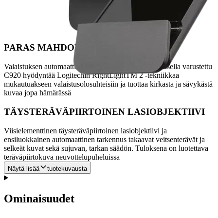
Logitech G HUB -ohjelmisto tarjoaa yhden portaalin, jolla optimoit
ja mukautat kaikki tuetut Logitech G -laitteet: hiiret, näppäimistöt,
kuulokemikrofonit, kaiuttimet ja verkkokamerat
PARAS MAHDOLLINEN VALAISTUS
Valaistuksen automaattisella teräväpiirtoisella korjauksella varustettu
C920 hyödyntää Logitechin RightLightTM 2 -tekniikkaa
mukautuakseen valaistusolosuhteisiin ja tuottaa kirkasta ja sävykästä
kuvaa jopa hämärässä
TÄYSTERÄVÄPIIRTOINEN LASIOBJEKTIIVI
Viisielementtinen täysteräväpiirtoinen lasiobjektiivi ja
ensiluokkainen automaattinen tarkennus takaavat veitsenterävät ja
selkeät kuvat sekä sujuvan, tarkan säädön. Tuloksena on luotettava
teräväpiirtokuva neuvottelupuheluissa
Näytä lisää
tuotekuvausta
Ominaisuudet