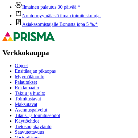
Ilmainen palautus 30 päivää.*
Nouto myymälästä ilman toimituskuluja.
Asiakasomistajalle Bonusta jopa 5 %.*
Verkkokauppa
Ohjeet
Ensitilaajan pikaopas
Myymälänouto
Palautukset
Reklamaatio
Takuu ja huolto
Toimitustavat
Maksutavat
Asennuspalvelut
Tilaus- ja toimitusehdot
Käyttöehdot
Tietosuojakäytäntö
Saavutettavuus
Vastuullisuus