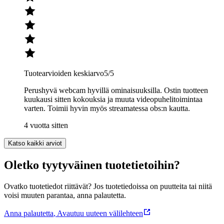
Tuotearvioiden keskiarvo
5
/5
Perushyvä webcam hyvillä ominaisuuksilla. Ostin tuotteen
kuukausi sitten kokouksia ja muuta videopuhelitoimintaa
varten. Toimii hyvin myös streamatessa obs:n kautta.
4 vuotta sitten
Katso kaikki arviot
Oletko tyytyväinen tuotetietoihin?
Ovatko tuotetiedot riittävät? Jos tuotetiedoissa on puutteita tai niitä
voisi muuten parantaa, anna palautetta.
Anna palautetta
,
Avautuu uuteen välilehteen