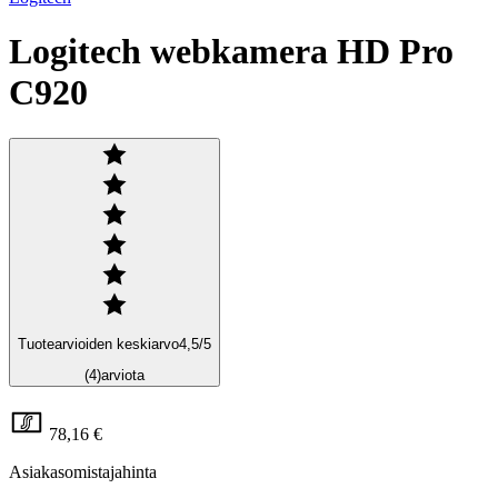
Logitech webkamera HD Pro
C920
Tuotearvioiden keskiarvo
4,5
/5
(4)
arviota
78,16 €
Asiakasomistajahinta