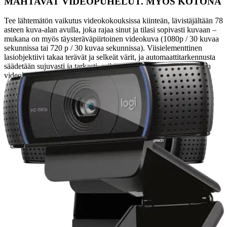
MAHTAVAT VIDEOPUHELUT. MYÖS KOTONA
Tee lähtemätön vaikutus videokokouksissa kiinteän, lävistäjältään 78
asteen kuva-alan avulla, joka rajaa sinut ja tilasi sopivasti kuvaan –
mukana on myös täysteräväpiirtoinen videokuva (1080p / 30 kuvaa
sekunnissa tai 720 p / 30 kuvaa sekunnissa). Viisielementtinen
lasiobjektiivi takaa terävät ja selkeät värit, ja automaattitarkennusta
säädetään sujuvasti ja tarkasti, mikä tarjoaa yhtenäisen ja tasaisen
videokuvan
KAKSI MIKROFONIA STEREOÄÄNI
Verkkokamerassa on kaksi mikrofonia, yksi kameran kummallakin
sivulla, joten sillä tallentaa realistista ääntä useasta suunnasta –
äänesi kuulostaa kokouspuheluissa luonnolliselta ja selkeältä
MESTARI VIDEONEUVOTTELUISSA
Valitse, kuinka haluat näkyä videoneuvotteluissa. Logi Tune -
verkkokameraohjelmistolla voit säätää asetuksia, kuten zoomausta ja
kuva-alaa, jotta näytät aina edustavalta. Pidä verkkokamerasi ajan
tasalla ja liity kokouksiin yhdellä napsautuksella
OPTIMAALINEN LAITEYMPÄRISTÖ