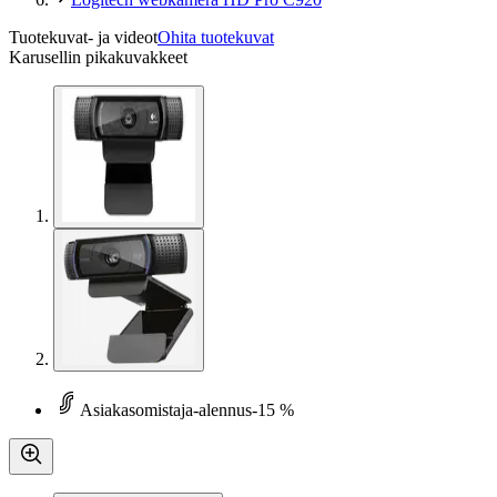
Tuotekuvat- ja videot
Ohita tuotekuvat
Karusellin pikakuvakkeet
Asiakasomistaja-alennus
-15 %