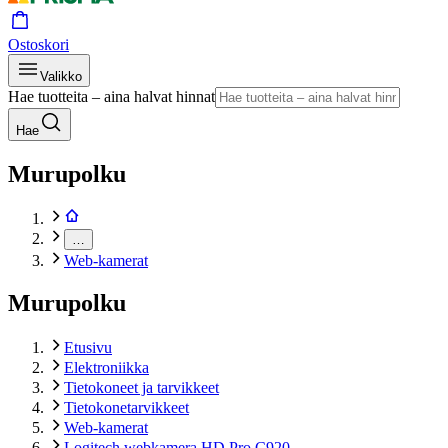
Ostoskori
Valikko
Hae tuotteita – aina halvat hinnat
Hae
Murupolku
…
Web-kamerat
Murupolku
Etusivu
Elektroniikka
Tietokoneet ja tarvikkeet
Tietokonetarvikkeet
Web-kamerat
Logitech webkamera HD Pro C920