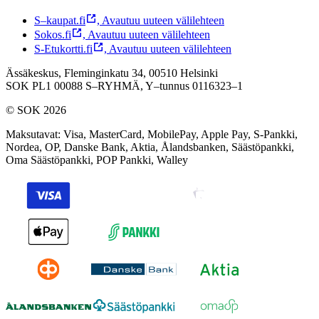
S–kaupat.fi
,
Avautuu uuteen välilehteen
Sokos.fi
,
Avautuu uuteen välilehteen
S-Etukortti.fi
,
Avautuu uuteen välilehteen
Ässäkeskus, Fleminginkatu 34, 00510 Helsinki
SOK PL1 00088 S–RYHMÄ,
Y–tunnus 0116323–1
© SOK 2026
Maksutavat
:
Visa, MasterCard, MobilePay, Apple Pay, S-Pankki,
Nordea, OP, Danske Bank, Aktia, Ålandsbanken, Säästöpankki,
Oma Säästöpankki, POP Pankki, Walley