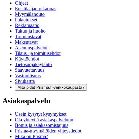
Ohjeet
Ensitilaajan pikaopas
Myymälänouto
Palautukset
Reklamaatio
Takuu ja huolto
Toimitustavat
Maksutavat
Asennuspalvelut
Tilaus- ja toimitusehdot
Käyttöehdot
Tietosuojakäytäntö
Saavutettavuus
Vastuullisuus
Sivukartta
Mitä pidät Prisma.fi-verkkokaupasta?
Asiakaspalvelu
Usein kysytyt kysymykset
Ota yhteyttä asiakaspalveluun
Bonus ja asiakasomistajuus
Prisma-myymälöiden yhteystiedot
Mikä on Prisma?