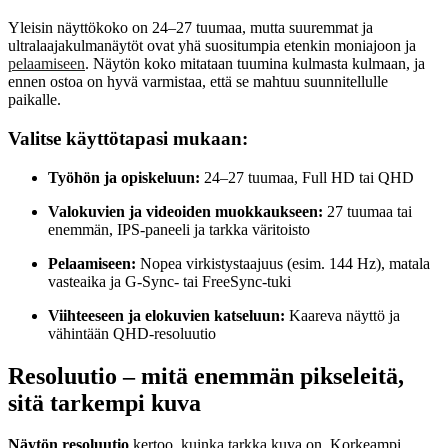
Yleisin näyttökoko on 24–27 tuumaa, mutta suuremmat ja
ultralaajakulmanäytöt ovat yhä suositumpia etenkin moniajoon ja
pelaamiseen
. Näytön koko mitataan tuumina kulmasta kulmaan, ja
ennen ostoa on hyvä varmistaa, että se mahtuu suunnitellulle
paikalle.
Valitse käyttötapasi mukaan:
Työhön ja opiskeluun:
24–27 tuumaa, Full HD tai QHD
Valokuvien ja videoiden muokkaukseen:
27 tuumaa tai
enemmän, IPS-paneeli ja tarkka väritoisto
Pelaamiseen:
Nopea virkistystaajuus (esim. 144 Hz), matala
vasteaika ja G-Sync- tai FreeSync-tuki
Viihteeseen ja elokuvien katseluun:
Kaareva näyttö ja
vähintään QHD-resoluutio
Resoluutio – mitä enemmän pikseleitä,
sitä tarkempi kuva
Näytön resoluutio
kertoo, kuinka tarkka kuva on. Korkeampi