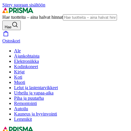
Siirry suoraan sisältöön
Hae tuotteita – aina halvat hinnat
Hae
Ostoskori
Ale
Ajankohtaista
Elektroniikka
Kodinkoneet
Kirjat
Koti
Muoti
Lelut ja lastentarvikkeet
Urheilu ja vapaa-aika
Piha ja puutarha
Remontointi
Autoilu
Kauneus ja hyvinvointi
Lemmikit