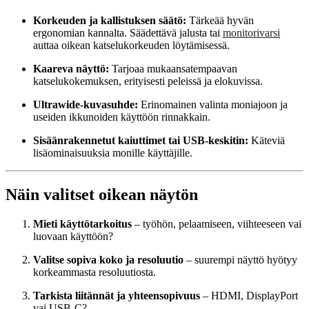
Korkeuden ja kallistuksen säätö:
Tärkeää hyvän
ergonomian kannalta. Säädettävä jalusta tai
monitorivarsi
auttaa oikean katselukorkeuden löytämisessä.
Kaareva näyttö:
Tarjoaa mukaansatempaavan
katselukokemuksen, erityisesti peleissä ja elokuvissa.
Ultrawide-kuvasuhde:
Erinomainen valinta moniajoon ja
useiden ikkunoiden käyttöön rinnakkain.
Sisäänrakennetut kaiuttimet tai USB-keskitin:
Käteviä
lisäominaisuuksia monille käyttäjille.
Näin valitset oikean näytön
Mieti käyttötarkoitus
– työhön, pelaamiseen, viihteeseen vai
luovaan käyttöön?
Valitse sopiva koko ja resoluutio
– suurempi näyttö hyötyy
korkeammasta resoluutiosta.
Tarkista liitännät ja yhteensopivuus
– HDMI, DisplayPort
vai USB-C?