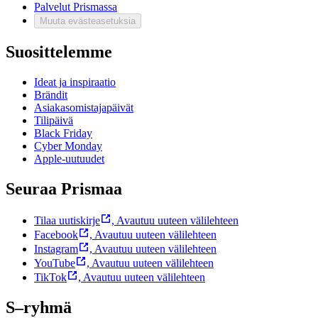
Palvelut Prismassa
Muuta evästeasetuksia
Suosittelemme
Ideat ja inspiraatio
Brändit
Asiakasomistajapäivät
Tilipäivä
Black Friday
Cyber Monday
Apple-uutuudet
Seuraa Prismaa
Tilaa uutiskirje
,
Avautuu uuteen välilehteen
Facebook
,
Avautuu uuteen välilehteen
Instagram
,
Avautuu uuteen välilehteen
YouTube
,
Avautuu uuteen välilehteen
TikTok
,
Avautuu uuteen välilehteen
S–ryhmä