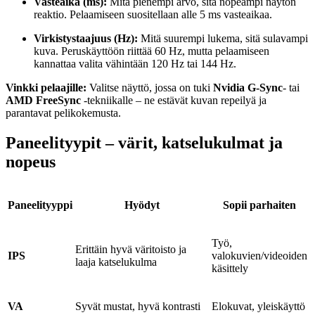
Vasteaika (ms):
Mitä pienempi arvo, sitä nopeampi näytön
reaktio. Pelaamiseen suositellaan alle 5 ms vasteaikaa.
Virkistystaajuus (Hz):
Mitä suurempi lukema, sitä sulavampi
kuva. Peruskäyttöön riittää 60 Hz, mutta pelaamiseen
kannattaa valita vähintään 120 Hz tai 144 Hz.
Vinkki
pelaajille:
Valitse näyttö, jossa on tuki
Nvidia G-Sync
- tai
AMD FreeSync
-tekniikalle – ne estävät kuvan repeilyä ja
parantavat pelikokemusta.
Paneelityypit – värit, katselukulmat ja
nopeus
Paneelityyppi
Hyödyt
Sopii parhaiten
Työ,
Erittäin hyvä väritoisto ja
IPS
valokuvien/videoiden
laaja katselukulma
käsittely
VA
Syvät mustat, hyvä kontrasti
Elokuvat, yleiskäyttö