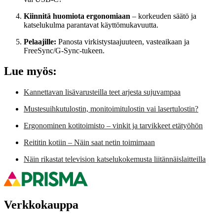
Kiinnitä huomiota ergonomiaan
– korkeuden säätö ja
katselukulma parantavat käyttömukavuutta.
Pelaajille:
Panosta virkistystaajuuteen, vasteaikaan ja
FreeSync/G-Sync-tukeen.
Lue myös:
Kannettavan lisävarusteilla teet arjesta sujuvampaa
Mustesuihkutulostin, monitoimitulostin vai lasertulostin?
Ergonominen kotitoimisto – vinkit ja tarvikkeet etätyöhön
Reititin kotiin – Näin saat netin toimimaan
Näin rikastat television katselukokemusta liitännäislaitteilla
Verkkokauppa