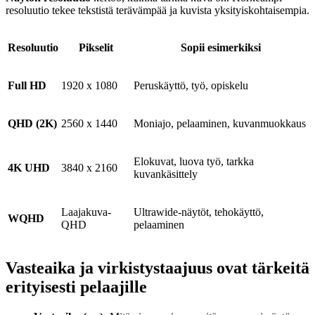
resoluutio tekee tekstistä terävämpää ja kuvista yksityiskohtaisempia.
Resoluutio
Pikselit
Sopii esimerkiksi
Full HD
1920 x 1080
Peruskäyttö, työ, opiskelu
QHD (2K)
2560 x 1440
Moniajo, pelaaminen, kuvanmuokkaus
Elokuvat, luova työ, tarkka
4K UHD
3840 x 2160
kuvankäsittely
Laajakuva-
Ultrawide-näytöt, tehokäyttö,
WQHD
QHD
pelaaminen
Vasteaika ja virkistystaajuus ovat tärkeitä
erityisesti pelaajille