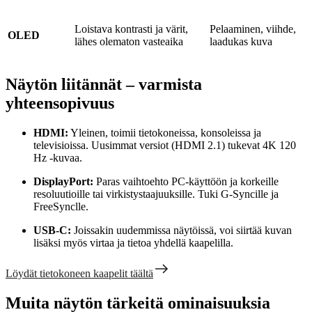
Loistava kontrasti ja värit,
Pelaaminen, viihde,
OLED
lähes olematon vasteaika
laadukas kuva
Näytön liitännät – varmista
yhteensopivuus
HDMI:
Yleinen, toimii tietokoneissa, konsoleissa ja
televisioissa. Uusimmat versiot (HDMI 2.1) tukevat 4K 120
Hz -kuvaa.
DisplayPort:
Paras vaihtoehto PC-käyttöön ja korkeille
resoluutioille tai virkistystaajuuksille. Tuki G-Syncille ja
FreeSynclle.
USB-C:
Joissakin uudemmissa näytöissä, voi siirtää kuvan
lisäksi myös virtaa ja tietoa yhdellä kaapelilla.
Löydät tietokoneen kaapelit täältä
Muita näytön tärkeitä ominaisuuksia