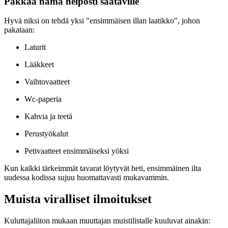
Pakkaa nämä helposti saataville
Hyvä niksi on tehdä yksi "ensimmäisen illan laatikko", johon
pakataan:
Laturit
Lääkkeet
Vaihtovaatteet
Wc-paperia
Kahvia ja teetä
Perustyökalut
Petivaatteet ensimmäiseksi yöksi
Kun kaikki tärkeimmät tavarat löytyvät heti, ensimmäinen ilta
uudessa kodissa sujuu huomattavasti mukavammin.
Muista viralliset ilmoitukset
Kuluttajaliiton mukaan muuttajan muistilistalle kuuluvat ainakin: