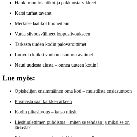
Hanki muuttolaatikot ja pakkaustarvikkeet
Karsi turhat tavarat
Merkitse laatikot huoneittain
Varaa siivousvälineet loppusiivoukseen
Tarkasta uuden kodin palovaroittimet
Luovuta kaikki vanhan asunnon avaimet
Nauti uudesta alusta – onnea uuteen kotiin!
Lue myös:
Opiskelijan ensimmäinen oma koti – muistilista ensiasuntoon
Prismasta saat kaikkea arkeen
Kodin pikasiivous – katso niksit
Liesituulettimen puhdistus – miten se tehdään ja miksi se on
tärkeää?