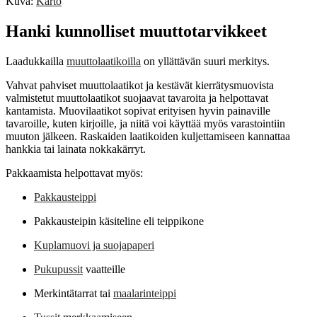
Kuva:
Karto
Hanki kunnolliset muuttotarvikkeet
Laadukkailla
muuttolaatikoilla
on yllättävän suuri merkitys.
Vahvat pahviset muuttolaatikot ja kestävät kierrätysmuovista
valmistetut muuttolaatikot suojaavat tavaroita ja helpottavat
kantamista. Muovilaatikot sopivat erityisen hyvin painaville
tavaroille, kuten kirjoille, ja niitä voi käyttää myös varastointiin
muuton jälkeen. Raskaiden laatikoiden kuljettamiseen kannattaa
hankkia tai lainata nokkakärryt.
Pakkaamista helpottavat myös:
Pakkausteippi
Pakkausteipin käsiteline eli teippikone
Kuplamuovi ja suojapaperi
Pukupussit
vaatteille
Merkintätarrat tai
maalarinteippi