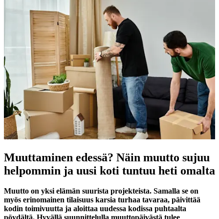
Muuttaminen edessä? Näin muutto sujuu
helpommin ja uusi koti tuntuu heti omalta
Muutto on yksi elämän suurista projekteista. Samalla se on
myös erinomainen tilaisuus karsia turhaa tavaraa, päivittää
kodin toimivuutta ja aloittaa uudessa kodissa puhtaalta
pöydältä. Hyvällä suunnittelulla muuttopäivästä tulee