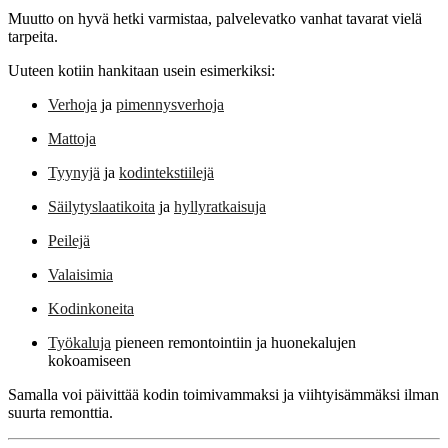
Muutto on hyvä hetki varmistaa, palvelevatko vanhat tavarat vielä
tarpeita.
Uuteen kotiin hankitaan usein esimerkiksi:
Verhoja
ja
pimennysverhoja
Mattoja
Tyynyjä
ja
kodintekstiilejä
Säilytyslaatikoita
ja
hyllyratkaisuja
Peilejä
Valaisimia
Kodinkoneita
Työkaluja
pieneen remontointiin ja huonekalujen
kokoamiseen
Samalla voi päivittää kodin toimivammaksi ja viihtyisämmäksi ilman
suurta remonttia.