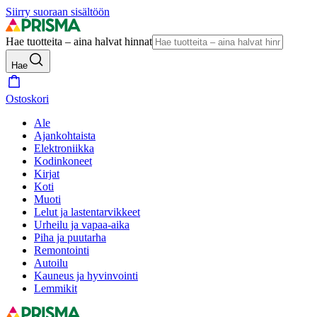
Siirry suoraan sisältöön
Hae tuotteita – aina halvat hinnat
Hae
Ostoskori
Ale
Ajankohtaista
Elektroniikka
Kodinkoneet
Kirjat
Koti
Muoti
Lelut ja lastentarvikkeet
Urheilu ja vapaa-aika
Piha ja puutarha
Remontointi
Autoilu
Kauneus ja hyvinvointi
Lemmikit