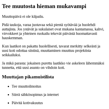
Tee muutosta hieman mukavampi
Muuttopäivä ei ole kilpailu.
Pidä taukoja, varaa juotavaa sekä pientä syötävää ja huolehdi
auttajista. Jos ystävät ja sukulaiset ovat mukana kantamassa, kahvi,
virvokkeet ja yhteinen ruokailu tekevät päivästä huomattavasti
hauskemman.
Kun laatikot on pakattu huolellisesti, tavarat merkitty selkeästi ja
uusi koti odottaa siistinä, muuttaminen muuttuu projektista
seikkailuksi.
Ja mikä parasta: jokainen purettu laatikko vie askeleen lähemmäksi
tunnetta, että uusi asunto on vihdoin koti.
Muuttajan pikamuistilista
Tee muuttoilmoitus
Siirrä sähkösopimus ja internet
Päivitä kotivakuutus