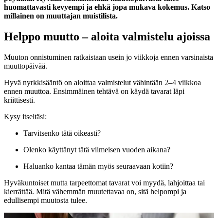
huomattavasti kevyempi ja ehkä jopa mukava kokemus. Katso
millainen on muuttajan muistilista.
Helppo muutto – aloita valmistelu ajoissa
Muuton onnistuminen ratkaistaan usein jo viikkoja ennen varsinaista
muuttopäivää.
Hyvä nyrkkisääntö on aloittaa valmistelut vähintään 2–4 viikkoa
ennen muuttoa. Ensimmäinen tehtävä on käydä tavarat läpi
kriittisesti.
Kysy itseltäsi:
Tarvitsenko tätä oikeasti?
Olenko käyttänyt tätä viimeisen vuoden aikana?
Haluanko kantaa tämän myös seuraavaan kotiin?
Hyväkuntoiset mutta tarpeettomat tavarat voi myydä, lahjoittaa tai
kierrättää. Mitä vähemmän muutettavaa on, sitä helpompi ja
edullisempi muutosta tulee.