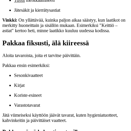
Tussit
merkkaamiseen
Jätesäkit ja kierrätysastiat
Vinkki:
On yllättävää, kuinka paljon aikaa säästyy, kun laatikot on
merkitty huoneittain ja sisällön mukaan. Esimerkiksi "Keittiö –
astiat" kertoo heti, minne laatikko kuuluu uudessa kodissa.
Pakkaa fiksusti, älä kiireessä
Aloita tavaroista, joita et tarvitse päivittäin.
Pakkaa ensin esimerkiksi:
Sesonkivaatteet
Kirjat
Koriste-esineet
Varastotavarat
Jätä viimeiseksi käyttöön jäävät tavarat, kuten hygieniatuotteet,
kahvinkeitin ja päivittäiset vaatteet.