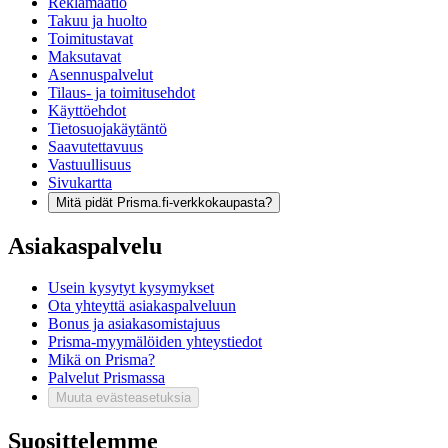
Reklamaatio
Takuu ja huolto
Toimitustavat
Maksutavat
Asennuspalvelut
Tilaus- ja toimitusehdot
Käyttöehdot
Tietosuojakäytäntö
Saavutettavuus
Vastuullisuus
Sivukartta
Mitä pidät Prisma.fi-verkkokaupasta?
Asiakaspalvelu
Usein kysytyt kysymykset
Ota yhteyttä asiakaspalveluun
Bonus ja asiakasomistajuus
Prisma-myymälöiden yhteystiedot
Mikä on Prisma?
Palvelut Prismassa
Muuta evästeasetuksia
Suosittelemme