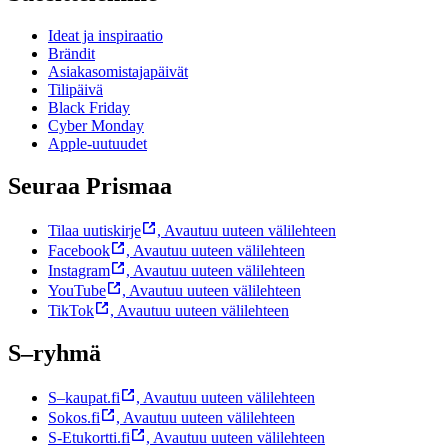
Ideat ja inspiraatio
Brändit
Asiakasomistajapäivät
Tilipäivä
Black Friday
Cyber Monday
Apple-uutuudet
Seuraa Prismaa
Tilaa uutiskirje
,
Avautuu uuteen välilehteen
Facebook
,
Avautuu uuteen välilehteen
Instagram
,
Avautuu uuteen välilehteen
YouTube
,
Avautuu uuteen välilehteen
TikTok
,
Avautuu uuteen välilehteen
S–ryhmä
S–kaupat.fi
,
Avautuu uuteen välilehteen
Sokos.fi
,
Avautuu uuteen välilehteen
S-Etukortti.fi
,
Avautuu uuteen välilehteen