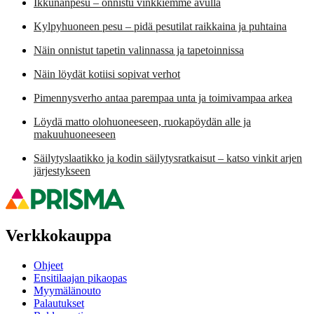
Ikkunanpesu – onnistu vinkkiemme avulla
Kylpyhuoneen pesu – pidä pesutilat raikkaina ja puhtaina
Näin onnistut tapetin valinnassa ja tapetoinnissa
Näin löydät kotiisi sopivat verhot
Pimennysverho antaa parempaa unta ja toimivampaa arkea
Löydä matto olohuoneeseen, ruokapöydän alle ja
makuuhuoneeseen
Säilytyslaatikko ja kodin säilytysratkaisut – katso vinkit arjen
järjestykseen
Verkkokauppa
Ohjeet
Ensitilaajan pikaopas
Myymälänouto
Palautukset