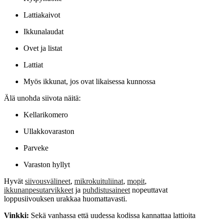
Lattiakaivot
Ikkunalaudat
Ovet ja listat
Lattiat
Myös ikkunat, jos ovat likaisessa kunnossa
Älä unohda siivota näitä:
Kellarikomero
Ullakkovaraston
Parveke
Varaston hyllyt
Hyvät
siivousvälineet
,
mikrokuituliinat
,
mopit
,
ikkunanpesutarvikkeet
ja
puhdistusaineet
nopeuttavat
loppusiivouksen urakkaa huomattavasti.
Vinkki:
Sekä vanhassa että uudessa kodissa kannattaa lattioita