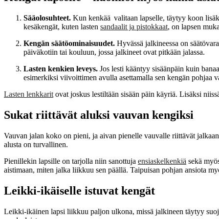
Sääolosuhteet.
Kun kenkää valitaan lapselle, täytyy koon lisäks
kesäkengät, kuten lasten
sandaalit ja pistokkaat
, on lapsen muka
Kengän säätöominaisuudet.
Hyvässä jalkineessa on säätövaraa
päiväkotiin tai kouluun, jossa jalkineet ovat pitkään jalassa.
Lasten kenkien leveys.
Jos lesti kääntyy sisäänpäin kuin banaa
esimerkiksi viivoittimen avulla asettamalla sen kengän pohjaa vas
Lasten lenkkarit
ovat joskus lestiltään sisään päin käyriä. Lisäksi niiss
Sukat riittävät aluksi vauvan kengiksi
Vauvan jalan koko on pieni, ja aivan pienelle vauvalle riittävät jalka
alusta on turvallinen.
Pienillekin lapsille on tarjolla niin sanottuja
ensiaskelkenkiä
sekä myö
aistimaan, miten jalka liikkuu sen päällä. Taipuisan pohjan ansiota m
Leikki-ikäiselle istuvat kengät
Leikki-ikäinen lapsi liikkuu paljon ulkona, missä jalkineen täytyy suojat