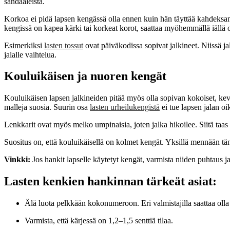
sandaaleista.
Korkoa ei pidä lapsen kengässä olla ennen kuin hän täyttää kahdeksan v
kengissä on kapea kärki tai korkeat korot, saattaa myöhemmällä iällä o
Esimerkiksi
lasten tossut
ovat päiväkodissa sopivat jalkineet. Niissä ja
jalalle vaihtelua.
Kouluikäisen ja nuoren kengät
Kouluikäisen lapsen jalkineiden pitää myös olla sopivan kokoiset, kevyet
malleja suosia. Suurin osa
lasten urheilukengistä
ei tue lapsen jalan oi
Lenkkarit ovat myös melko umpinaisia, joten jalka hikoilee. Siitä taas vo
Suositus on, että kouluikäisellä on kolmet kengät. Yksillä mennään tä
Vinkki:
Jos hankit lapselle käytetyt kengät, varmista niiden puhtaus ja 
Lasten kenkien hankinnan tärkeät asiat:
Älä luota pelkkään kokonumeroon. Eri valmistajilla saattaa oll
Varmista, että kärjessä on 1,2–1,5 senttiä tilaa.