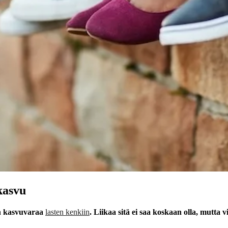
kasvu
on kasvuvaraa
lasten kenkiin
. Liikaa sitä ei saa koskaan olla, mutta v