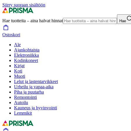
Siirry suoraan sisältöön
Hae tuotteita – aina halvat hinnat
Hae
Ostoskori
Ale
Ajankohtaista
Elektroniikka
Kodinkoneet
Kirjat
Koti
Muoti
Lelut ja lastentarvikkeet
Urheilu ja vapaa-aika
Piha ja puutarha
Remontointi
Autoilu
Kauneus ja hyvinvointi
Lemmikit