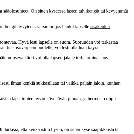
at sääolosuhteet. On sitten kyseessä
lasten talvikengät
tai kevyemmät
n hengittävyyteen, varsinkin jos hankit lapselle
sisäkenkiä
 luontevaa. Hyvä lesti lapselle on suora. Suoruuden voi tarkastaa
 tilaa isovarpaan puolelle, voi lesti olla liian käyrä.
späin nouseva kärki voi olla lapsen jalalle turha ominaisuus.
sesti ilman kenkiä sukkasillaan tai vaikka paljain jaloin, kunhan
laisilla lapsi tuntee hyvin käveltävän pinnan, ja hermosto oppii
On tärkeää, että kenkä istuu hyvin, on sitten kyse saapikkaista tai