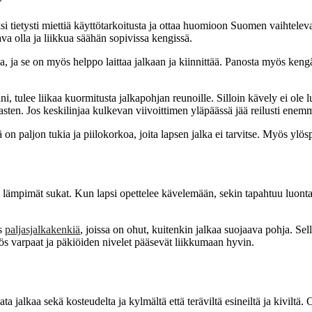
i tietysti miettiä käyttötarkoitusta ja ottaa huomioon Suomen vaihtelev
va olla ja liikkua säähän sopivissa kengissä.
, ja se on myös helppo laittaa jalkaan ja kiinnittää. Panosta myös kengä
ni, tulee liikaa kuormitusta jalkapohjan reunoille. Silloin kävely ei ole
ten. Jos keskilinjaa kulkevan viivoittimen yläpäässä jää reilusti enemmän
ä on paljon tukia ja piilokorkoa, joita lapsen jalka ei tarvitse. Myös ylö
an lämpimät sukat. Kun lapsi opettelee kävelemään, sekin tapahtuu luontai
s
paljasjalkakenkiä
, joissa on ohut, kuitenkin jalkaa suojaava pohja. Sel
yös varpaat ja päkiöiden nivelet pääsevät liikkumaan hyvin.
a jalkaa sekä kosteudelta ja kylmältä että teräviltä esineiltä ja kiviltä. 