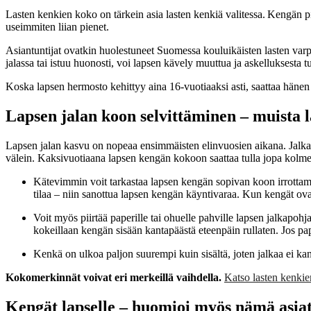
Lasten kenkien koko on tärkein asia lasten kenkiä valitessa. Kengän pit
useimmiten liian pienet.
Asiantuntijat ovatkin huolestuneet Suomessa kouluikäisten lasten varp
jalassa tai istuu huonosti, voi lapsen kävely muuttua ja askelluksesta t
Koska lapsen hermosto kehittyy aina 16-vuotiaaksi asti, saattaa hänen 
Lapsen jalan koon selvittäminen – muista
Lapsen jalan kasvu on nopeaa ensimmäisten elinvuosien aikana. Jalka k
välein. Kaksivuotiaana lapsen kengän kokoon saattaa tulla jopa kolm
Kätevimmin voit tarkastaa lapsen kengän sopivan koon irrottamal
tilaa – niin sanottua lapsen kengän käyntivaraa. Kun kengät ovat
Voit myös piirtää paperille tai ohuelle pahville lapsen jalkapohja
kokeillaan kengän sisään kantapäästä eteenpäin rullaten. Jos pap
Kenkä on ulkoa paljon suurempi kuin sisältä, joten jalkaa ei k
Kokomerkinnät voivat eri merkeillä vaihdella.
Katso lasten kenkie
Kengät lapselle – huomioi myös nämä asia