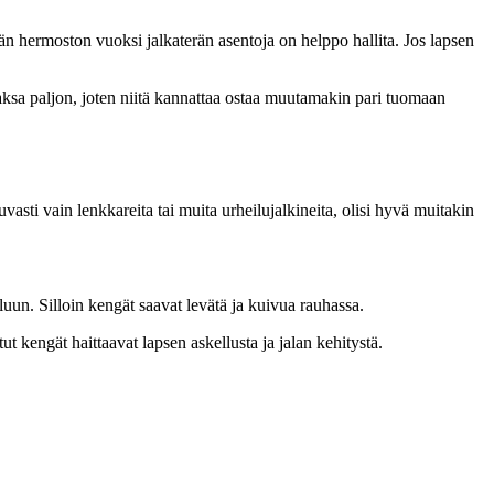
än hermoston vuoksi jalkaterän asentoja on helppo hallita. Jos lapsen
 maksa paljon, joten niitä kannattaa ostaa muutamakin pari tuomaan
vasti vain lenkkareita tai muita urheilujalkineita, olisi hyvä muitakin
uun. Silloin kengät saavat levätä ja kuivua rauhassa.
ut kengät haittaavat lapsen askellusta ja jalan kehitystä.