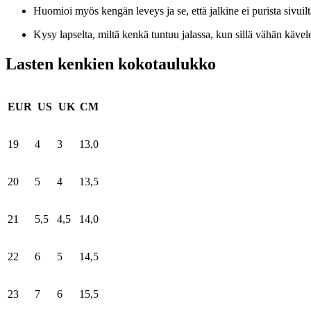
Huomioi myös kengän leveys ja se, että jalkine ei purista sivuilt
Kysy lapselta, miltä kenkä tuntuu jalassa, kun sillä vähän kävel
Lasten kenkien kokotaulukko
EUR
US
UK
CM
19
4
3
13,0
20
5
4
13,5
21
5,5
4,5
14,0
22
6
5
14,5
23
7
6
15,5