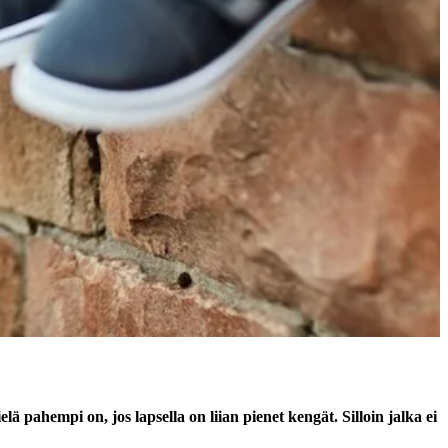
ielä pahempi on, jos lapsella on liian pienet kengät. Silloin jalka ei