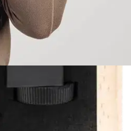
ARMIN RANNEKELLOIHIN Toiveenne on kuultu! Asiakkaidemme
ti QuickFit-tekniikalla. Sen ansiosta rannekkeen irrottaminen ja
tisemmasta juhlavammaksi. Tämä upea ranneke on suunniteltu
sta, mikä takaa sekä pitkäikäisyyden että tyylikkään ulkonäön.
ARVITTAVA Ranneke toimitetaan kätevässä laatikossa, joka
annekkeen pituuden itsellesi sopivaksi. LAADUKAS PUINEN RANNEKE –
jotka takaavat erinomaisen laadun sekä kovuuden. Kuten muidenkin
haan mahdollisen käyttökokemuksen. Valitse HAVU - kun vaadit