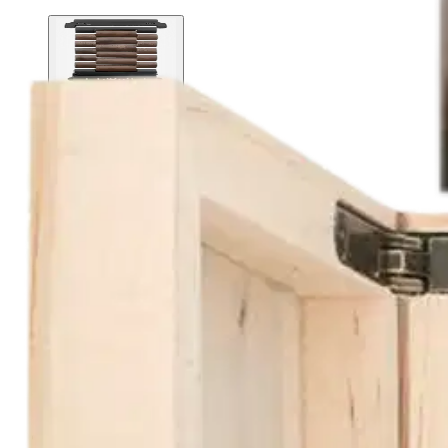
Asiakasomistaja-alennus
-5 %