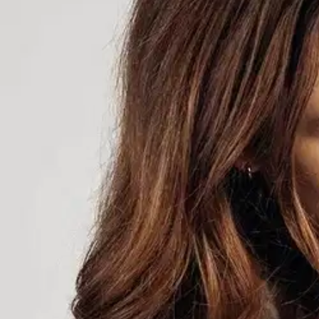
Havu Watches
Havu Watches kellonranneke G
61,70 €
Asiakasomistajahinta
Hinta ilman S-Etukorttia:
64,95 €
Verkkokaupan hinta