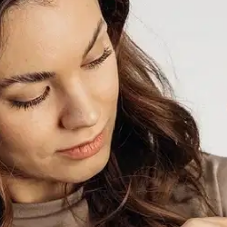
armin QF pähkinä