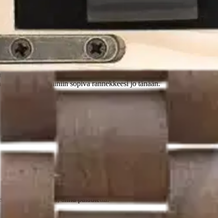
 -versiot
na laadukkaista materiaaleista valmistettu. Paketissa tulee muk
. Tilaa oma Garminiin sopiva rannekkeesi jo tänään.
oisi muuten parantaa, anna palautetta.