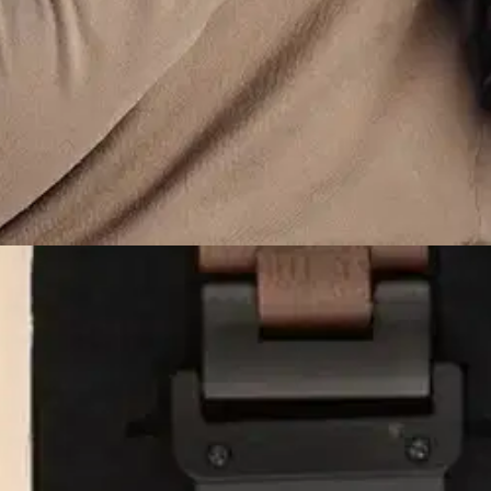
 Rannekkeen pituus: Helposti säädettävä 185 mm RANNEKKEET G
iset rannekkeet ovat nyt saatavilla. Ranneke kiinnittyy kelloon helpos
kaluja tarvita.
Tällä rannekkeella muutat kellosi ilmeen hetkessä sport
 ruostumatonta terästä, ja puuosat on valmistettu kestävästä pähkinäpuu
esta mukavan lisän Garmin-kelloosi. RANNEKKEEN MUKANA KAIKKI T
aa sekä rannekkeen lyhennystyökalun, joilla voit helposti muuttaa r
iaaleja, kuten eebenpuuta, pähkinäpuuta sekä suomalaista koivua, 
lellisesti. Näin varmistamme sinulle korkealaatuiset tuotteet sekä par
ke sopii yhteen seuraavien kellojen kanssa:
mm