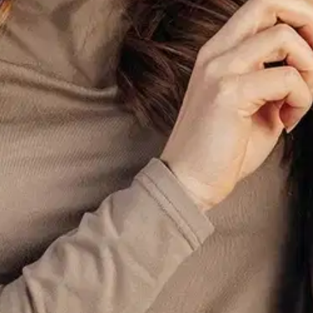
stin pakettiautomaattiin tai palvelupisteesee