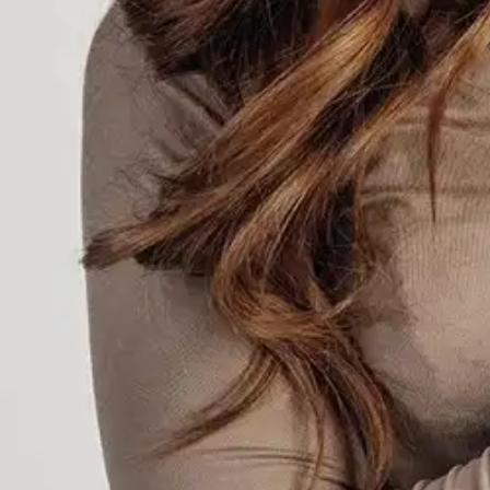
Valitse toimitustapa
Nouto myymälästä
Toimitus
Ei saatavilla
Kotiin tai noutopisteeseen
Alk. 0 €
Ilmainen toimitus yli 100 €:n tilauksille Po
Etu ei koske Suuri‑lisäpalvelulla toimitettavia tuotteita.
Tarkista myymäläsaatavuus
Ei saatavilla
Tuotekuvaus