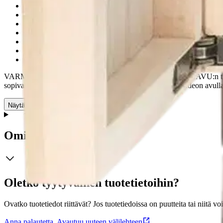
Garmin Foretrex 601, 701, 801 ja 901
Garmin Instinct 2X Solar
Garmin Quatix 3
Garmin Quatix 6x Solar
Garmin Quatix 7 X – Solar Edition
Garmin Tactix 7
Garmin Tactix Bravo, Charlie, Delta, myös Sapphire sekä Solar
VARMA VALINTA JOKAPÄIVÄISEEN KÄYTTÖÖN HAVU:n tuotteet ovat ai
sopivan mittaiseksi on helppoa YouTubesta löytyvät ohjevideon avulla
Näytä lisää
tuotekuvausta
Ominaisuudet
Oletko tyytyväinen tuotetietoihin?
Ovatko tuotetiedot riittävät? Jos tuotetiedoissa on puutteita tai niitä v
Anna palautetta
,
Avautuu uuteen välilehteen