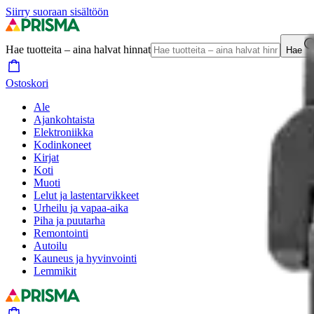
Siirry suoraan sisältöön
Hae tuotteita – aina halvat hinnat
Hae
Ostoskori
Ale
Ajankohtaista
Elektroniikka
Kodinkoneet
Kirjat
Koti
Muoti
Lelut ja lastentarvikkeet
Urheilu ja vapaa-aika
Piha ja puutarha
Remontointi
Autoilu
Kauneus ja hyvinvointi
Lemmikit