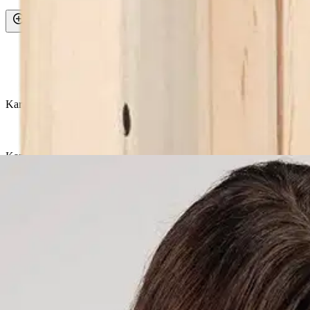
Avaa kuva suurempana
Avaa kuva suurempana
Avaa kuva suurempana
Karusellin nuolipainikkeet
Seuraava
Karusellin pikakuvakkeet