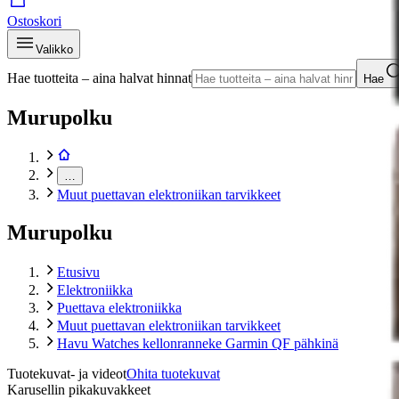
Ostoskori
Valikko
Hae tuotteita – aina halvat hinnat
Hae
Murupolku
…
Muut puettavan elektroniikan tarvikkeet
Murupolku
Etusivu
Elektroniikka
Puettava elektroniikka
Muut puettavan elektroniikan tarvikkeet
Havu Watches kellonranneke Garmin QF pähkinä
Tuotekuvat- ja videot
Ohita tuotekuvat
Karusellin pikakuvakkeet