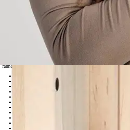
Rannekkeen materiaali: Pähkinäpuu Rannekkeen leveys: 26 mm
pyynnöstä markkinoille tuodut Garmin kelloihin yhteensopivat Havun pu
kiinnittäminen tapahtuu vain napsauttamalla, eikä erillisiä kiinnitystyö
kestämään aikaa sekä katseita. Sen kovinta rasitusta kokevat osat ovat
Rannekkeen aito puu ja mustat yksityiskohdat tekevät rannekke
sisältää kaiken tarvittavan. Laatikossa mukana saat kaksi lisäpal
PARAS KÄYTTÖKOKEMUS Käytämme vain huolellisesti valittuja mater
tuotteiden, myös rannekkeiden toimivuutta on testattu pitkään ja huo
rannekkeeltasi enemmän. Tämä Havun Garmin QuickFit (26 mm) -ranne
Garmin D2 Bravo, Charlie sekä Delta
Garmin D2 Mach 1 Pro
Garmin Descent Mk1, Mk2, Mk2i sekä Mk3i – 51 mm
Garmin Enduro sekä Enduro 2 ja 3
Garmin Epix Pro (Gen 2) – Sapphire ja Standard Edition | 51 
Garmin Fenix 3 sekä Fenix 3 Sapphire
Garmin Fenix 5X sekä 5X Plus
Garmin Fenix 6X Pro, myös Sapphire sekä Solar -versiot
Garmin Fenix 7X ja 7X Solar-versiot
Garmin Fenix 8 – 51 mm, AMOLED
Garmin Fenix 8 – 51 mm, Solar, Sapphire