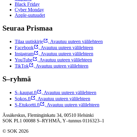
Black Friday
Cyber Monday
Apple-uutuudet
Seuraa Prismaa
Tilaa uutiskirje
,
Avautuu uuteen välilehteen
Facebook
,
Avautuu uuteen välilehteen
Instagram
,
Avautuu uuteen välilehteen
YouTube
,
Avautuu uuteen välilehteen
TikTok
,
Avautuu uuteen välilehteen
S–ryhmä
S–kaupat.fi
,
Avautuu uuteen välilehteen
Sokos.fi
,
Avautuu uuteen välilehteen
S-Etukortti.fi
,
Avautuu uuteen välilehteen
Ässäkeskus, Fleminginkatu 34, 00510 Helsinki
SOK PL1 00088 S–RYHMÄ,
Y–tunnus 0116323–1
© SOK 2026