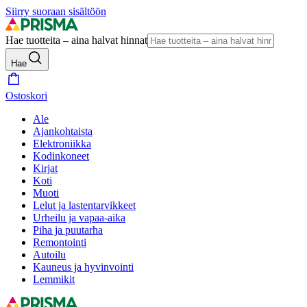
Siirry suoraan sisältöön
Hae tuotteita – aina halvat hinnat
Hae
Ostoskori
Ale
Ajankohtaista
Elektroniikka
Kodinkoneet
Kirjat
Koti
Muoti
Lelut ja lastentarvikkeet
Urheilu ja vapaa-aika
Piha ja puutarha
Remontointi
Autoilu
Kauneus ja hyvinvointi
Lemmikit