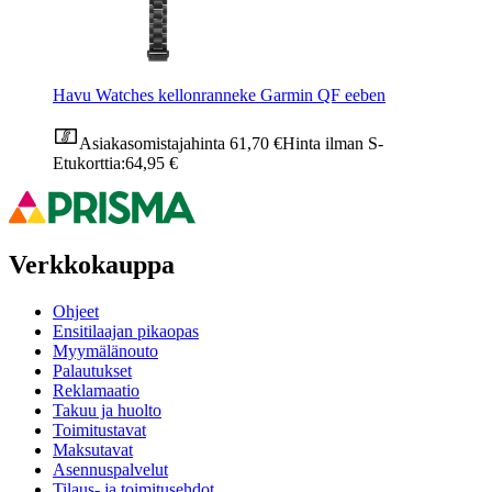
Havu Watches kellonranneke Garmin QF eeben
Asiakasomistajahinta
61,70 €
Hinta ilman S-
Etukorttia:
64,95 €
Verkkokauppa
Ohjeet
Ensitilaajan pikaopas
Myymälänouto
Palautukset
Reklamaatio
Takuu ja huolto
Toimitustavat
Maksutavat
Asennuspalvelut
Tilaus- ja toimitusehdot