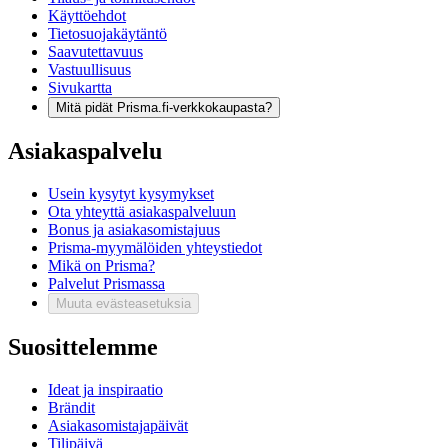
Käyttöehdot
Tietosuojakäytäntö
Saavutettavuus
Vastuullisuus
Sivukartta
Mitä pidät Prisma.fi-verkkokaupasta?
Asiakaspalvelu
Usein kysytyt kysymykset
Ota yhteyttä asiakaspalveluun
Bonus ja asiakasomistajuus
Prisma-myymälöiden yhteystiedot
Mikä on Prisma?
Palvelut Prismassa
Muuta evästeasetuksia
Suosittelemme
Ideat ja inspiraatio
Brändit
Asiakasomistajapäivät
Tilipäivä