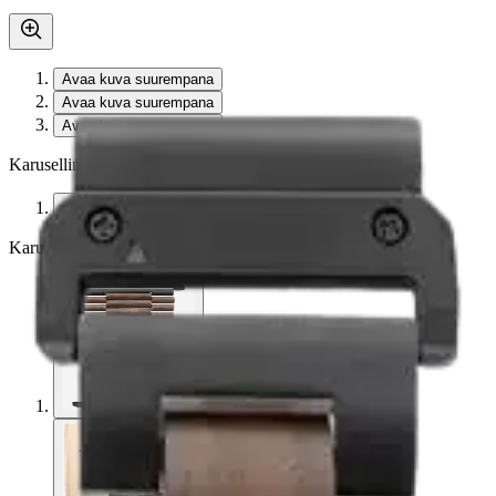
Avaa kuva suurempana
Avaa kuva suurempana
Avaa kuva suurempana
Karusellin nuolipainikkeet
Seuraava
Karusellin pikakuvakkeet