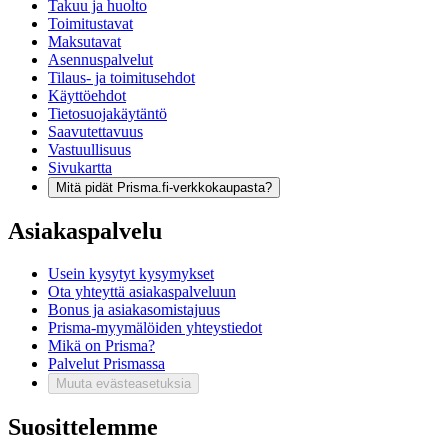
Takuu ja huolto
Toimitustavat
Maksutavat
Asennuspalvelut
Tilaus- ja toimitusehdot
Käyttöehdot
Tietosuojakäytäntö
Saavutettavuus
Vastuullisuus
Sivukartta
Mitä pidät Prisma.fi-verkkokaupasta?
Asiakaspalvelu
Usein kysytyt kysymykset
Ota yhteyttä asiakaspalveluun
Bonus ja asiakasomistajuus
Prisma-myymälöiden yhteystiedot
Mikä on Prisma?
Palvelut Prismassa
Muuta evästeasetuksia
Suosittelemme