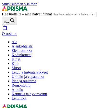
Siirry suoraan sisältöön
Hae tuotteita – aina halvat hinnat
Hae
Ostoskori
Ale
Ajankohtaista
Elektroniikka
Kodinkoneet
Kirjat
Koti
Muoti
Lelut ja lastentarvikkeet
Urheilu ja vapaa-aika
Piha ja puutarha
Remontointi
Autoilu
Kauneus ja hyvinvointi
Lemmikit