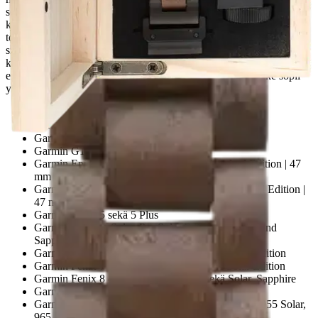
sekä suomalaista koivua, jotka takaavat erinomaisen laadun sekä
kovuuden. Kuten muidenkin tuotteiden, myös rannekkeiden
toimivuutta on testattu pitkään ja huolellisesti. Näin varmistamme
sinulle korkealaatuiset tuotteet sekä parhaan mahdollisen
käyttökokemuksen. Valitse HAVU - kun vaadit rannekkeeltasi
enemmän. Tämä Havun Garmin QuickFit (22 mm) -ranneke sopii
yhteen seuraavien kellojen kanssa:
Garmin Approach S60, S62 sekä S70 - 47 mm
Garmin D2 Delta sekä Mach 1
Garmin Descent G1 sekä Solar
Garmin G1 Solar - Ocean Edition
Garmin Epix (Gen 2) – Sapphire sekä Standard Edition | 47
mm
Garmin Epix Pro (Gen 2) – Sapphire sekä Standard Edition |
47 mm
Garmin Fenix 5 sekä 5 Plus
Garmin Fenix 6: Solar, Pro Solar Edition sekä Pro and
Sapphire
Garmin Fenix 7 – Sapphire, Solar sekä Standard Edition
Garmin Fenix 7 Pro – Solar sekä Sapphire Solar Edition
Garmin Fenix 8 – 47 mm, AMOLED sekä Solar, Sapphire
Garmin Fenix E – 47 mm, AMOLED
Garmin Forerunner 745, 935, 945, 945 LTE, 955, 955 Solar,
965