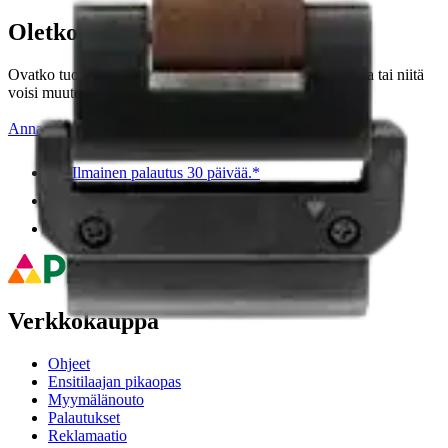
Oletko tyytyväinen tuotetietoihin?
Ovatko tuotetiedot riittävät? Jos tuotetiedoissa on puutteita tai niitä
voisi muuten parantaa, anna palautetta.
Anna palautetta
,
Avautuu uuteen välilehteen
Ilmainen palautus 30 päivää.*
Nouto myymälästä ilman toimituskuluja.
Asiakasomistajalle Bonusta jopa 5 %.*
Verkkokauppa
Ohjeet
Ensitilaajan pikaopas
Myymälänouto
Palautukset
Reklamaatio