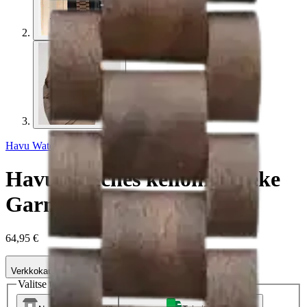
Havu Watches
Havu Watches kellonranneke
Garmin QF pähkinä
64,95 €
Verkkokaupan hinta
Valitse toimitustapa