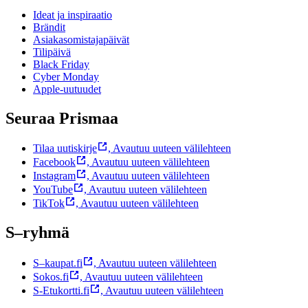
Ideat ja inspiraatio
Brändit
Asiakasomistajapäivät
Tilipäivä
Black Friday
Cyber Monday
Apple-uutuudet
Seuraa Prismaa
Tilaa uutiskirje
,
Avautuu uuteen välilehteen
Facebook
,
Avautuu uuteen välilehteen
Instagram
,
Avautuu uuteen välilehteen
YouTube
,
Avautuu uuteen välilehteen
TikTok
,
Avautuu uuteen välilehteen
S–ryhmä
S–kaupat.fi
,
Avautuu uuteen välilehteen
Sokos.fi
,
Avautuu uuteen välilehteen
S-Etukortti.fi
,
Avautuu uuteen välilehteen