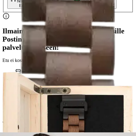
Nouto myymälästä
Toimitus
Ei saatavilla
Kotiin tai noutopisteeseen
Alk. 0 €
Ilmainen toimitus yli 100 €:n tilauksille
Postin pakettiautomaattiin tai
palvelupisteeseen!
Etu ei koske Suuri‑lisäpalvelulla toimitettavia tuotteita.
Tarkista myymäläsaatavuus
Ei saatavilla
Tuotekuvaus