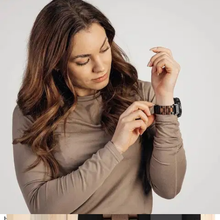
Rannekkeen materiaali: Pähkinäpuu Rannekkeen leveys: 22 mm
Rannekkeen pituus: Helposti säädettävä 185 mm RANNEKKEET
GARMIN RANNEKELLOIHIN Toiveenne on kuultu!
Asiakkaidemme pyynnöstä markkinoille tuodut Garmin kelloihin
yhteensopivat Havun puiset rannekkeet ovat nyt saatavilla. Ranneke
kiinnittyy kelloon helposti QuickFit-tekniikalla. Sen ansiosta
rannekkeen irrottaminen ja kiinnittäminen tapahtuu vain
napsauttamalla, eikä erillisiä kiinnitystyökaluja tarvita.
Tällä
rannekkeella muutat kellosi ilmeen hetkessä sporttisemmasta
juhlavammaksi. Tämä upea ranneke on suunniteltu kestämään aikaa
sekä katseita. Sen kovinta rasitusta kokevat osat ovat ruostumatonta
terästä, ja puuosat on valmistettu kestävästä pähkinäpuusta, mikä
takaa sekä pitkäikäisyyden että tyylikkään ulkonäön. Rannekkeen
aito puu ja mustat yksityiskohdat tekevät rannekkeesta mukavan
lisän Garmin-kelloosi. RANNEKKEEN MUKANA KAIKKI
TARVITTAVA Ranneke toimitetaan kätevässä laatikossa, joka
sisältää kaiken tarvittavan. Laatikossa mukana saat kaksi lisäpalaa
sekä rannekkeen lyhennystyökalun, joilla voit helposti muuttaa
rannekkeen pituuden itsellesi sopivaksi. LAADUKAS PUINEN
RANNEKE – PARAS KÄYTTÖKOKEMUS Käytämme vain
huolellisesti valittuja materiaaleja, kuten eebenpuuta, pähkinäpuuta