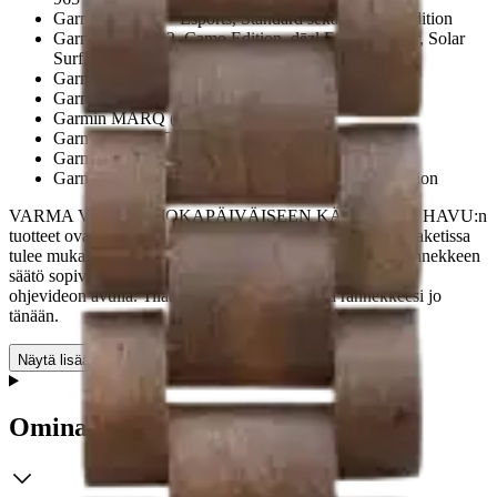
Garmin Instinct – Esports, Standard sekä Tactical Edition
Garmin Instinct 2, Camo Edition, dēzl Edition, Solar, Solar
Surf, Surf sekä Solar Tactical Edition
Garmin Instinct Crossover - Standard sekä Solar
Garmin Instinct – Tactical Edition
Garmin MARQ (kaikki)
Garmin Quatix 5 sekä Sapphire
Garmin Quatix 6 sekä Titanium
Garmin Quatix 7 Pro sekä Sapphire ja Standard edition
VARMA VALINTA JOKAPÄIVÄISEEN KÄYTTÖÖN HAVU:n
tuotteet ovat aina laadukkaista materiaaleista valmistettu. Paketissa
tulee mukana työkalu rannekkeen lyhentämistä varten. Rannekkeen
säätö sopivan mittaiseksi on helppoa YouTubesta löytyvät
ohjevideon avulla. Tilaa oma Garminiin sopiva rannekkeesi jo
tänään.
Näytä lisää
tuotekuvausta
Ominaisuudet