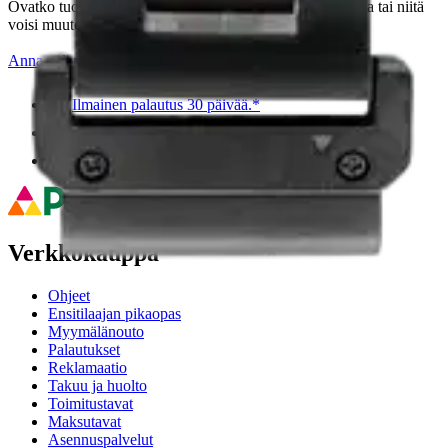
Ovatko tuotetiedot riittävät? Jos tuotetiedoissa on puutteita tai niitä
voisi muuten parantaa, anna palautetta.
Anna palautetta
,
Avautuu uuteen välilehteen
Ilmainen palautus 30 päivää.*
Nouto myymälästä ilman toimituskuluja.
Asiakasomistajalle Bonusta jopa 5 %.*
Verkkokauppa
Ohjeet
Ensitilaajan pikaopas
Myymälänouto
Palautukset
Reklamaatio
Takuu ja huolto
Toimitustavat
Maksutavat
Asennuspalvelut