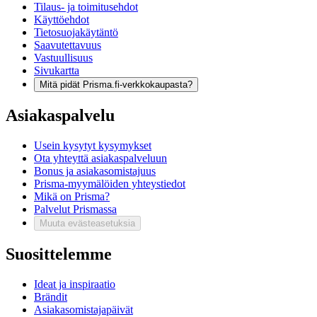
Tilaus- ja toimitusehdot
Käyttöehdot
Tietosuojakäytäntö
Saavutettavuus
Vastuullisuus
Sivukartta
Mitä pidät Prisma.fi-verkkokaupasta?
Asiakaspalvelu
Usein kysytyt kysymykset
Ota yhteyttä asiakaspalveluun
Bonus ja asiakasomistajuus
Prisma-myymälöiden yhteystiedot
Mikä on Prisma?
Palvelut Prismassa
Muuta evästeasetuksia
Suosittelemme
Ideat ja inspiraatio
Brändit
Asiakasomistajapäivät