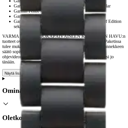
Garmin Fenix 5S sekä 5S Plus
Garmin Fenix 6S: Pro, Sapphire, Solar sekä Pro Solar
Garmin Fenix 7s ja 7s Solar-versiot
Garmin Fenix 8 – 43 mm, AMOLED
Garmin Instinct 2S: Camo Edition, Solar, Solar Surf Edition
sekä Surf Edition
VARMA VALINTA JOKAPÄIVÄISEEN KÄYTTÖÖN HAVU:n
tuotteet ovat aina laadukkaista materiaaleista valmistettu. Paketissa
tulee mukana työkalu rannekkeen lyhentämistä varten. Rannekkeen
säätö sopivan mittaiseksi on helppoa YouTubesta löytyvät
ohjevideon avulla. Tilaa oma Garminiin sopiva rannekkeesi jo
tänään.
Näytä lisää
tuotekuvausta
Ominaisuudet
Oletko tyytyväinen tuotetietoihin?