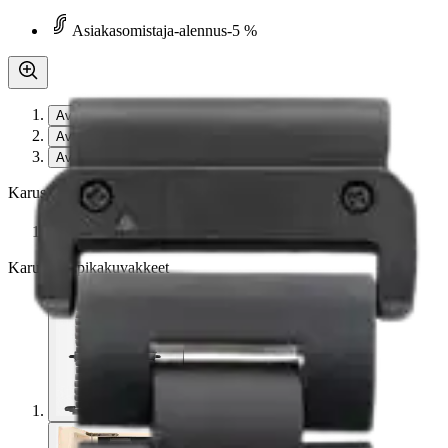
Asiakasomistaja-alennus
-5 %
Avaa kuva suurempana
Avaa kuva suurempana
Avaa kuva suurempana
Karusellin nuolipainikkeet
Seuraava
Karusellin pikakuvakkeet