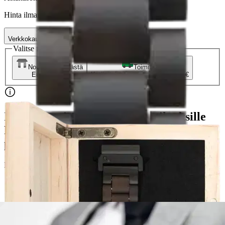
Hinta ilman S-Etukorttia:
64,95 €
Verkkokaupan hinta
Valitse toimitustapa
Nouto myymälästä
Toimitus
Ei saatavilla
Kotiin tai noutopisteeseen
Alk. 0 €
Ilmainen toimitus yli 100 €:n tilauksille
Postin pakettiautomaattiin tai
palvelupisteeseen!
Etu ei koske Suuri‑lisäpalvelulla toimitettavia tuotteita.
Tarkista myymäläsaatavuus