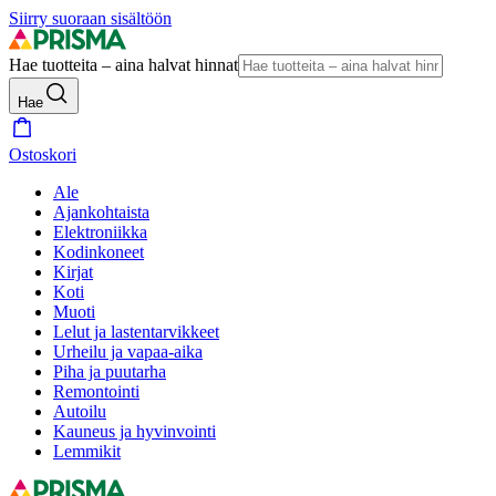
Siirry suoraan sisältöön
Hae tuotteita – aina halvat hinnat
Hae
Ostoskori
Ale
Ajankohtaista
Elektroniikka
Kodinkoneet
Kirjat
Koti
Muoti
Lelut ja lastentarvikkeet
Urheilu ja vapaa-aika
Piha ja puutarha
Remontointi
Autoilu
Kauneus ja hyvinvointi
Lemmikit