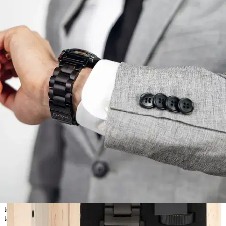
Ei saatavilla
Tuotekuvaus
Rannekkeen materiaali: Pähkinäpuu Rannekkeen leveys: 20 mm
Rannekkeen pituus: Helposti säädettävä 185 mm RANNEKKEET
GARMIN RANNEKELLOIHIN Toiveenne on kuultu!
Asiakkaidemme pyynnöstä markkinoille tuodut Garmin kelloihin
yhteensopivat Havun puiset rannekkeet ovat nyt saatavilla. Ranneke
kiinnittyy kelloon helposti QuickFit-tekniikalla. Sen ansiosta
rannekkeen irrottaminen ja kiinnittäminen tapahtuu vain
napsauttamalla, eikä erillisiä kiinnitystyökaluja tarvita.
Tällä
rannekkeella muutat kellosi ilmeen hetkessä sporttisemmasta
juhlavammaksi. Tämä upea ranneke on suunniteltu kestämään aikaa
sekä katseita. Sen kovinta rasitusta kokevat osat ovat ruostumatonta
terästä, ja puuosat on valmistettu kestävästä pähkinäpuusta, mikä
takaa sekä pitkäikäisyyden että tyylikkään ulkonäön. Rannekkeen