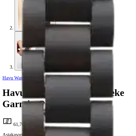
Havu Watches
Havu Watches kellonranneke
Garmin QF pähkinä
61,70 €
Asiakasomistajahinta