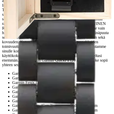
aito puu ja mustat yksityiskohdat tekevät rannekkeesta mukavan
lisän Garmin-kelloosi. RANNEKKEEN MUKANA KAIKKI
TARVITTAVA Ranneke toimitetaan kätevässä laatikossa, joka
sisältää kaiken tarvittavan. Laatikossa mukana saat kaksi lisäpalaa
sekä rannekkeen lyhennystyökalun, joilla voit helposti muuttaa
rannekkeen pituuden itsellesi sopivaksi. LAADUKAS PUINEN
RANNEKE – PARAS KÄYTTÖKOKEMUS Käytämme vain
huolellisesti valittuja materiaaleja, kuten eebenpuuta, pähkinäpuuta
sekä suomalaista koivua, jotka takaavat erinomaisen laadun sekä
kovuuden. Kuten muidenkin tuotteiden, myös rannekkeiden
toimivuutta on testattu pitkään ja huolellisesti. Näin varmistamme
sinulle korkealaatuiset tuotteet sekä parhaan mahdollisen
käyttökokemuksen. Valitse HAVU - kun vaadit rannekkeeltasi
enemmän. Tämä Havun Garmin QuickFit (20 mm) -ranneke sopii
yhteen seuraavien kellojen kanssa:
Garmin Approach S70 - 42 mm
Garmin Fenix 5S sekä 5S Plus
Garmin Fenix D2 Delta S
Garmin Fenix 6S
Garmin Descent Mk2S
Garmin Descent Mk3 - 43 mm
Garmin Descent Mk31 - 43 mm
Garmin Epix Pro (Gen 2) - Sapphire Edition | 42 mm
Garmin Epix Pro (Gen 2) - Standard Edition | 42 mm