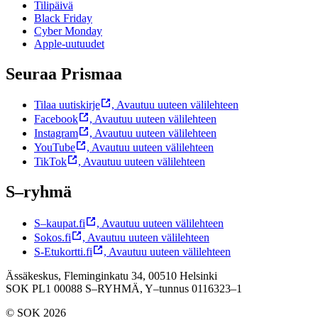
Tilipäivä
Black Friday
Cyber Monday
Apple-uutuudet
Seuraa Prismaa
Tilaa uutiskirje
,
Avautuu uuteen välilehteen
Facebook
,
Avautuu uuteen välilehteen
Instagram
,
Avautuu uuteen välilehteen
YouTube
,
Avautuu uuteen välilehteen
TikTok
,
Avautuu uuteen välilehteen
S–ryhmä
S–kaupat.fi
,
Avautuu uuteen välilehteen
Sokos.fi
,
Avautuu uuteen välilehteen
S-Etukortti.fi
,
Avautuu uuteen välilehteen
Ässäkeskus, Fleminginkatu 34, 00510 Helsinki
SOK PL1 00088 S–RYHMÄ,
Y–tunnus 0116323–1
© SOK 2026