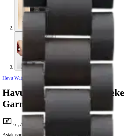
Havu Watches
Havu Watches kellonranneke
Garmin QF eeben
61,70 €
Asiakasomistajahinta