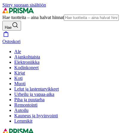
Siirry suoraan sisältöön
Hae tuotteita – aina halvat hinnat
Hae
Ostoskori
Ale
Ajankohtaista
Elektroniikka
Kodinkoneet
Kirjat
Koti
Muoti
Lelut ja lastentarvikkeet
Urheilu ja vapaa-aika
Piha ja puutarha
Remontointi
Autoilu
Kauneus ja hyvinvointi
Lemmikit