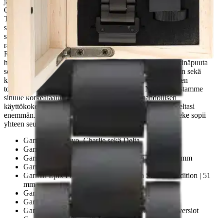
ja mustat yksityiskohdat tekevät rannekkeesta mukavan lisän
Garmin-kelloosi. RANNEKKEEN MUKANA KAIKKI
TARVITTAVA Ranneke toimitetaan kätevässä laatikossa, joka
sisältää kaiken tarvittavan. Laatikossa mukana saat kaksi lisäpalaa
sekä rannekkeen lyhennystyökalun, joilla voit helposti muuttaa
rannekkeen pituuden itsellesi sopivaksi. LAADUKAS PUINEN
RANNEKE – PARAS KÄYTTÖKOKEMUS Käytämme vain
huolellisesti valittuja materiaaleja, kuten eebenpuuta, pähkinäpuuta
sekä suomalaista koivua, jotka takaavat erinomaisen laadun sekä
kovuuden. Kuten muidenkin tuotteiden, myös rannekkeiden
toimivuutta on testattu pitkään ja huolellisesti. Näin varmistamme
sinulle korkealaatuiset tuotteet sekä parhaan mahdollisen
käyttökokemuksen. Valitse HAVU - kun vaadit rannekkeeltasi
enemmän. Tämä Havun Garmin QuickFit (26 mm) -ranneke sopii
yhteen seuraavien kellojen kanssa:
Garmin D2 Bravo, Charlie sekä Delta
Garmin D2 Mach 1 Pro
Garmin Descent Mk1, Mk2, Mk2i sekä Mk3i – 51 mm
Garmin Enduro sekä Enduro 2 ja 3
Garmin Epix Pro (Gen 2) – Sapphire ja Standard Edition | 51
mm
Garmin Fenix 3 sekä Fenix 3 Sapphire
Garmin Fenix 5X sekä 5X Plus
Garmin Fenix 6X Pro, myös Sapphire sekä Solar -versiot