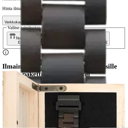
Hinta ilman S-Etukorttia:
64,95 €
Verkkokaupan hinta
Valitse toimitustapa
Nouto myymälästä
Toimitus
Ei saatavilla
Kotiin tai noutopisteeseen
Alk. 0 €
Ilmainen toimitus yli 100 €:n tilauksille
Postin pakettiautomaattiin tai
palvelupisteeseen!
Etu ei koske Suuri‑lisäpalvelulla toimitettavia tuotteita.
Tarkista myymäläsaatavuus