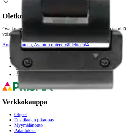
Oletko tyytyväinen tuotetietoihin?
Ovatko tuotetiedot riittävät? Jos tuotetiedoissa on puutteita tai niitä
voisi muuten parantaa, anna palautetta.
Anna palautetta
,
Avautuu uuteen välilehteen
Ilmainen palautus 30 päivää.*
Nouto myymälästä ilman toimituskuluja.
Asiakasomistajalle Bonusta jopa 5 %.*
Verkkokauppa
Ohjeet
Ensitilaajan pikaopas
Myymälänouto
Palautukset