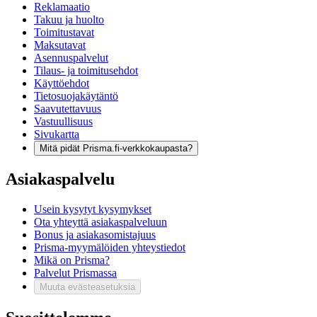
Reklamaatio
Takuu ja huolto
Toimitustavat
Maksutavat
Asennuspalvelut
Tilaus- ja toimitusehdot
Käyttöehdot
Tietosuojakäytäntö
Saavutettavuus
Vastuullisuus
Sivukartta
Mitä pidät Prisma.fi-verkkokaupasta?
Asiakaspalvelu
Usein kysytyt kysymykset
Ota yhteyttä asiakaspalveluun
Bonus ja asiakasomistajuus
Prisma-myymälöiden yhteystiedot
Mikä on Prisma?
Palvelut Prismassa
Muuta evästeasetuksia