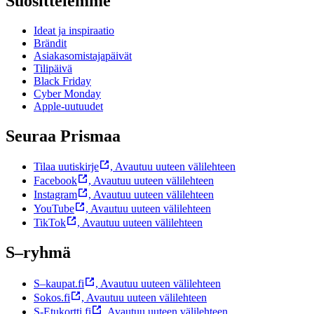
Suosittelemme
Ideat ja inspiraatio
Brändit
Asiakasomistajapäivät
Tilipäivä
Black Friday
Cyber Monday
Apple-uutuudet
Seuraa Prismaa
Tilaa uutiskirje
,
Avautuu uuteen välilehteen
Facebook
,
Avautuu uuteen välilehteen
Instagram
,
Avautuu uuteen välilehteen
YouTube
,
Avautuu uuteen välilehteen
TikTok
,
Avautuu uuteen välilehteen
S–ryhmä
S–kaupat.fi
,
Avautuu uuteen välilehteen
Sokos.fi
,
Avautuu uuteen välilehteen
S-Etukortti.fi
,
Avautuu uuteen välilehteen