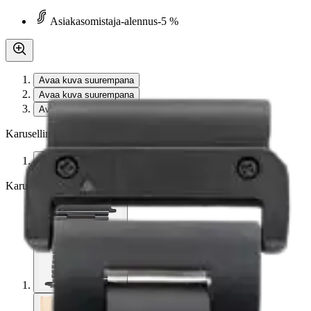
Asiakasomistaja-alennus
-5 %
Avaa kuva suurempana
Avaa kuva suurempana
Avaa kuva suurempana
Karusellin nuolipainikkeet
Seuraava
Karusellin pikakuvakkeet