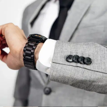
Ei saatavilla
Tuotekuvaus
Rannekkeen materiaali: Eebenpuu Rannekkeen leveys: 26 mm
Rannekkeen pituus: Helposti säädettävä 185 mm RANNEKKEET
GARMIN RANNEKELLOIHIN Toiveenne on kuultu!
Asiakkaidemme pyynnöstä markkinoille tuodut Garmin kelloihin
yhteensopivat Havun puiset rannekkeet ovat nyt saatavilla. Ranneke
kiinnittyy kelloon helposti QuickFit-tekniikalla. Sen ansiosta
rannekkeen irrottaminen ja kiinnittäminen tapahtuu vain
napsauttamalla, eikä erillisiä kiinnitystyökaluja tarvita.
Tällä
rannekkeella muutat kellosi ilmeen hetkessä sporttisemmasta
juhlavammaksi. Tämä upea ranneke on suunniteltu kestämään aikaa
sekä katseita. Sen kovinta rasitusta kokevat osat ovat ruostumatonta
terästä, ja puuosat on valmistettu kestävästä eebenpuusta, mikä takaa
sekä pitkäikäisyyden että tyylikkään ulkonäön. Rannekkeen aito puu