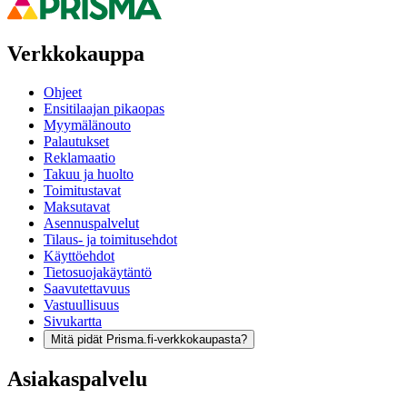
Verkkokauppa
Ohjeet
Ensitilaajan pikaopas
Myymälänouto
Palautukset
Reklamaatio
Takuu ja huolto
Toimitustavat
Maksutavat
Asennuspalvelut
Tilaus- ja toimitusehdot
Käyttöehdot
Tietosuojakäytäntö
Saavutettavuus
Vastuullisuus
Sivukartta
Mitä pidät Prisma.fi-verkkokaupasta?
Asiakaspalvelu