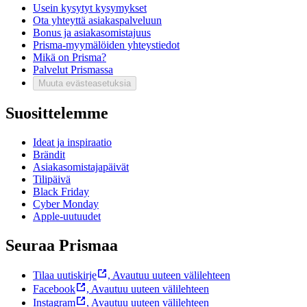
Usein kysytyt kysymykset
Ota yhteyttä asiakaspalveluun
Bonus ja asiakasomistajuus
Prisma-myymälöiden yhteystiedot
Mikä on Prisma?
Palvelut Prismassa
Muuta evästeasetuksia
Suosittelemme
Ideat ja inspiraatio
Brändit
Asiakasomistajapäivät
Tilipäivä
Black Friday
Cyber Monday
Apple-uutuudet
Seuraa Prismaa
Tilaa uutiskirje
,
Avautuu uuteen välilehteen
Facebook
,
Avautuu uuteen välilehteen
Instagram
,
Avautuu uuteen välilehteen