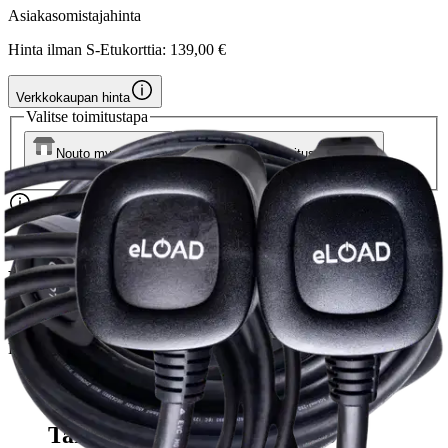
Asiakasomistajahinta
Hinta ilman S-Etukorttia:
139,00 €
Verkkokaupan hinta
Valitse toimitustapa
Nouto myymälästä
Toimitus
Ei saatavilla
Kotiin tai noutopisteeseen
Alk. 0 €
Ilmainen toimitus yli 100 €:n tilauksille
Postin pakettiautomaattiin tai
palvelupisteeseen!
Etu ei koske Suuri‑lisäpalvelulla toimitettavia tuotteita.
Tarkista myymäläsaatavuus