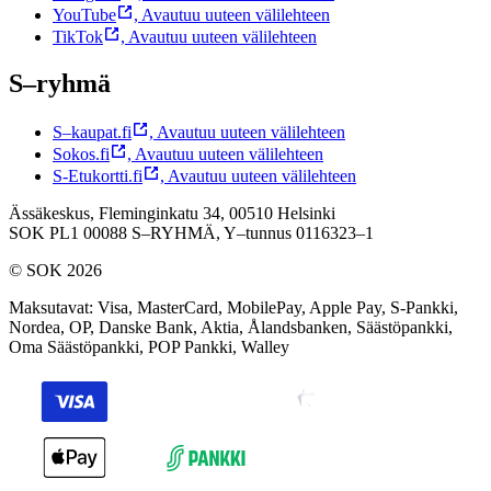
YouTube
,
Avautuu uuteen välilehteen
TikTok
,
Avautuu uuteen välilehteen
S–ryhmä
S–kaupat.fi
,
Avautuu uuteen välilehteen
Sokos.fi
,
Avautuu uuteen välilehteen
S-Etukortti.fi
,
Avautuu uuteen välilehteen
Ässäkeskus, Fleminginkatu 34, 00510 Helsinki
SOK PL1 00088 S–RYHMÄ,
Y–tunnus 0116323–1
© SOK 2026
Maksutavat
:
Visa, MasterCard, MobilePay, Apple Pay, S-Pankki,
Nordea, OP, Danske Bank, Aktia, Ålandsbanken, Säästöpankki,
Oma Säästöpankki, POP Pankki, Walley