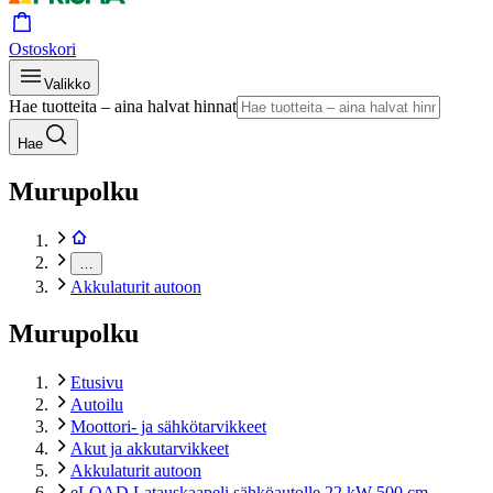
Ostoskori
Valikko
Hae tuotteita – aina halvat hinnat
Hae
Murupolku
…
Akkulaturit autoon
Murupolku
Etusivu
Autoilu
Moottori- ja sähkötarvikkeet
Akut ja akkutarvikkeet
Akkulaturit autoon
eLOAD Latauskaapeli sähköautolle 22 kW 500 cm