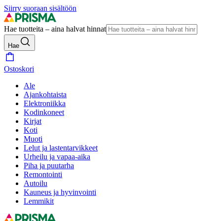
Siirry suoraan sisältöön
Hae tuotteita – aina halvat hinnat
Hae
Ostoskori
Ale
Ajankohtaista
Elektroniikka
Kodinkoneet
Kirjat
Koti
Muoti
Lelut ja lastentarvikkeet
Urheilu ja vapaa-aika
Piha ja puutarha
Remontointi
Autoilu
Kauneus ja hyvinvointi
Lemmikit