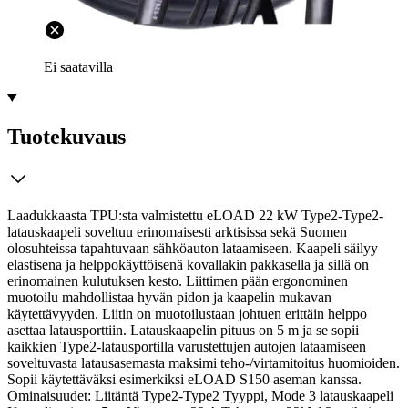
Ei saatavilla
Tuotekuvaus
Laadukkaasta TPU:sta valmistettu eLOAD 22 kW Type2-Type2-
latauskaapeli soveltuu erinomaisesti arktisissa sekä Suomen
olosuhteissa tapahtuvaan sähköauton lataamiseen. Kaapeli säilyy
elastisena ja helppokäyttöisenä kovallakin pakkasella ja sillä on
erinomainen kulutuksen kesto. Liittimen pään ergonominen
muotoilu mahdollistaa hyvän pidon ja kaapelin mukavan
käytettävyyden. Liitin on muotoilustaan johtuen erittäin helppo
asettaa latausporttiin.
Latauskaapelin pituus on 5 m ja se sopii
kaikkien Type2-latausportilla varustettujen autojen lataamiseen
soveltuvasta latausasemasta maksimi teho-/virtamitoitus huomioiden.
Sopii käytettäväksi esimerkiksi eLOAD S150 aseman kanssa.
Ominaisuudet: Liitäntä Type2-Type2 Tyyppi, Mode 3 latauskaapeli