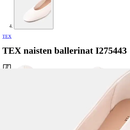
TEX
TEX naisten ballerinat I275443
Alennettu hinta
6,76 €
Asiakasomistajahinta
Hinta ilman S-Etukorttia:
7,95 €
Normaalihinta:
17,95 €
-55%
30 pv alin hinta:
17,95 €
Verkkokaupan hinta