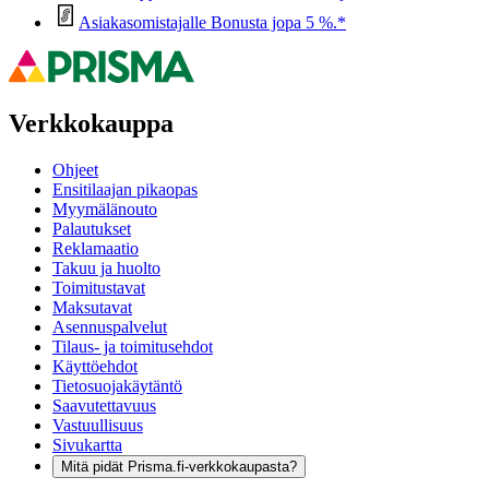
Asiakasomistajalle Bonusta jopa 5 %.*
Verkkokauppa
Ohjeet
Ensitilaajan pikaopas
Myymälänouto
Palautukset
Reklamaatio
Takuu ja huolto
Toimitustavat
Maksutavat
Asennuspalvelut
Tilaus- ja toimitusehdot
Käyttöehdot
Tietosuojakäytäntö
Saavutettavuus
Vastuullisuus
Sivukartta
Mitä pidät Prisma.fi-verkkokaupasta?