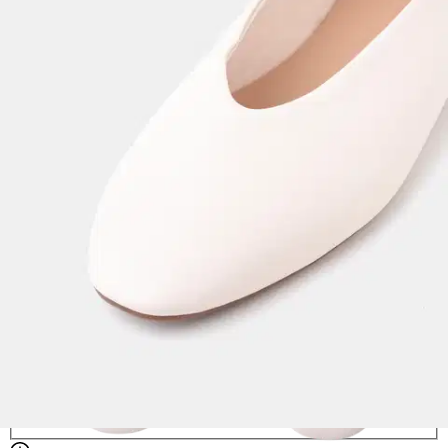
Valittu väri:
OFF WHITE
OFF WHITE
Valittu koko:
Valitse koko
36
Loppu varastosta
37
38
39
40
41
42
Loppu varastosta
Koot ovat EUR kokoja
Valitse toimitustapa
Nouto myymälästä
Toimitus
Ilmainen
Kotiin tai noutopisteeseen
Alk. 0 €
Siirry valitsemaan myymälä