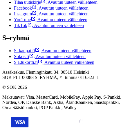
Tilaa uutiskirje
,
Avautuu uuteen välilehteen
Facebook
,
Avautuu uuteen välilehteen
Instagram
,
Avautuu uuteen välilehteen
YouTube
,
Avautuu uuteen välilehteen
TikTok
,
Avautuu uuteen välilehteen
S–ryhmä
S–kaupat.fi
,
Avautuu uuteen välilehteen
Sokos.fi
,
Avautuu uuteen välilehteen
S-Etukortti.fi
,
Avautuu uuteen välilehteen
Ässäkeskus, Fleminginkatu 34, 00510 Helsinki
SOK PL1 00088 S–RYHMÄ,
Y–tunnus 0116323–1
© SOK 2026
Maksutavat
:
Visa, MasterCard, MobilePay, Apple Pay, S-Pankki,
Nordea, OP, Danske Bank, Aktia, Ålandsbanken, Säästöpankki,
Oma Säästöpankki, POP Pankki, Walley