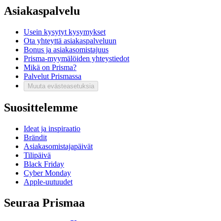
Asiakaspalvelu
Usein kysytyt kysymykset
Ota yhteyttä asiakaspalveluun
Bonus ja asiakasomistajuus
Prisma-myymälöiden yhteystiedot
Mikä on Prisma?
Palvelut Prismassa
Muuta evästeasetuksia
Suosittelemme
Ideat ja inspiraatio
Brändit
Asiakasomistajapäivät
Tilipäivä
Black Friday
Cyber Monday
Apple-uutuudet
Seuraa Prismaa