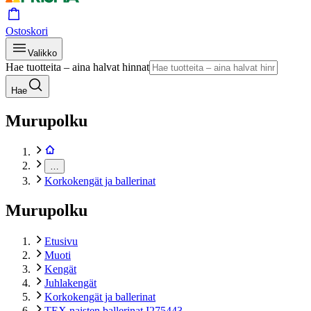
Ostoskori
Valikko
Hae tuotteita – aina halvat hinnat
Hae
Murupolku
…
Korkokengät ja ballerinat
Murupolku
Etusivu
Muoti
Kengät
Juhlakengät
Korkokengät ja ballerinat
TEX naisten ballerinat I275443