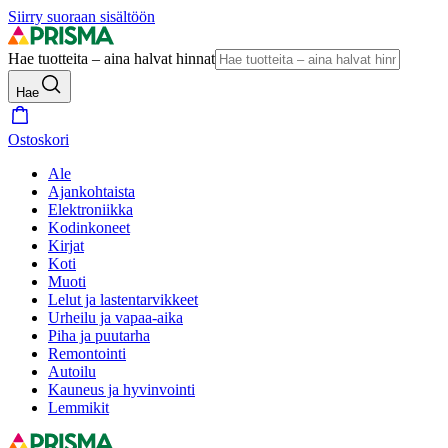
Siirry suoraan sisältöön
Hae tuotteita – aina halvat hinnat
Hae
Ostoskori
Ale
Ajankohtaista
Elektroniikka
Kodinkoneet
Kirjat
Koti
Muoti
Lelut ja lastentarvikkeet
Urheilu ja vapaa-aika
Piha ja puutarha
Remontointi
Autoilu
Kauneus ja hyvinvointi
Lemmikit