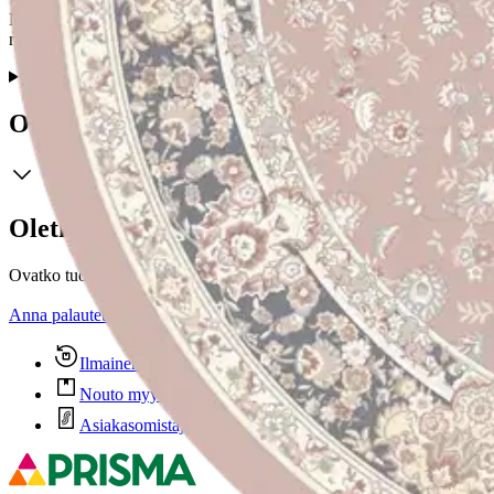
Matilda on kumipohjainen matto. Maton itämainen kuosi sopii lähes kaik
moderniin kuin perinteiseenkin sisustukseen. Matosta on saatavilla ka
Ominaisuudet
Oletko tyytyväinen tuotetietoihin?
Ovatko tuotetiedot riittävät? Jos tuotetiedoissa on puutteita tai niitä v
Anna palautetta
,
Avautuu uuteen välilehteen
Ilmainen palautus 30 päivää.*
Nouto myymälästä ilman toimituskuluja.
Asiakasomistajalle Bonusta jopa 5 %.*