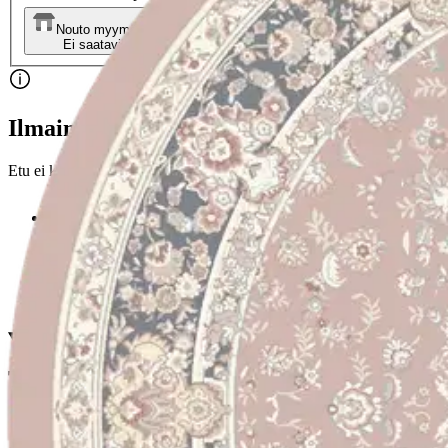
Nouto myymälästä
Toimitus
Ei saatavilla
Kotiin tai noutopisteeseen
Alk. 4,95 €
Ilmainen toimitus yli 100 €:n tilauksille Po
Etu ei koske Suuri‑lisäpalvelulla toimitettavia tuotteita.
Tarkista myymäläsaatavuus
Tuotekuvaus