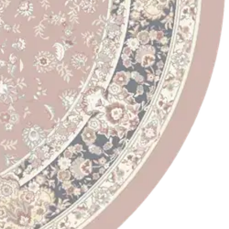
a liukas. Matilda maton itämainen kuosi on ajaton vaihtoehto niin
nttauksella.