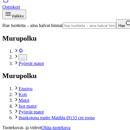
Ostoskori
Valikko
Hae tuotteita – aina halvat hinnat
Hae
Murupolku
…
Pyöreät matot
Murupolku
Etusivu
Koti
Matot
Isot matot
Pyöreät matot
ihankotona matto Matilda Ø133 cm roosa
Tuotekuvat- ja videot
Ohita tuotekuva