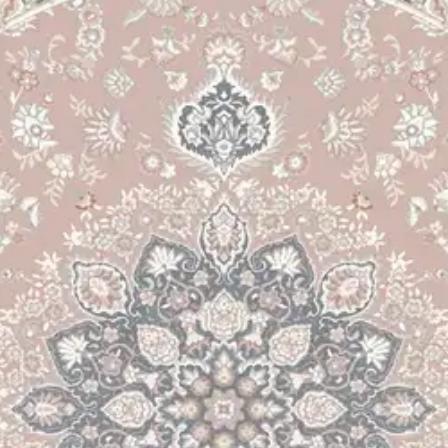
stin pakettiautomaattiin tai palvelupisteesee