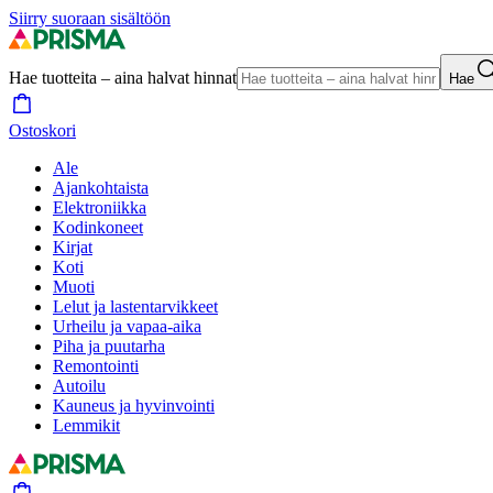
Siirry suoraan sisältöön
Hae tuotteita – aina halvat hinnat
Hae
Ostoskori
Ale
Ajankohtaista
Elektroniikka
Kodinkoneet
Kirjat
Koti
Muoti
Lelut ja lastentarvikkeet
Urheilu ja vapaa-aika
Piha ja puutarha
Remontointi
Autoilu
Kauneus ja hyvinvointi
Lemmikit