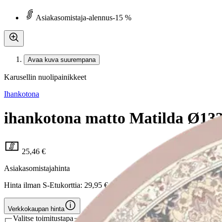
Asiakasomistaja-alennus
-15 %
Avaa kuva suurempana
Karusellin nuolipainikkeet
Ihankotona
ihankotona matto Matilda Ø133
25,46 €
Asiakasomistajahinta
Hinta ilman S-Etukorttia:
29,95 €
Verkkokaupan hinta
Valitse toimitustapa