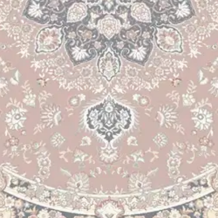
kiin kodin tiloihin. Matossa on pitävä pohjaus, joten se ei ole lattiall
ksi kaunista sävyä. Matilda kumipohjainen matto on viimeistelty lankaka
oisi muuten parantaa, anna palautetta.