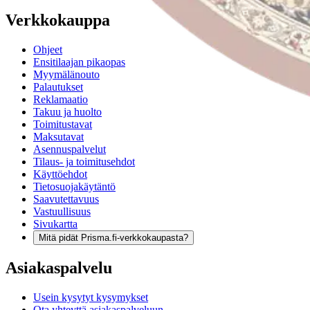
Verkkokauppa
Ohjeet
Ensitilaajan pikaopas
Myymälänouto
Palautukset
Reklamaatio
Takuu ja huolto
Toimitustavat
Maksutavat
Asennuspalvelut
Tilaus- ja toimitusehdot
Käyttöehdot
Tietosuojakäytäntö
Saavutettavuus
Vastuullisuus
Sivukartta
Mitä pidät Prisma.fi-verkkokaupasta?
Asiakaspalvelu
Usein kysytyt kysymykset
Ota yhteyttä asiakaspalveluun