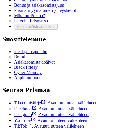
Bonus ja asiakasomistajuus
Prisma-myymälöiden yhteystiedot
Mikä on Prisma?
Palvelut Prismassa
Muuta evästeasetuksia
Suosittelemme
Ideat ja inspiraatio
Brändit
Asiakasomistajapäivät
Black Friday
Cyber Monday
Apple-uutuudet
Seuraa Prismaa
Tilaa uutiskirje
,
Avautuu uuteen välilehteen
Facebook
,
Avautuu uuteen välilehteen
Instagram
,
Avautuu uuteen välilehteen
YouTube
,
Avautuu uuteen välilehteen
TikTok
,
Avautuu uuteen välilehteen