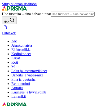
Siirry suoraan sisältöön
Hae tuotteita – aina halvat hinnat
Hae
Ostoskori
Ale
Ajankohtaista
Elektroniikka
Kodinkoneet
Kirjat
Koti
Muoti
Lelut ja lastentarvikkeet
Urheilu ja vapaa-aika
Piha ja puutarha
Remontointi
Autoilu
Kauneus ja hyvinvointi
Lemmikit