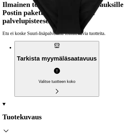
Ilmainen toimitus yli 100 €:n tilauksille
Postin pakettiautomaattiin tai
palvelupisteeseen!
Etu ei koske Suuri‑lisäpalvelulla toimitettavia tuotteita.
Tarkista myymäläsaatavuus
Valitse tuotteen koko
Tuotekuvaus