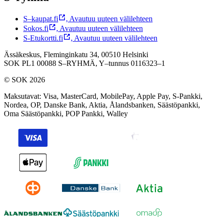
S–kaupat.fi
,
Avautuu uuteen välilehteen
Sokos.fi
,
Avautuu uuteen välilehteen
S-Etukortti.fi
,
Avautuu uuteen välilehteen
Ässäkeskus, Fleminginkatu 34, 00510 Helsinki
SOK PL1 00088 S–RYHMÄ,
Y–tunnus 0116323–1
© SOK 2026
Maksutavat
:
Visa, MasterCard, MobilePay, Apple Pay, S-Pankki,
Nordea, OP, Danske Bank, Aktia, Ålandsbanken, Säästöpankki,
Oma Säästöpankki, POP Pankki, Walley