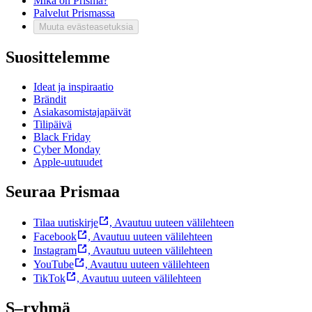
Mikä on Prisma?
Palvelut Prismassa
Muuta evästeasetuksia
Suosittelemme
Ideat ja inspiraatio
Brändit
Asiakasomistajapäivät
Tilipäivä
Black Friday
Cyber Monday
Apple-uutuudet
Seuraa Prismaa
Tilaa uutiskirje
,
Avautuu uuteen välilehteen
Facebook
,
Avautuu uuteen välilehteen
Instagram
,
Avautuu uuteen välilehteen
YouTube
,
Avautuu uuteen välilehteen
TikTok
,
Avautuu uuteen välilehteen
S–ryhmä