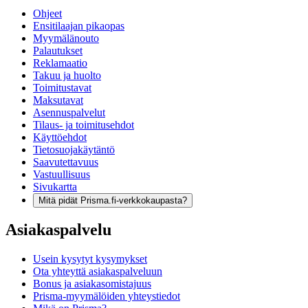
Ohjeet
Ensitilaajan pikaopas
Myymälänouto
Palautukset
Reklamaatio
Takuu ja huolto
Toimitustavat
Maksutavat
Asennuspalvelut
Tilaus- ja toimitusehdot
Käyttöehdot
Tietosuojakäytäntö
Saavutettavuus
Vastuullisuus
Sivukartta
Mitä pidät Prisma.fi-verkkokaupasta?
Asiakaspalvelu
Usein kysytyt kysymykset
Ota yhteyttä asiakaspalveluun
Bonus ja asiakasomistajuus
Prisma-myymälöiden yhteystiedot