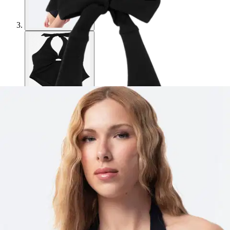
TEX
TEX naisten uimapuku
I275905