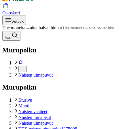
Ostoskori
Valikko
Hae tuotteita – aina halvat hinnat
Hae
Murupolku
…
Naisten uimapuvut
Murupolku
Etusivu
Muoti
Naisten vaatteet
Naisten uima-asut
Naisten uimapuvut
TEX naisten uimapuku I275905