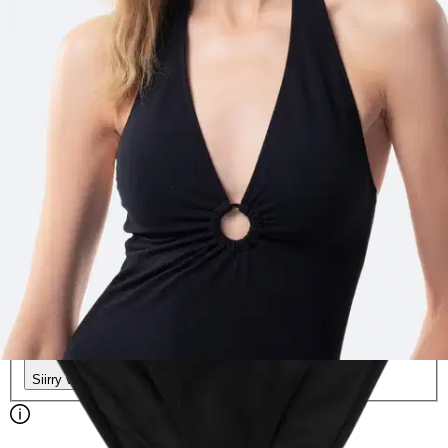
24,95 €
Verkkokaupan hinta
Valittu väri:
BLACK 1
BLACK 1
Valittu koko:
Valitse koko
36
38
40
42
44
46
Valitse toimitustapa
Nouto myymälästä
Toimitus
Ilmainen
Ei saatavilla
Siirry valitsemaan myymälä