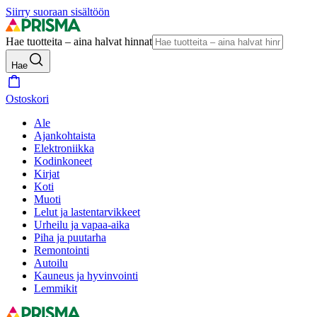
Siirry suoraan sisältöön
Hae tuotteita – aina halvat hinnat
Hae
Ostoskori
Ale
Ajankohtaista
Elektroniikka
Kodinkoneet
Kirjat
Koti
Muoti
Lelut ja lastentarvikkeet
Urheilu ja vapaa-aika
Piha ja puutarha
Remontointi
Autoilu
Kauneus ja hyvinvointi
Lemmikit