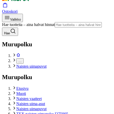
Ostoskori
Valikko
Hae tuotteita – aina halvat hinnat
Hae
Murupolku
…
Naisten uimapuvut
Murupolku
Etusivu
Muoti
Naisten vaatteet
Naisten uima-asut
Naisten uimapuvut
TEX naisten uimapuku I275905