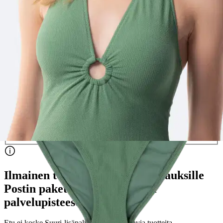
Valittu koko:
Valitse koko
36
38
40
42
44
46
Valitse toimitustapa
Nouto myymälästä
Toimitus
Ilmainen
Kotiin tai noutopisteeseen
Alk. 0 €
Siirry valitsemaan myymälä
Ilmainen toimitus yli 100 €:n tilauksille
Postin pakettiautomaattiin tai
palvelupisteeseen!
Etu ei koske Suuri‑lisäpalvelulla toimitettavia tuotteita.