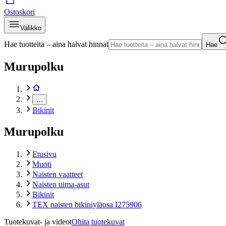
Ostoskori
Valikko
Hae tuotteita – aina halvat hinnat
Hae
Murupolku
…
Bikinit
Murupolku
Etusivu
Muoti
Naisten vaatteet
Naisten uima-asut
Bikinit
TEX naisten bikiniyläosa I275906
Tuotekuvat- ja videot
Ohita tuotekuvat