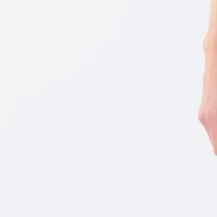
12,71 €
Asiakasomistajahinta
Hinta ilman S-Etukorttia:
14,95 €
Verkkokaupan hinta
Valittu väri:
BLACK 1
BLACK 1
Valittu koko:
Valitse koko
36
Loppu varastosta
38
40
42
44