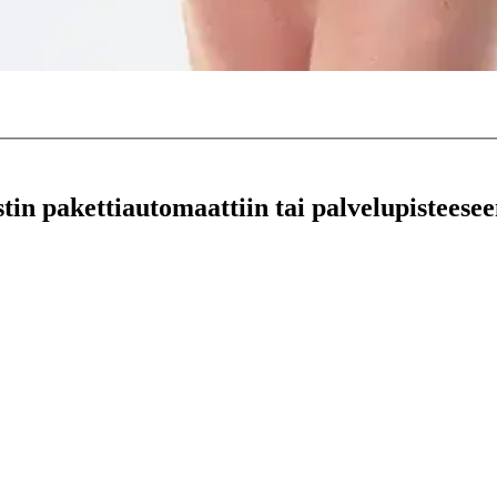
stin pakettiautomaattiin tai palvelupisteesee