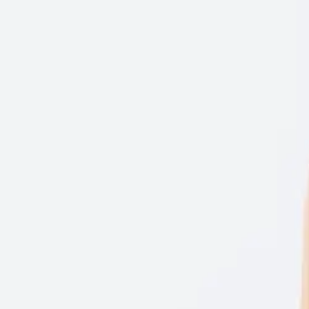
TEX
TEX naisten bikiniyläosa I2759