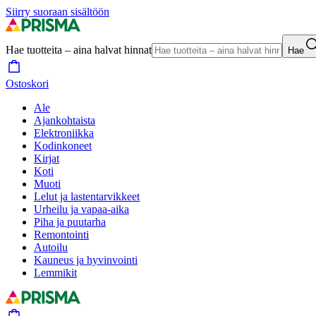
Siirry suoraan sisältöön
Hae tuotteita – aina halvat hinnat
Hae
Ostoskori
Ale
Ajankohtaista
Elektroniikka
Kodinkoneet
Kirjat
Koti
Muoti
Lelut ja lastentarvikkeet
Urheilu ja vapaa-aika
Piha ja puutarha
Remontointi
Autoilu
Kauneus ja hyvinvointi
Lemmikit