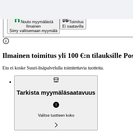
46
Valitse toimitustapa
Nouto myymälästä
Toimitus
Ilmainen
Ei saatavilla
Siirry valitsemaan myymälä
Ilmainen toimitus yli 100 €:n tilauksille Po
Etu ei koske Suuri‑lisäpalvelulla toimitettavia tuotteita.
Tarkista myymäläsaatavuus
Valitse tuotteen koko