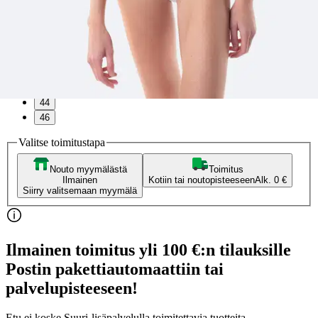
Valittu koko:
Valitse koko
36
38
40
42
44
46
Valitse toimitustapa
Nouto myymälästä
Toimitus
Ilmainen
Kotiin tai noutopisteeseen
Alk. 0 €
Siirry valitsemaan myymälä
Ilmainen toimitus yli 100 €:n tilauksille
Postin pakettiautomaattiin tai
palvelupisteeseen!
Etu ei koske Suuri‑lisäpalvelulla toimitettavia tuotteita.