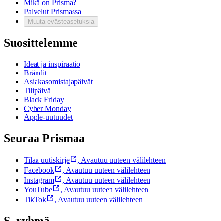
Mikä on Prisma?
Palvelut Prismassa
Muuta evästeasetuksia
Suosittelemme
Ideat ja inspiraatio
Brändit
Asiakasomistajapäivät
Tilipäivä
Black Friday
Cyber Monday
Apple-uutuudet
Seuraa Prismaa
Tilaa uutiskirje
,
Avautuu uuteen välilehteen
Facebook
,
Avautuu uuteen välilehteen
Instagram
,
Avautuu uuteen välilehteen
YouTube
,
Avautuu uuteen välilehteen
TikTok
,
Avautuu uuteen välilehteen
S–ryhmä