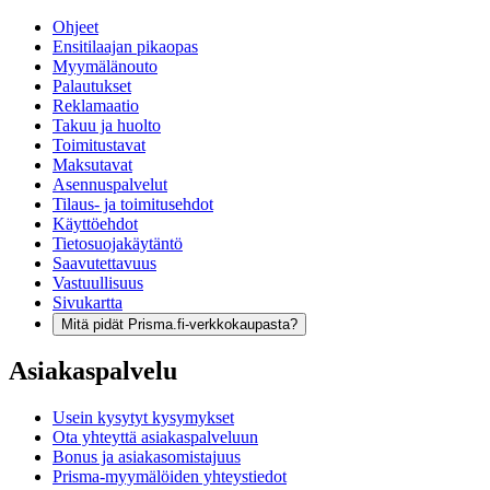
Ohjeet
Ensitilaajan pikaopas
Myymälänouto
Palautukset
Reklamaatio
Takuu ja huolto
Toimitustavat
Maksutavat
Asennuspalvelut
Tilaus- ja toimitusehdot
Käyttöehdot
Tietosuojakäytäntö
Saavutettavuus
Vastuullisuus
Sivukartta
Mitä pidät Prisma.fi-verkkokaupasta?
Asiakaspalvelu
Usein kysytyt kysymykset
Ota yhteyttä asiakaspalveluun
Bonus ja asiakasomistajuus
Prisma-myymälöiden yhteystiedot