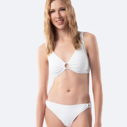
TEX naisten bikiniyläosa
I275906
Alennettu hinta
10,16 €
Asiakasomistajahinta
Hinta ilman S-Etukorttia:
11,95 €
Normaalihinta:
14,95 €
-20%
30 pv alin hinta:
14,95 €
Verkkokaupan hinta
Valittu väri:
OFF WHITE
OFF WHITE