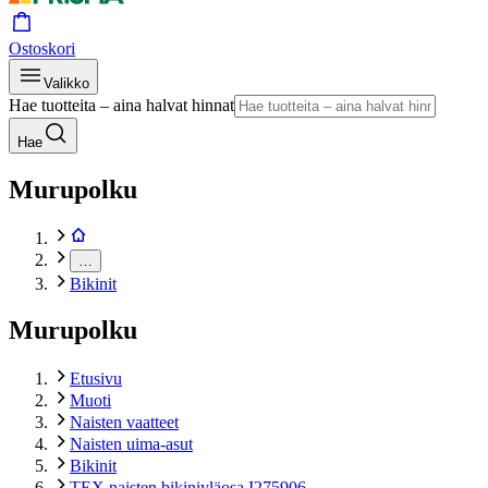
Ostoskori
Valikko
Hae tuotteita – aina halvat hinnat
Hae
Murupolku
…
Bikinit
Murupolku
Etusivu
Muoti
Naisten vaatteet
Naisten uima-asut
Bikinit
TEX naisten bikiniyläosa I275906