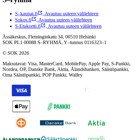
S–kaupat.fi
,
Avautuu uuteen välilehteen
Sokos.fi
,
Avautuu uuteen välilehteen
S-Etukortti.fi
,
Avautuu uuteen välilehteen
Ässäkeskus, Fleminginkatu 34, 00510 Helsinki
SOK PL1 00088 S–RYHMÄ,
Y–tunnus 0116323–1
© SOK 2026
Maksutavat
:
Visa, MasterCard, MobilePay, Apple Pay, S-Pankki,
Nordea, OP, Danske Bank, Aktia, Ålandsbanken, Säästöpankki,
Oma Säästöpankki, POP Pankki, Walley