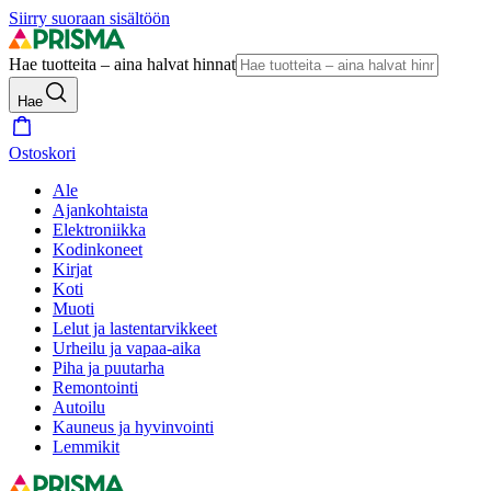
Siirry suoraan sisältöön
Hae tuotteita – aina halvat hinnat
Hae
Ostoskori
Ale
Ajankohtaista
Elektroniikka
Kodinkoneet
Kirjat
Koti
Muoti
Lelut ja lastentarvikkeet
Urheilu ja vapaa-aika
Piha ja puutarha
Remontointi
Autoilu
Kauneus ja hyvinvointi
Lemmikit