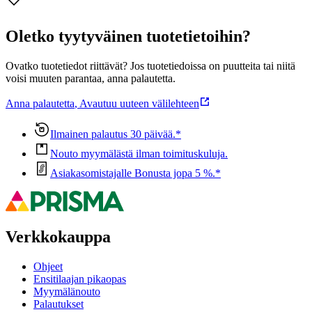
Oletko tyytyväinen tuotetietoihin?
Ovatko tuotetiedot riittävät? Jos tuotetiedoissa on puutteita tai niitä
voisi muuten parantaa, anna palautetta.
Anna palautetta
,
Avautuu uuteen välilehteen
Ilmainen palautus 30 päivää.*
Nouto myymälästä ilman toimituskuluja.
Asiakasomistajalle Bonusta jopa 5 %.*
Verkkokauppa
Ohjeet
Ensitilaajan pikaopas
Myymälänouto
Palautukset