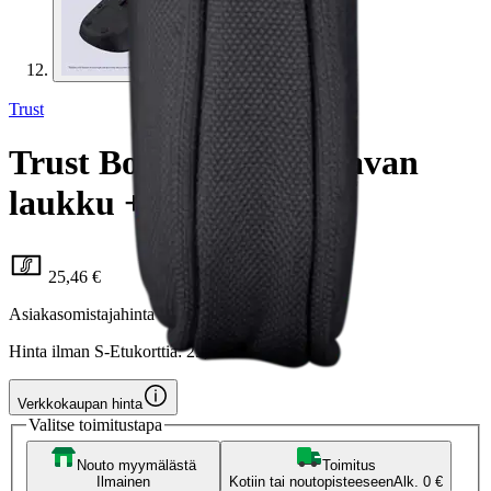
Trust
Trust Bologna kannettavan
laukku + hiiri
25,46 €
Asiakasomistajahinta
Hinta ilman S-Etukorttia:
29,95 €
Verkkokaupan hinta
Valitse toimitustapa
Nouto myymälästä
Toimitus
Ilmainen
Kotiin tai noutopisteeseen
Alk. 0 €