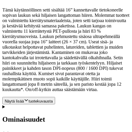
Tämä käytännöllinen setti sisältää 16” kannettavalle tietokoneelle
sopivan laukun sekä hiljaisen langattoman hiiren. Molemmat tuotteet
on valmistettu kierrätysmateriaaleista, joten setti tarjoaa toimivuutta
ja kestävää kehitystä samassa paketissa. Laukun kangas on
valmistettu 11 kierrätetystä PET-pullosta ja hiiri 83 %
kierrätysmuoveista. Laukun pehmustettu sisäosa ultrapehmeällä
vuorella suojaa jopa 16” laitteet (26 × 37 cm).
Useat sisä- ja
ulkotaskut helpottavat puhelinten, latureiden, tablettien ja muiden
tarvikkeiden järjestämistä. Kantaminen on mukavaa joko
kantokahvalla tai irrotettavalla ja säädettävällä olkahihnalla. Setin
hiiri on suunniteltu hiljaiseen ja tarkkaan työskentelyyn. Hiljaiset
painikkeet ja kahden tason DPI-nopeus (800 / 1600 DPI) tukevat
rauhallista käyttöä. Kumiset sivut parantavat otetta ja
molempikätinen muoto sopii kaikille käyttäjille. Hiiri toimii
langattomasti jopa 8 metrin säteellä, ja sen paristo kestää jopa 12
kuukautta*. On/off-kytkin auttaa säästämään virtaa.
Näytä lisää
tuotekuvausta
Ominaisuudet