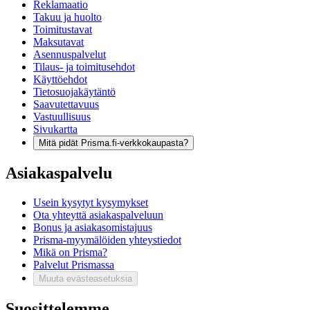
Reklamaatio
Takuu ja huolto
Toimitustavat
Maksutavat
Asennuspalvelut
Tilaus- ja toimitusehdot
Käyttöehdot
Tietosuojakäytäntö
Saavutettavuus
Vastuullisuus
Sivukartta
Mitä pidät Prisma.fi-verkkokaupasta?
Asiakaspalvelu
Usein kysytyt kysymykset
Ota yhteyttä asiakaspalveluun
Bonus ja asiakasomistajuus
Prisma-myymälöiden yhteystiedot
Mikä on Prisma?
Palvelut Prismassa
Muuta evästeasetuksia
Suosittelemme