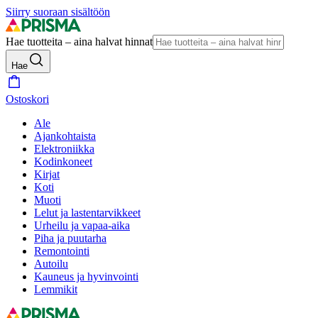
Siirry suoraan sisältöön
Hae tuotteita – aina halvat hinnat
Hae
Ostoskori
Ale
Ajankohtaista
Elektroniikka
Kodinkoneet
Kirjat
Koti
Muoti
Lelut ja lastentarvikkeet
Urheilu ja vapaa-aika
Piha ja puutarha
Remontointi
Autoilu
Kauneus ja hyvinvointi
Lemmikit