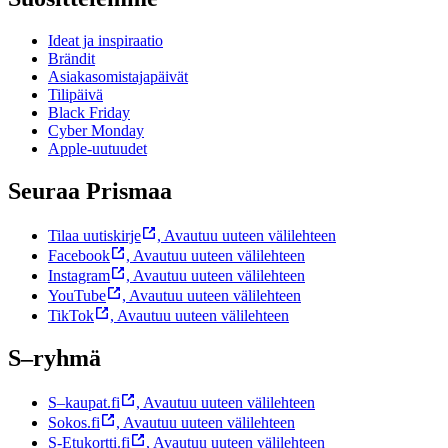
Ideat ja inspiraatio
Brändit
Asiakasomistajapäivät
Tilipäivä
Black Friday
Cyber Monday
Apple-uutuudet
Seuraa Prismaa
Tilaa uutiskirje
,
Avautuu uuteen välilehteen
Facebook
,
Avautuu uuteen välilehteen
Instagram
,
Avautuu uuteen välilehteen
YouTube
,
Avautuu uuteen välilehteen
TikTok
,
Avautuu uuteen välilehteen
S–ryhmä
S–kaupat.fi
,
Avautuu uuteen välilehteen
Sokos.fi
,
Avautuu uuteen välilehteen
S-Etukortti.fi
,
Avautuu uuteen välilehteen