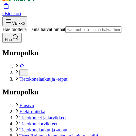
Ostoskori
Valikko
Hae tuotteita – aina halvat hinnat
Hae
Murupolku
…
Tietokonelaukut ja -reput
Murupolku
Etusivu
Elektroniikka
Tietokoneet ja tarvikkeet
Tietokonetarvikkeet
Tietokonelaukut ja -reput
Trust Bologna kannettavan laukku + hiiri