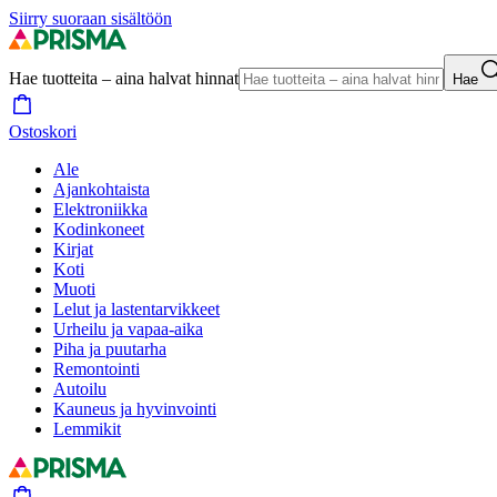
Siirry suoraan sisältöön
Hae tuotteita – aina halvat hinnat
Hae
Ostoskori
Ale
Ajankohtaista
Elektroniikka
Kodinkoneet
Kirjat
Koti
Muoti
Lelut ja lastentarvikkeet
Urheilu ja vapaa-aika
Piha ja puutarha
Remontointi
Autoilu
Kauneus ja hyvinvointi
Lemmikit