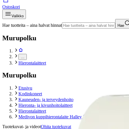
Ostoskori
Valikko
Hae tuotteita – aina halvat hinnat
Hae
Murupolku
…
Hierontalaitteet
Murupolku
Etusivu
Kodinkoneet
Kauneuden- ja terveydenhoito
Hieronta- ja kivunhoitolaitteet
Hierontalaitteet
Medivon kuppihierontalaite Halley 2
Tuotekuvat- ja videot
Ohita tuotekuvat