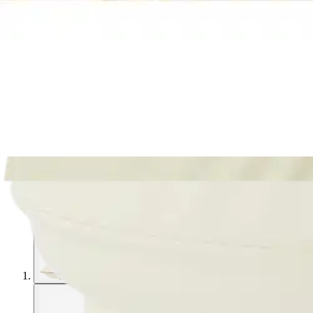
Avaa kuva suurempana
Avaa kuva suurempana
Avaa kuva suurempana
Avaa kuva suurempana
Avaa kuva suurempana
Avaa kuva suurempana
Avaa kuva suurempana
Karusellin nuolipainikkeet
Seuraava
Karusellin pikakuvakkeet