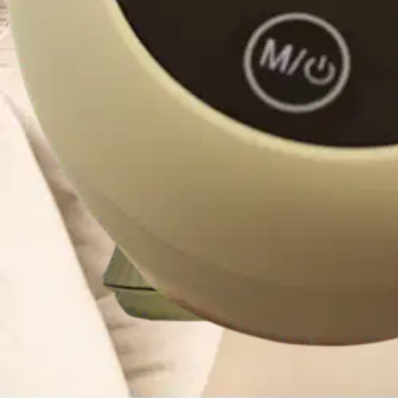
Asiakasomistaja-alennus
-15 %
Avaa kuva suurempana
Avaa kuva suurempana
Avaa kuva suurempana
Avaa kuva suurempana
Avaa kuva suurempana