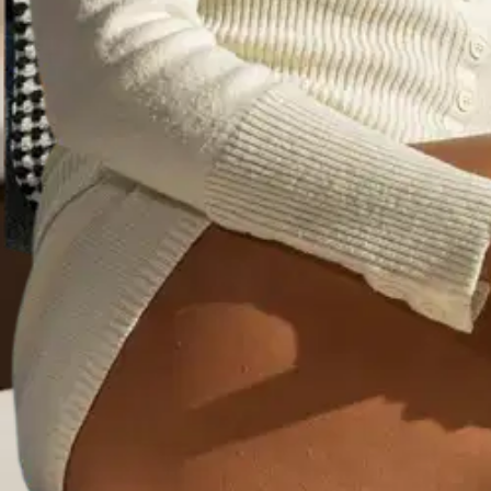
Avaa kuva suurempana
Avaa kuva suurempana
Avaa kuva suurempana
Avaa kuva suurempana
Avaa kuva suurempana
Avaa kuva suurempana
Avaa kuva suurempana
Karusellin nuolipainikkeet
Seuraava
Karusellin pikakuvakkeet