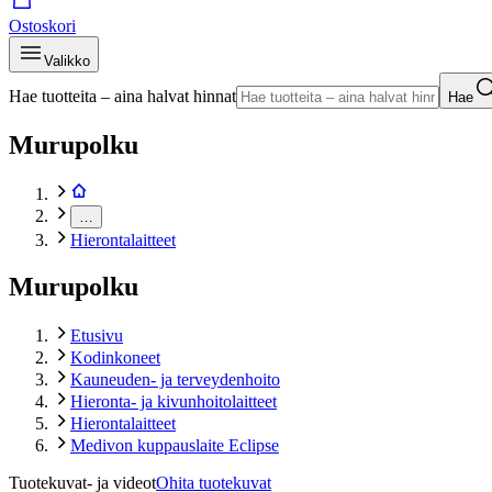
Ostoskori
Valikko
Hae tuotteita – aina halvat hinnat
Hae
Murupolku
…
Hierontalaitteet
Murupolku
Etusivu
Kodinkoneet
Kauneuden- ja terveydenhoito
Hieronta- ja kivunhoitolaitteet
Hierontalaitteet
Medivon kuppauslaite Eclipse
Tuotekuvat- ja videot
Ohita tuotekuvat