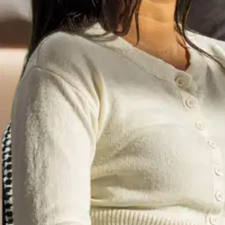
Asiakasomistaja-alennus
-15 %
Avaa kuva suurempana
Avaa kuva suurempana