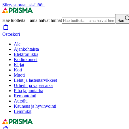
Siirry suoraan sisältöön
Hae tuotteita – aina halvat hinnat
Hae
Ostoskori
Ale
Ajankohtaista
Elektroniikka
Kodinkoneet
Kirjat
Koti
Muoti
Lelut ja lastentarvikkeet
Urheilu ja vapaa-aika
Piha ja puutarha
Remontointi
Autoilu
Kauneus ja hyvinvointi
Lemmikit