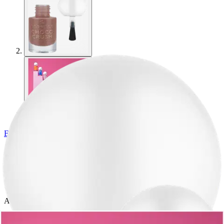
Essence
essence CHOCO CRUSH mini
nail polish 17 5 ml
Alennettu hinta
1,01 €
202,00 €/l