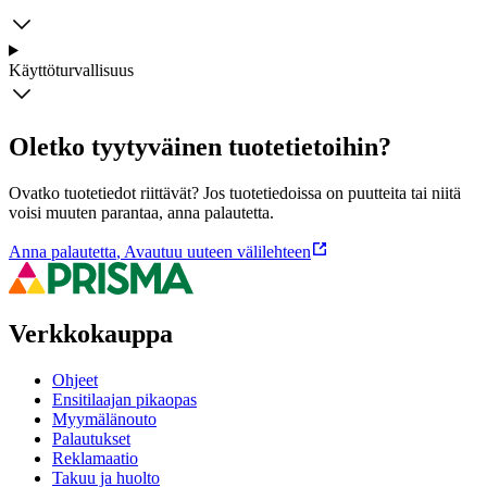
Käyttöturvallisuus
Oletko tyytyväinen tuotetietoihin?
Ovatko tuotetiedot riittävät? Jos tuotetiedoissa on puutteita tai niitä
voisi muuten parantaa, anna palautetta.
Anna palautetta
,
Avautuu uuteen välilehteen
Verkkokauppa
Ohjeet
Ensitilaajan pikaopas
Myymälänouto
Palautukset
Reklamaatio
Takuu ja huolto