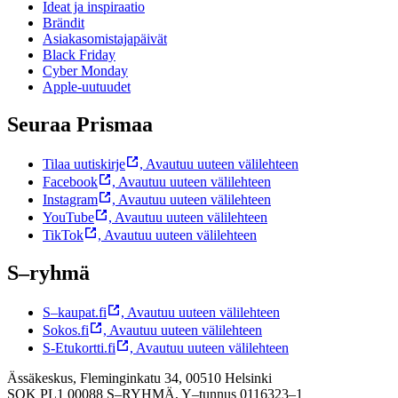
Ideat ja inspiraatio
Brändit
Asiakasomistajapäivät
Black Friday
Cyber Monday
Apple-uutuudet
Seuraa Prismaa
Tilaa uutiskirje
,
Avautuu uuteen välilehteen
Facebook
,
Avautuu uuteen välilehteen
Instagram
,
Avautuu uuteen välilehteen
YouTube
,
Avautuu uuteen välilehteen
TikTok
,
Avautuu uuteen välilehteen
S–ryhmä
S–kaupat.fi
,
Avautuu uuteen välilehteen
Sokos.fi
,
Avautuu uuteen välilehteen
S-Etukortti.fi
,
Avautuu uuteen välilehteen
Ässäkeskus, Fleminginkatu 34, 00510 Helsinki
SOK PL1 00088 S–RYHMÄ,
Y–tunnus 0116323–1