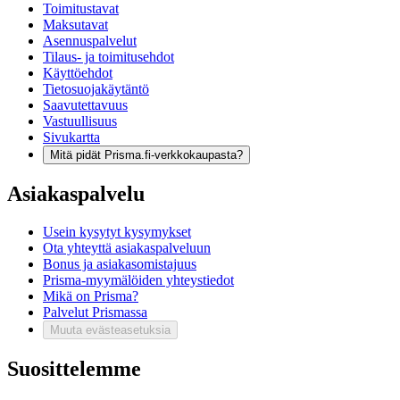
Toimitustavat
Maksutavat
Asennuspalvelut
Tilaus- ja toimitusehdot
Käyttöehdot
Tietosuojakäytäntö
Saavutettavuus
Vastuullisuus
Sivukartta
Mitä pidät Prisma.fi-verkkokaupasta?
Asiakaspalvelu
Usein kysytyt kysymykset
Ota yhteyttä asiakaspalveluun
Bonus ja asiakasomistajuus
Prisma-myymälöiden yhteystiedot
Mikä on Prisma?
Palvelut Prismassa
Muuta evästeasetuksia
Suosittelemme