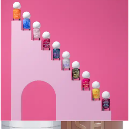
Normaalihinta:
1,19 €
-15%
Verkkokaupan hinta
Hinta ja saatavuus voivat vaihdella myymälöittäin
Valitse toimitustapa
Nouto myymälästä
Toimitus
Ei saatavilla
Ei saatavilla
Ilmainen toimitus yli 100 €:n tilauksille
Postin pakettiautomaattiin tai
palvelupisteeseen!
Etu ei koske Suuri‑lisäpalvelulla toimitettavia tuotteita.
Tarkista myymäläsaatavuus