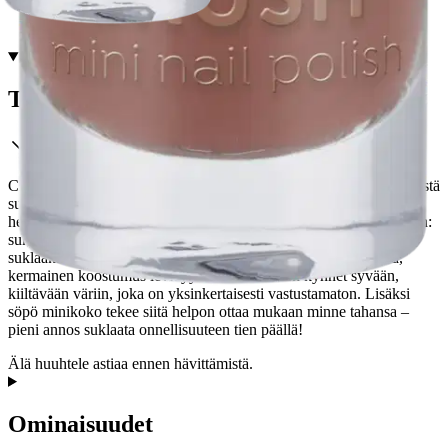
Tuotekuvaus
CHOCO CRUSH Mini Nail Polish 17 tekee jokaisesta manikyyristä
suklaahetken! Tämä täyteläinen suklaanruskea sävy näyttää
herkulliselta, ja kun se on kuivunut, se paljastaa makean yllätyksen:
suklaan tuoksun, joka muistuttaa välittömästi vastaleivotusta
suklaakakusta! Täydellinen kaikille kauneuden ystäville! Sileä,
kermainen koostumus levittyy vaivatta käärien kynnet syvään,
kiiltävään väriin, joka on yksinkertaisesti vastustamaton. Lisäksi
söpö minikoko tekee siitä helpon ottaa mukaan minne tahansa –
pieni annos suklaata onnellisuuteen tien päällä!
Älä huuhtele astiaa ennen hävittämistä.
Ominaisuudet