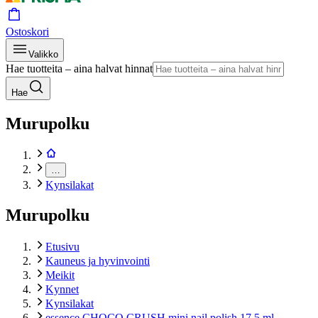
Ostoskori
Valikko
Hae tuotteita – aina halvat hinnat
Hae
Murupolku
…
Kynsilakat
Murupolku
Etusivu
Kauneus ja hyvinvointi
Meikit
Kynnet
Kynsilakat
essence CHOCO CRUSH mini nail polish 17 5 ml