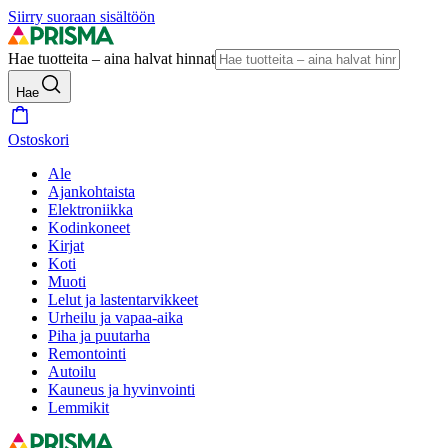
Siirry suoraan sisältöön
Hae tuotteita – aina halvat hinnat
Hae
Ostoskori
Ale
Ajankohtaista
Elektroniikka
Kodinkoneet
Kirjat
Koti
Muoti
Lelut ja lastentarvikkeet
Urheilu ja vapaa-aika
Piha ja puutarha
Remontointi
Autoilu
Kauneus ja hyvinvointi
Lemmikit