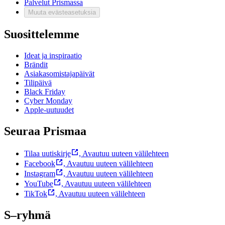
Palvelut Prismassa
Muuta evästeasetuksia
Suosittelemme
Ideat ja inspiraatio
Brändit
Asiakasomistajapäivät
Tilipäivä
Black Friday
Cyber Monday
Apple-uutuudet
Seuraa Prismaa
Tilaa uutiskirje
,
Avautuu uuteen välilehteen
Facebook
,
Avautuu uuteen välilehteen
Instagram
,
Avautuu uuteen välilehteen
YouTube
,
Avautuu uuteen välilehteen
TikTok
,
Avautuu uuteen välilehteen
S–ryhmä