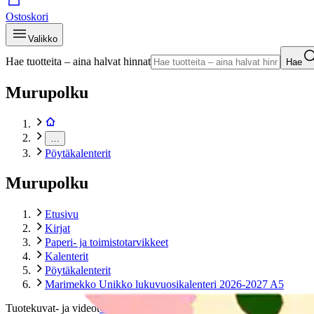
Ostoskori
Valikko
Hae tuotteita – aina halvat hinnat
Hae
Murupolku
…
Pöytäkalenterit
Murupolku
Etusivu
Kirjat
Paperi- ja toimistotarvikkeet
Kalenterit
Pöytäkalenterit
Marimekko Unikko lukuvuosikalenteri 2026-2027 A5
Tuotekuvat- ja videot
Ohita tuotekuva