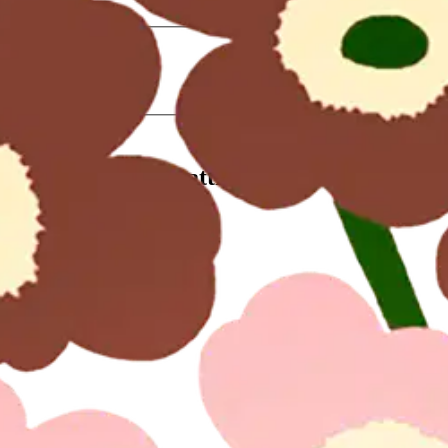
stin pakettiautomaattiin tai palvelupisteesee