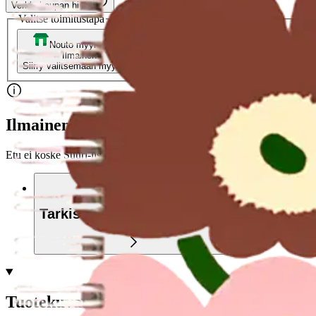
Verkkokaupan hinta
Valitse toimitustapa
Nouto myymälästä
Toimitus
Ilmainen
Ei saatavilla
Siirry valitsemaan myymälä
Ilmainen toimitus yli 100 €:n tilauksille Po
Etu ei koske Suuri‑lisäpalvelulla toimitettavia tuotteita.
Tarkista myymäläsaatavuus
Tuotekuvaus