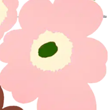
kä vapaa-ajalla. Kalenterissa on tilaa muistiinpanoille sekä valmiita