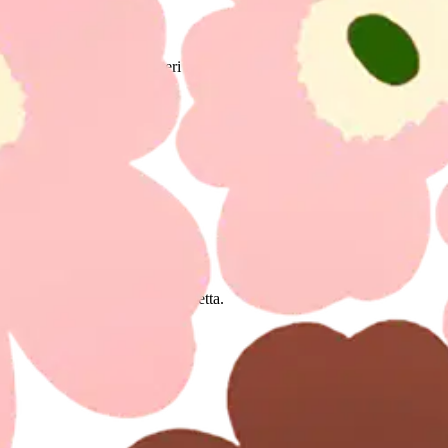
n 15x21 cm, joten kalenteri kulkee mukanasi helposti koulussa, töissä se
oisi muuten parantaa, anna palautetta.