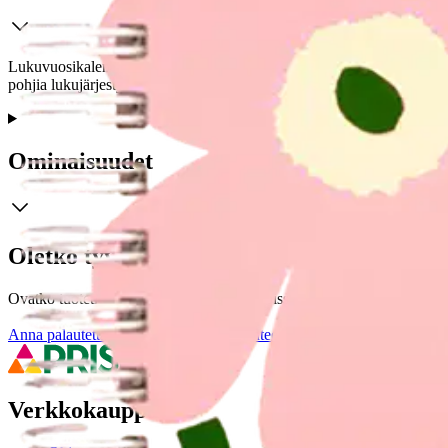
Lukuvuosikalenteri 26-27 kauniilla Unikko-kuosilla. Kalenterin koko o
pohjia lukujärjestyksille.
Ominaisuudet
Oletko tyytyväinen tuotetietoihin?
Ovatko tuotetiedot riittävät? Jos tuotetiedoissa on puutteita tai niitä v
Anna palautetta
,
Avautuu uuteen välilehteen
Verkkokauppa