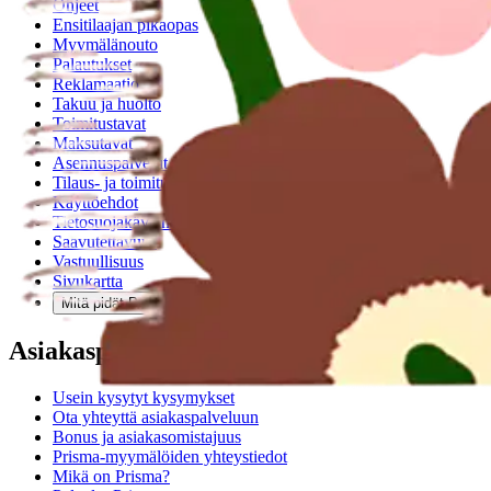
Ohjeet
Ensitilaajan pikaopas
Myymälänouto
Palautukset
Reklamaatio
Takuu ja huolto
Toimitustavat
Maksutavat
Asennuspalvelut
Tilaus- ja toimitusehdot
Käyttöehdot
Tietosuojakäytäntö
Saavutettavuus
Vastuullisuus
Sivukartta
Mitä pidät Prisma.fi-verkkokaupasta?
Asiakaspalvelu
Usein kysytyt kysymykset
Ota yhteyttä asiakaspalveluun
Bonus ja asiakasomistajuus
Prisma-myymälöiden yhteystiedot
Mikä on Prisma?