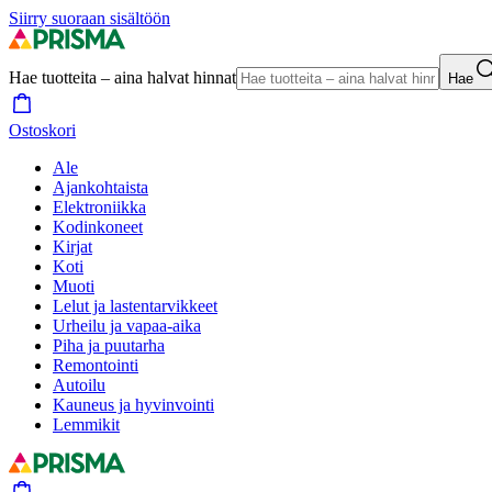
Siirry suoraan sisältöön
Hae tuotteita – aina halvat hinnat
Hae
Ostoskori
Ale
Ajankohtaista
Elektroniikka
Kodinkoneet
Kirjat
Koti
Muoti
Lelut ja lastentarvikkeet
Urheilu ja vapaa-aika
Piha ja puutarha
Remontointi
Autoilu
Kauneus ja hyvinvointi
Lemmikit