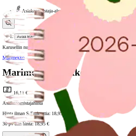
Asiakasomistaja-alennus
-15 %
Avaa kuva suurempana
Karusellin nuolipainikkeet
Marimekko
Marimekko Unikko lukuvuosika
16,11 €
Asiakasomistajahinta
Hinta ilman S-Etukorttia:
18,95 €
30 pv alin hinta:
18,95 €