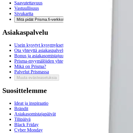
Saavutettavuus
Vastuullisuus
Sivukartta
Mitä pidät Prisma.fi-verkkokaupasta?
Asiakaspalvelu
Usein kysytyt kysymykset
Ota yhteyttä asiakaspalveluun
Bonus ja asiakasomistajuus
Prisma-myymälöiden yhteystiedot
Mikä on Prisma?
Palvelut Prismassa
Muuta evästeasetuksia
Suosittelemme
Ideat ja inspiraatio
Brändit
Asiakasomistajapäivät
Tilipäivä
Black Friday
Cyber Monday