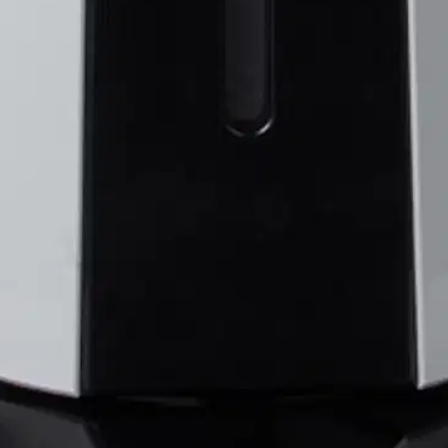
rdea, OP, Danske Bank, Aktia, Ålandsbanken, Säästöpankki, Oma Sääs