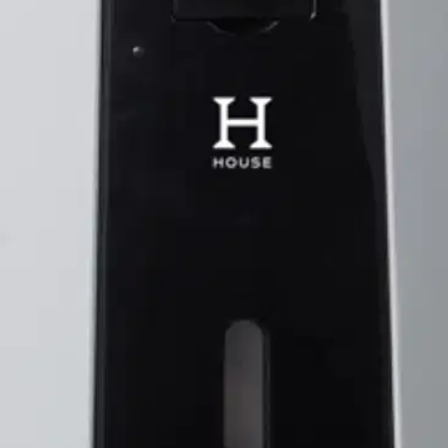
oisi muuten parantaa, anna palautetta.