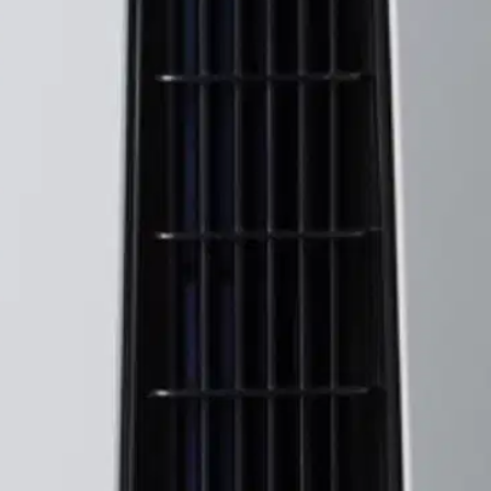
stin pakettiautomaattiin tai palvelupisteesee