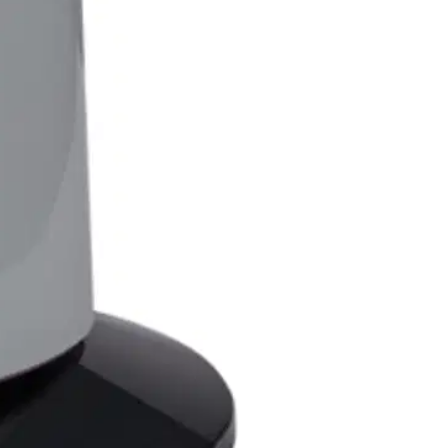
töpankki, POP Pankki, Walley