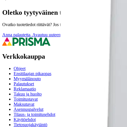
Oletko tyytyväinen tuotetietoihin?
Ovatko tuotetiedot riittävät? Jos tuotetiedoissa on puutteita tai niitä v
Anna palautetta
,
Avautuu uuteen välilehteen
Verkkokauppa
Ohjeet
Ensitilaajan pikaopas
Myymälänouto
Palautukset
Reklamaatio
Takuu ja huolto
Toimitustavat
Maksutavat
Asennuspalvelut
Tilaus- ja toimitusehdot
Käyttöehdot
Tietosuojakäytäntö