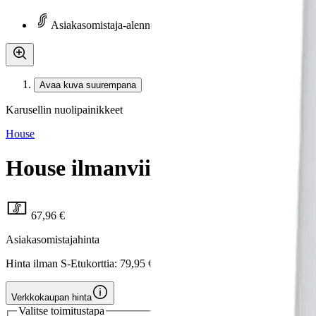
Asiakasomistaja-alennus
-15 %
Avaa kuva suurempana
Karusellin nuolipainikkeet
House
House ilmanviilentäjä TFM032
67,96 €
Asiakasomistajahinta
Hinta ilman S-Etukorttia:
79,95 €
Verkkokaupan hinta
Valitse toimitustapa