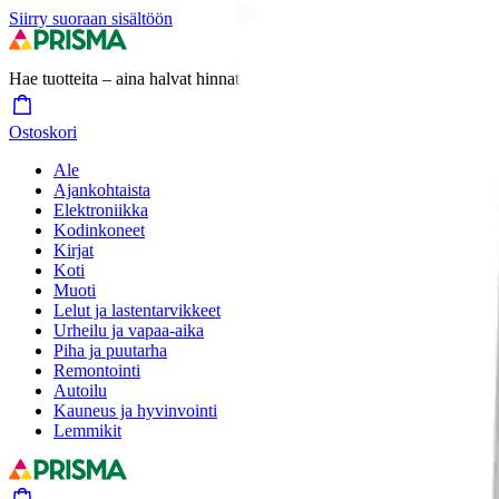
Siirry suoraan sisältöön
Hae tuotteita – aina halvat hinnat
Hae
Ostoskori
Ale
Ajankohtaista
Elektroniikka
Kodinkoneet
Kirjat
Koti
Muoti
Lelut ja lastentarvikkeet
Urheilu ja vapaa-aika
Piha ja puutarha
Remontointi
Autoilu
Kauneus ja hyvinvointi
Lemmikit