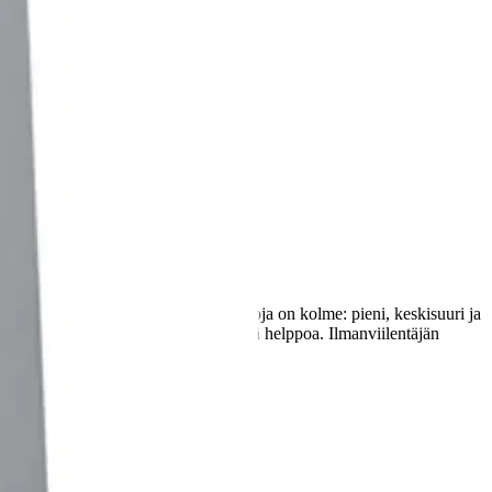
hokkaan viilentämisen. Nopeusvaihtoehtoja on kolme: pieni, keskisuuri ja
käsin, ja selkeä näyttö tekee käytöstä helppoa. Ilmanviilentäjän