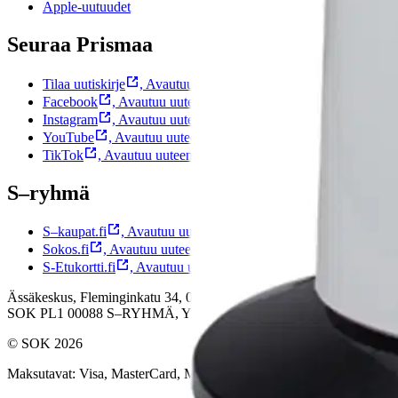
Apple-uutuudet
Seuraa Prismaa
Tilaa uutiskirje
,
Avautuu uuteen välilehteen
Facebook
,
Avautuu uuteen välilehteen
Instagram
,
Avautuu uuteen välilehteen
YouTube
,
Avautuu uuteen välilehteen
TikTok
,
Avautuu uuteen välilehteen
S–ryhmä
S–kaupat.fi
,
Avautuu uuteen välilehteen
Sokos.fi
,
Avautuu uuteen välilehteen
S-Etukortti.fi
,
Avautuu uuteen välilehteen
Ässäkeskus, Fleminginkatu 34, 00510 Helsinki
SOK PL1 00088 S–RYHMÄ,
Y–tunnus 0116323–1
© SOK 2026
Maksutavat
:
Visa, MasterCard, MobilePay, Apple Pay, S-Pankki, No