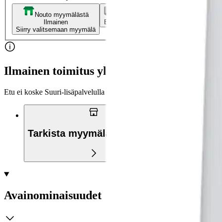
Nouto myymälästä
Toimitus
Ilmainen
Ei saatavilla
Siirry valitsemaan myymälä
Ilmainen toimitus yli 100 €:n tilauksille Po
Etu ei koske Suuri‑lisäpalvelulla toimitettavia tuotteita.
Tarkista myymäläsaatavuus
Avainominaisuudet