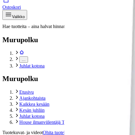
Ostoskori
Valikko
Hae tuotteita – aina halvat hinnat
Hae
Murupolku
…
Juhlat kotona
Murupolku
Etusivu
Ajankohtaista
Kaikkea kesään
Kesän juhliin
Juhlat kotona
House ilmanviilentäjä TFM0325
Tuotekuvat- ja videot
Ohita tuotekuva