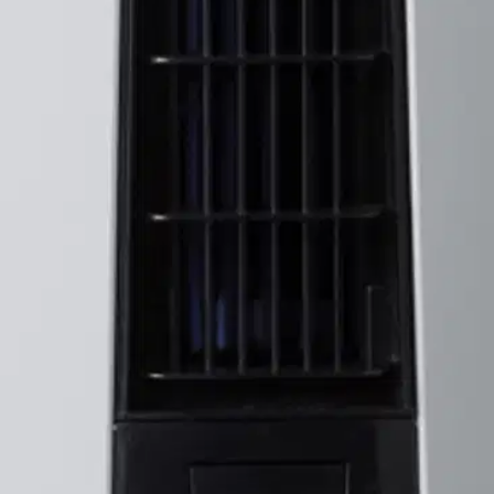
Tornituuletin on varustettu 3 litran vesisäiliöllä, mikä mahdollistaa te
-ohjaimen ansiosta tuulettimen käyttäminen onnistuu mukavasti sohvalta 