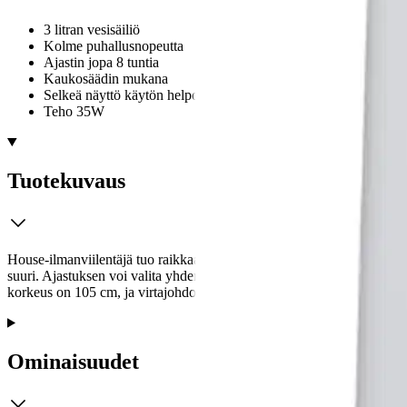
3 litran vesisäiliö
Kolme puhallusnopeutta
Ajastin jopa 8 tuntia
Kaukosäädin mukana
Selkeä näyttö käytön helpottamiseksi
Teho 35W
Tuotekuvaus
House-ilmanviilentäjä tuo raikkaan ja miellyttävän ilmavirran kotiisi. 
suuri. Ajastuksen voi valita yhden ja kahdeksan tunnin välillä. Kauko
korkeus on 105 cm, ja virtajohdon pituus 1,5 metriä. Teho 35 W.
Ominaisuudet