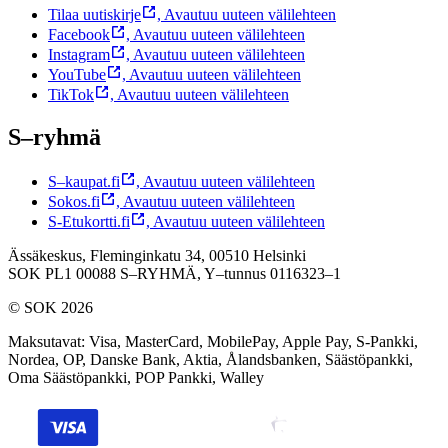
Tilaa uutiskirje
,
Avautuu uuteen välilehteen
Facebook
,
Avautuu uuteen välilehteen
Instagram
,
Avautuu uuteen välilehteen
YouTube
,
Avautuu uuteen välilehteen
TikTok
,
Avautuu uuteen välilehteen
S–ryhmä
S–kaupat.fi
,
Avautuu uuteen välilehteen
Sokos.fi
,
Avautuu uuteen välilehteen
S-Etukortti.fi
,
Avautuu uuteen välilehteen
Ässäkeskus, Fleminginkatu 34, 00510 Helsinki
SOK PL1 00088 S–RYHMÄ,
Y–tunnus 0116323–1
© SOK 2026
Maksutavat
:
Visa, MasterCard, MobilePay, Apple Pay, S-Pankki,
Nordea, OP, Danske Bank, Aktia, Ålandsbanken, Säästöpankki,
Oma Säästöpankki, POP Pankki, Walley