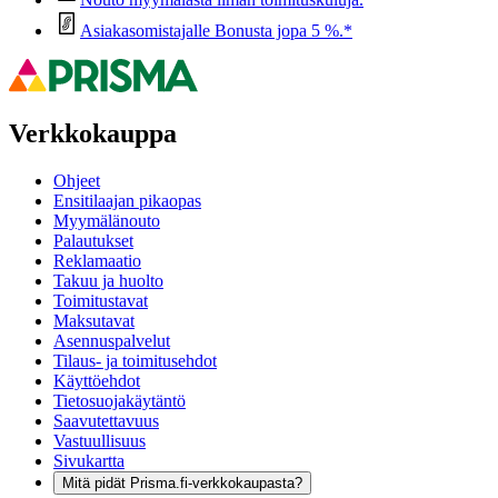
Asiakasomistajalle Bonusta jopa 5 %.*
Verkkokauppa
Ohjeet
Ensitilaajan pikaopas
Myymälänouto
Palautukset
Reklamaatio
Takuu ja huolto
Toimitustavat
Maksutavat
Asennuspalvelut
Tilaus- ja toimitusehdot
Käyttöehdot
Tietosuojakäytäntö
Saavutettavuus
Vastuullisuus
Sivukartta
Mitä pidät Prisma.fi-verkkokaupasta?