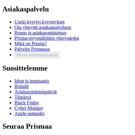
Asiakaspalvelu
Usein kysytyt kysymykset
Ota yhteyttä asiakaspalveluun
Bonus ja asiakasomistajuus
Prisma-myymälöiden yhteystiedot
Mikä on Prisma?
Palvelut Prismassa
Muuta evästeasetuksia
Suosittelemme
Ideat ja inspiraatio
Brändit
Asiakasomistajapäivät
Tilipäivä
Black Friday
Cyber Monday
Apple-uutuudet
Seuraa Prismaa