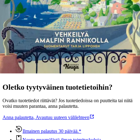
dekkaristeista. Hänen teoksiaan on myyty miljoonia kappaleita.
Anette de la Motte (s. 1970) on kieltenopettaja, jolla on ollut
merkittävä rooli Andersin taustavoimana. He ovat myös aviopari.
Taustaltaan italialainen Anette tuntee vanhan kotimaansa taiteen ja
ruokakulttuurin. Se näkyy jälleen lopputuloksessa.
Näytä lisää
tuotekuvausta
Ominaisuudet
Oletko tyytyväinen tuotetietoihin?
Ovatko tuotetiedot riittävät? Jos tuotetiedoissa on puutteita tai niitä
voisi muuten parantaa, anna palautetta.
Anna palautetta
,
Avautuu uuteen välilehteen
Ilmainen palautus 30 päivää.*
Nouto myymälästä ilman toimituskuluja.