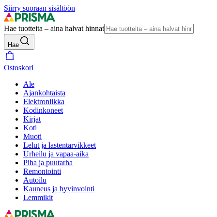
Siirry suoraan sisältöön
Hae tuotteita – aina halvat hinnat
Hae
Ostoskori
Ale
Ajankohtaista
Elektroniikka
Kodinkoneet
Kirjat
Koti
Muoti
Lelut ja lastentarvikkeet
Urheilu ja vapaa-aika
Piha ja puutarha
Remontointi
Autoilu
Kauneus ja hyvinvointi
Lemmikit