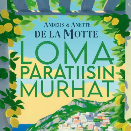
Ei saatavilla
Tuotekuvaus
Sitruunalehtoja, limoncelloa, herkullisia leivonnaisia – ja uusi,
arvoituksellinen kuolemantapaus. Huippuluokan cozy crime -
mysteeri tarjoilee kiperiä juonenkäänteitä Italian hurmaavissa
maisemissa. Historianopettaja Hugo Lind on päättänyt jäädä Caprin-
matkaltaan Italiaan. Hän on ihastunut matkanjohtaja Lara
Belmonteen, ja kun Lara tarvitsee bussikuskia, Hugo tarttuu
empimättä toimeen. Lara on järjestänyt luksusretken Amalfin
rannikolle.
Mukaan on tulossa ruotsalaisen yrittäjäperheen
patriarkka, jonka huhutaan olevan vetäytymässä
makeisimperiuminsa johtotehtävistä. Mutta kenen hyväksi? Ja kuka
nousee vallan huipulle? Onko joku matkaseurueesta valmis jopa
murhaamaan voittaakseen valtataistelun? Vehkeilyä Amalfin
rannikolla tarjoilee lukijalle aurinkoa, ihanaa ruokaa ja jännittäviä
juonenkäänteitä kuin Agatha Christie konsanaan. Se jatkaa kehutun
Kuolema Caprilla -teoksen avaamaa Lomaparatiisin murhat -sarjaa.
Anders de la Motte (s. 1971) on yksi suosituimmista ruotsalaisista