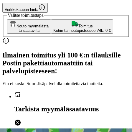
Verkkokaupan hinta
Valitse toimitustapa
Nouto myymälästä
Toimitus
Ei saatavilla
Kotiin tai noutopisteeseen
Alk. 0 €
Ilmainen toimitus yli 100 €:n tilauksille
Postin pakettiautomaattiin tai
palvelupisteeseen!
Etu ei koske Suuri‑lisäpalvelulla toimitettavia tuotteita.
Tarkista myymäläsaatavuus