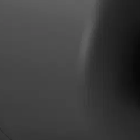
n käyttää kiinteästi asennettuna tai siirrettävänä kasteluvesipumppuna p
oisi muuten parantaa, anna palautetta.