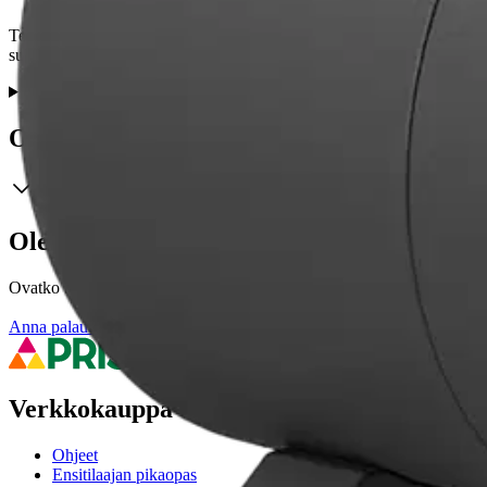
Tehokas paisuntasäiliöllä varustettu painevesiautomaatti, jota voidaa
suljetaan.
Ominaisuudet
Oletko tyytyväinen tuotetietoihin?
Ovatko tuotetiedot riittävät? Jos tuotetiedoissa on puutteita tai niitä v
Anna palautetta
,
Avautuu uuteen välilehteen
Verkkokauppa
Ohjeet
Ensitilaajan pikaopas