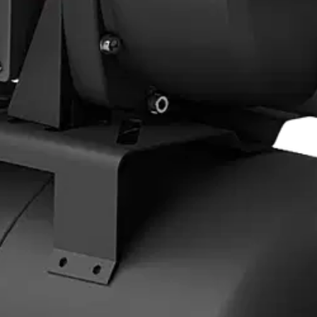
stin pakettiautomaattiin tai palvelupisteesee