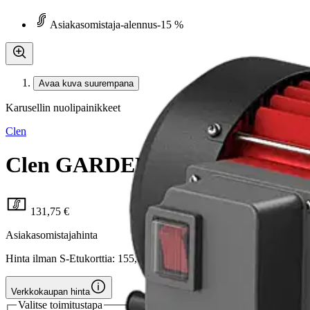
Asiakasomistaja-alennus
-15 %
Avaa kuva suurempana
Karusellin nuolipainikkeet
Clen
Clen GARDEN 800 Vesiautomaa
131,75 €
Asiakasomistajahinta
Hinta ilman S-Etukorttia:
155,00 €
Verkkokaupan hinta
Valitse toimitustapa