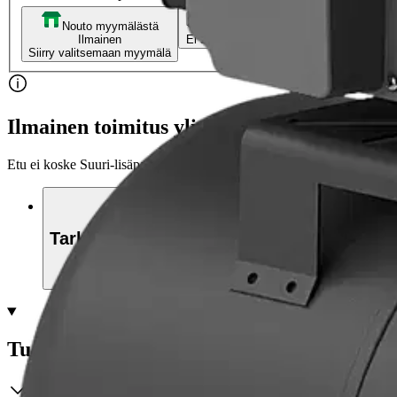
Nouto myymälästä
Toimitus
Ilmainen
Ei saatavilla
Siirry valitsemaan myymälä
Ilmainen toimitus yli 100 €:n tilauksille Po
Etu ei koske Suuri‑lisäpalvelulla toimitettavia tuotteita.
Tarkista myymäläsaatavuus
Tuotekuvaus