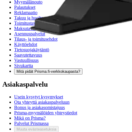
Myymälänouto
Palautukset
Reklamaatio
Takuu ja huolto
Toimitustavat
Maksutavat
Asennuspalvelut
Tilaus- ja toimitusehdot
Käyttöehdot
Tietosuojakäytäntö
Saavutettavuus
Vastuullisuus
Sivukartta
Mitä pidät Prisma.fi-verkkokaupasta?
Asiakaspalvelu
Usein kysytyt kysymykset
Ota yhteyttä asiakaspalveluun
Bonus ja asiakasomistajuus
Prisma-myymälöiden yhteystiedot
Mikä on Prisma?
Palvelut Prismassa
Muuta evästeasetuksia