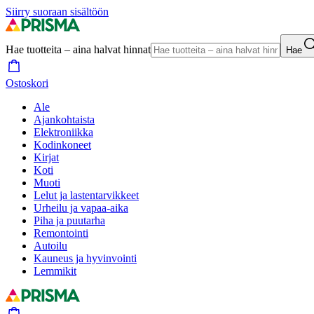
Siirry suoraan sisältöön
Hae tuotteita – aina halvat hinnat
Hae
Ostoskori
Ale
Ajankohtaista
Elektroniikka
Kodinkoneet
Kirjat
Koti
Muoti
Lelut ja lastentarvikkeet
Urheilu ja vapaa-aika
Piha ja puutarha
Remontointi
Autoilu
Kauneus ja hyvinvointi
Lemmikit