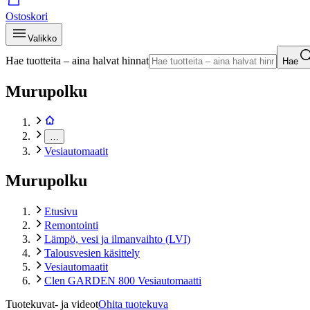
Ostoskori
Valikko
Hae tuotteita – aina halvat hinnat
Hae
Murupolku
…
Vesiautomaatit
Murupolku
Etusivu
Remontointi
Lämpö, vesi ja ilmanvaihto (LVI)
Talousvesien käsittely
Vesiautomaatit
Clen GARDEN 800 Vesiautomaatti
Tuotekuvat- ja videot
Ohita tuotekuva