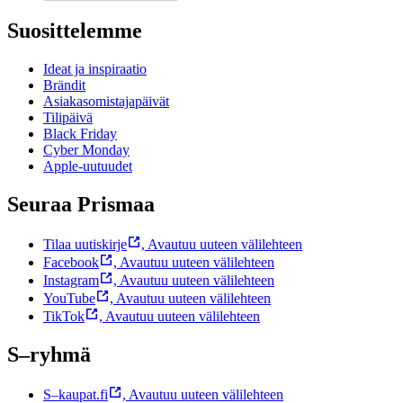
Suosittelemme
Ideat ja inspiraatio
Brändit
Asiakasomistajapäivät
Tilipäivä
Black Friday
Cyber Monday
Apple-uutuudet
Seuraa Prismaa
Tilaa uutiskirje
,
Avautuu uuteen välilehteen
Facebook
,
Avautuu uuteen välilehteen
Instagram
,
Avautuu uuteen välilehteen
YouTube
,
Avautuu uuteen välilehteen
TikTok
,
Avautuu uuteen välilehteen
S–ryhmä
S–kaupat.fi
,
Avautuu uuteen välilehteen