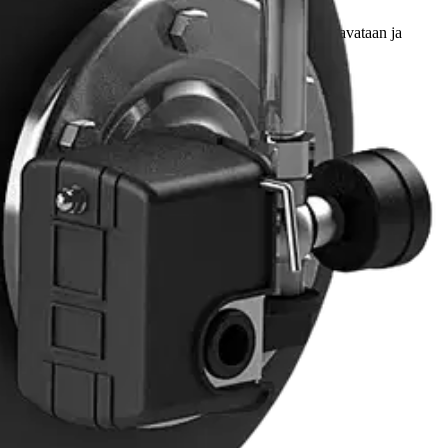
ihassa ja puutarhassa. Käynnistyy ja sammuu, kun hana avataan ja